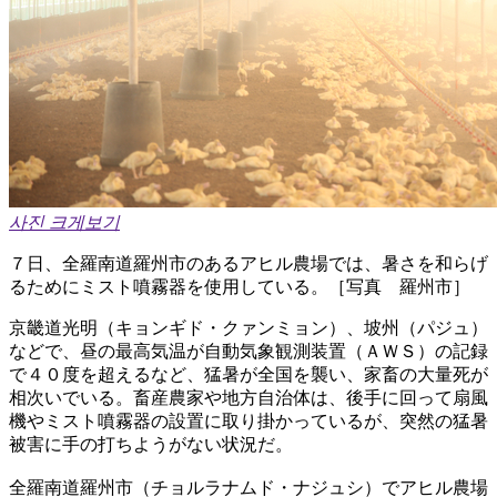
사진 크게보기
７日、全羅南道羅州市のあるアヒル農場では、暑さを和らげ
るためにミスト噴霧器を使用している。［写真 羅州市］
京畿道光明（キョンギド・クァンミョン）、坡州（パジュ）
などで、昼の最高気温が自動気象観測装置（ＡＷＳ）の記録
で４０度を超えるなど、猛暑が全国を襲い、家畜の大量死が
相次いでいる。畜産農家や地方自治体は、後手に回って扇風
機やミスト噴霧器の設置に取り掛かっているが、突然の猛暑
被害に手の打ちようがない状況だ。
全羅南道羅州市（チョルラナムド・ナジュシ）でアヒル農場