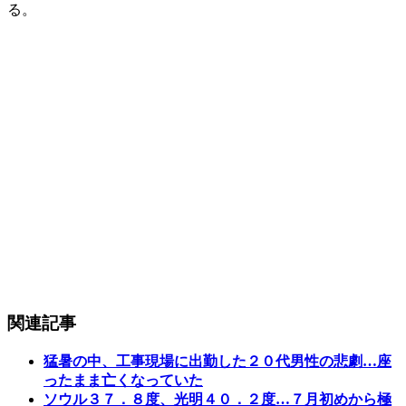
る。
関連記事
猛暑の中、工事現場に出勤した２０代男性の悲劇…座
ったまま亡くなっていた
ソウル３７．８度、光明４０．２度…７月初めから極