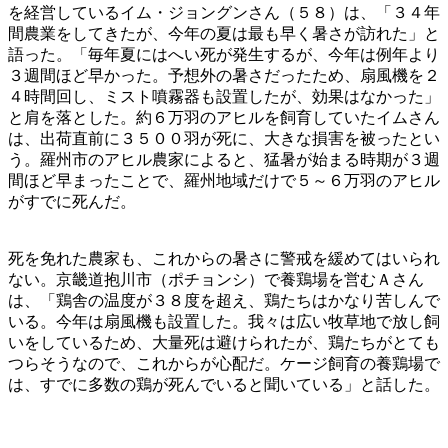
を経営しているイム・ジョングンさん（５８）は、「３４年
間農業をしてきたが、今年の夏は最も早く暑さが訪れた」と
語った。「毎年夏にはへい死が発生するが、今年は例年より
３週間ほど早かった。予想外の暑さだったため、扇風機を２
４時間回し、ミスト噴霧器も設置したが、効果はなかった」
と肩を落とした。約６万羽のアヒルを飼育していたイムさん
は、出荷直前に３５００羽が死に、大きな損害を被ったとい
う。羅州市のアヒル農家によると、猛暑が始まる時期が３週
間ほど早まったことで、羅州地域だけで５～６万羽のアヒル
がすでに死んだ。
死を免れた農家も、これからの暑さに警戒を緩めてはいられ
ない。京畿道抱川市（ポチョンシ）で養鶏場を営むＡさん
は、「鶏舎の温度が３８度を超え、鶏たちはかなり苦しんで
いる。今年は扇風機も設置した。我々は広い牧草地で放し飼
いをしているため、大量死は避けられたが、鶏たちがとても
つらそうなので、これからが心配だ。ケージ飼育の養鶏場で
は、すでに多数の鶏が死んでいると聞いている」と話した。