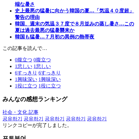
端な暑さ
史上最悪の猛暑に向かう韓国の夏…「気温４０度超」
警告の理由
韓国、週末の気温３７度で８月並みの蒸し暑さ…この
夏は過去最悪の猛暑襲来か
韓国も猛暑…７月初の異例の熱帯夜
この記事を読んで…
0
腹立つ
0
腹立つ
1
悲しい
1
悲しい
6
すっきり
6
すっきり
1
興味深い
1
興味深い
1
役に立つ
1
役に立つ
みんなの感想ランキング
社会・文化 記事
공유하기
공유하기
공유하기
공유하기
공유하기
リンクコピーが完了しました。
포토뷰어