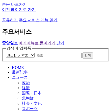
본문 바로가기
이전 페이지로 가기
공유하기
주요 서비스 메뉴 열기
주요서비스
중앙일보
메가메뉴로 돌아가기
닫기
검색어 입력폼
검색
HOME
最新記事
ニュース
政治
経済
国際・日本
北朝鮮
社会・文化
スポーツ