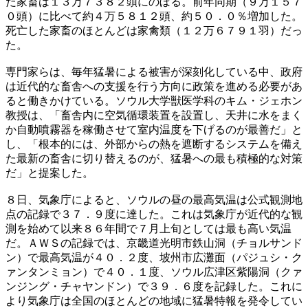
だ家畜は１３万７３８２頭にのぼる。前年同期（９万１５７
０頭）に比べて約４万５８１２頭、約５０．０％増加した。
死亡した家畜のほとんどは家禽類（１２万６７９１羽）だっ
た。
専門家らは、毎年猛暑による被害が深刻化している中、政府
は近代的な畜舎への支援を行う方向に政策を進める必要があ
ると働きかけている。ソウル大学獣医学科のキム・ジェホン
教授は、「畜舎内に空気循環装置を設置し、天井に水をまく
か自動噴霧器を稼働させて室内温度を下げるのが最善だ」と
し、「根本的には、外部からの熱を遮断するシステムを備え
た最新の畜舎に切り替えるのが、猛暑への最も積極的な対策
だ」と提案した。
８日、気象庁によると、ソウルの昼の最高気温は公式観測地
点の記録で３７．９度に達した。これは気象庁が近代的な観
測を始めて以来８６年間で７月上旬としては最も高い気温
だ。ＡＷＳの記録では、京畿道光明市鉄山洞（チョルサンド
ン）で最高気温が４０．２度、坡州市広灘面（パジュシ・ク
ァンタンミョン）で４０．１度、ソウル広津区紫陽洞（クァ
ンジング・チャヤンドン）で３９．６度を記録した。これに
より気象庁は全国のほとんどの地域に猛暑特報を発令してい