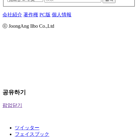
会社紹介
著作権
PC版
個人情報
ⓒ JoongAng Ilbo Co.,Ltd
공유하기
팝업닫기
ツイッター
フェイスブック