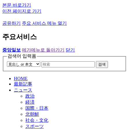
본문 바로가기
이전 페이지로 가기
공유하기
주요 서비스 메뉴 열기
주요서비스
중앙일보
메가메뉴로 돌아가기
닫기
검색어 입력폼
검색
HOME
最新記事
ニュース
政治
経済
国際・日本
北朝鮮
社会・文化
スポーツ