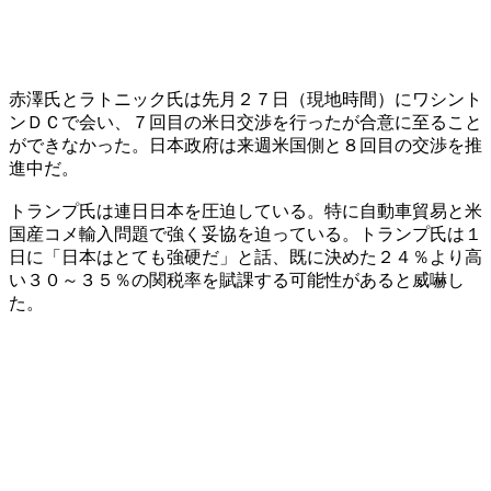
赤澤氏とラトニック氏は先月２７日（現地時間）にワシント
ンＤＣで会い、７回目の米日交渉を行ったが合意に至ること
ができなかった。日本政府は来週米国側と８回目の交渉を推
進中だ。
トランプ氏は連日日本を圧迫している。特に自動車貿易と米
国産コメ輸入問題で強く妥協を迫っている。トランプ氏は１
日に「日本はとても強硬だ」と話、既に決めた２４％より高
い３０～３５％の関税率を賦課する可能性があると威嚇し
た。