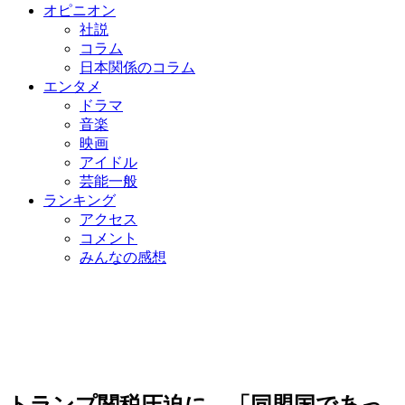
オピニオン
社説
コラム
日本関係のコラム
エンタメ
ドラマ
音楽
映画
アイドル
芸能一般
ランキング
アクセス
コメント
みんなの感想
トランプ関税圧迫に…「同盟国であっ