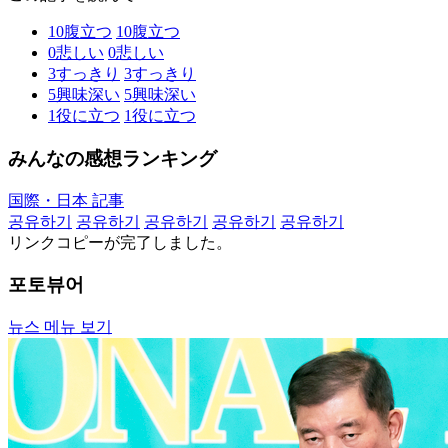
10
腹立つ
10
腹立つ
0
悲しい
0
悲しい
3
すっきり
3
すっきり
5
興味深い
5
興味深い
1
役に立つ
1
役に立つ
みんなの感想ランキング
国際・日本 記事
공유하기
공유하기
공유하기
공유하기
공유하기
リンクコピーが完了しました。
포토뷰어
뉴스 메뉴 보기