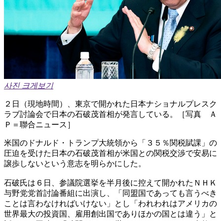
사진 크게보기
２日（現地時間）、東京で開かれた日本ナショナルプレスク
ラブ討論会で日本の石破茂首相が発言している。［写真 Ａ
Ｐ＝聯合ニュース］
米国のドナルド・トランプ大統領から「３５％関税賦課」の
圧迫を受けた日本の石破茂首相が米国との関税交渉で安易に
譲歩しないという意志を明らかにした。
石破氏は６日、参議院選挙を半月後に控えて開かれたＮＨＫ
与野党党首討論番組に出演し、「同盟国であっても言うべき
ことは言わなければいけない」とし「われわれはアメリカの
世界最大の投資国、雇用創出国でありほかの国とは違う」と