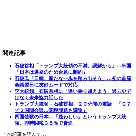
関連記事
石破首相「トランプ大統領の不満、誤解から」…米国
「日本は選挙のため合意に制約」
石破氏「日韓、新たな一歩を踏み出そう」…初の首脳
会談翌日に友好ムードで対応
李大統領、石破首相に「違い乗り越えよう」過去史で
はなく未来協力話した
トランプ大統領－石破首相、２０分間の電話 「Ｇ７
で２国間会談…関税問題も議論」
四面楚歌の日本…「疑わしい」というトランプ大統
領、即時関税３５％で脅迫
この記事を読んで…