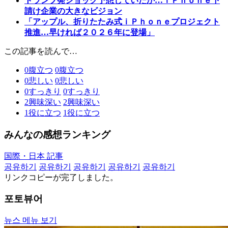
トランプ発ショック予想していたか…ｉＰｈｏｎｅ下
請け企業の大きなビジョン
「アップル、折りたたみ式ｉＰｈｏｎｅプロジェクト
推進…早ければ２０２６年に登場」
この記事を読んで…
0
腹立つ
0
腹立つ
0
悲しい
0
悲しい
0
すっきり
0
すっきり
2
興味深い
2
興味深い
1
役に立つ
1
役に立つ
みんなの感想ランキング
国際・日本 記事
공유하기
공유하기
공유하기
공유하기
공유하기
リンクコピーが完了しました。
포토뷰어
뉴스 메뉴 보기