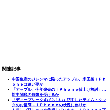
関連記事
中国生産のジレンマに陥ったアップル、米国製ｉＰｈ
ｏｎｅは遠い夢か
「アップル、今年発売のｉＰｈｏｎｅ値上げ検討」…
対中関税の影響を受けるか
「ディープシークすばらしい」訪中したティム・クッ
クのお世辞…ｉＰｈｏｎｅの状況に焦りか