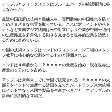
アップルとフォックスコンはブルームバーグの確認要請に答
えなかった。
最近中国政府は技術と熟練人材、専門装備の中国離れを防ぐ
ためさまざまな措置を取っている。これに対しインドやベト
ナムなど東南アジア諸国は米中対立により企業が中国一辺倒
の生産拠点を多角化する動きを見せると世界的企業を誘致す
るために努めている。
中国の技術スタッフはインドのフォックスコン工場のスタッ
フ教育に核心的な役割をするものと評価される。
インドは４年前からｉＰｈｏｎｅの量産を始め、現在世界生
産量の５分の１を占める。
アップルは来年末までに米国で販売されるｉＰｈｏｎｅの大
部分をインドで生産する計画を立てたが、トランプ米大統領
はインドでなく米国で製品を生産すべきだとしてアップルの
計画に批判的な立場だ。