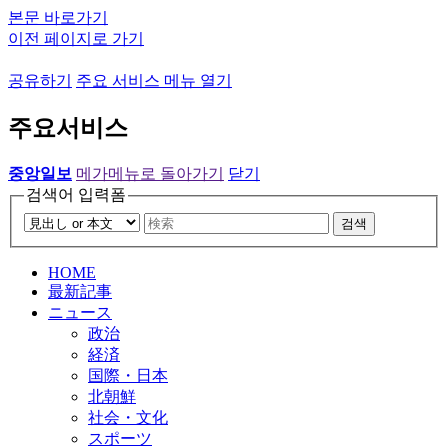
본문 바로가기
이전 페이지로 가기
공유하기
주요 서비스 메뉴 열기
주요서비스
중앙일보
메가메뉴로 돌아가기
닫기
검색어 입력폼
검색
HOME
最新記事
ニュース
政治
経済
国際・日本
北朝鮮
社会・文化
スポーツ