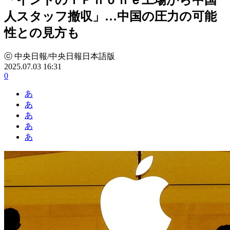
人スタッフ撤収」…中国の圧力の可能
性との見方も
ⓒ 中央日報/中央日報日本語版
2025.07.03 16:31
0
あ
あ
あ
あ
あ