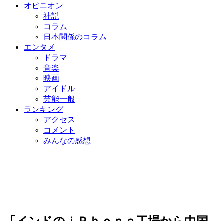
オピニオン
社説
コラム
日本関係のコラム
エンタメ
ドラマ
音楽
映画
アイドル
芸能一般
ランキング
アクセス
コメント
みんなの感想
「インドのｉＰｈｏｎｅ工場から中国