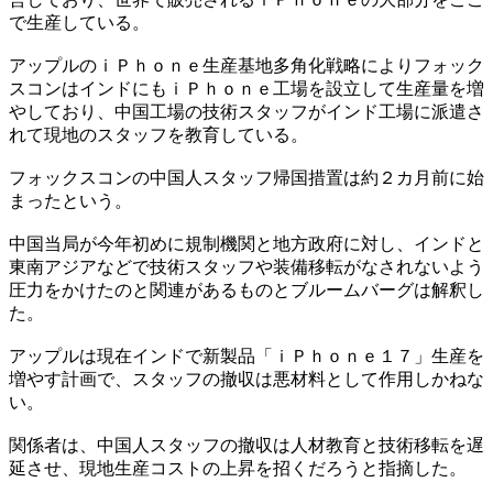
で生産している。
アップルのｉＰｈｏｎｅ生産基地多角化戦略によりフォック
スコンはインドにもｉＰｈｏｎｅ工場を設立して生産量を増
やしており、中国工場の技術スタッフがインド工場に派遣さ
れて現地のスタッフを教育している。
フォックスコンの中国人スタッフ帰国措置は約２カ月前に始
まったという。
中国当局が今年初めに規制機関と地方政府に対し、インドと
東南アジアなどで技術スタッフや装備移転がなされないよう
圧力をかけたのと関連があるものとブルームバーグは解釈し
た。
アップルは現在インドで新製品「ｉＰｈｏｎｅ１７」生産を
増やす計画で、スタッフの撤収は悪材料として作用しかねな
い。
関係者は、中国人スタッフの撤収は人材教育と技術移転を遅
延させ、現地生産コストの上昇を招くだろうと指摘した。