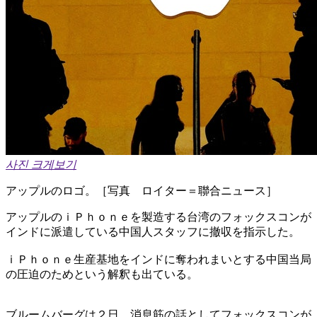
사진 크게보기
アップルのロゴ。［写真 ロイター＝聯合ニュース］
アップルのｉＰｈｏｎｅを製造する台湾のフォックスコンが
インドに派遣している中国人スタッフに撤収を指示した。
ｉＰｈｏｎｅ生産基地をインドに奪われまいとする中国当局
の圧迫のためという解釈も出ている。
ブルームバーグは２日、消息筋の話としてフォックスコンが