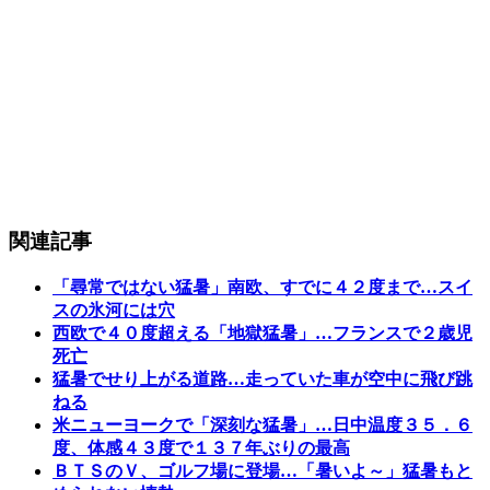
関連記事
「尋常ではない猛暑」南欧、すでに４２度まで…スイ
スの氷河には穴
西欧で４０度超える「地獄猛暑」…フランスで２歳児
死亡
猛暑でせり上がる道路…走っていた車が空中に飛び跳
ねる
米ニューヨークで「深刻な猛暑」…日中温度３５．６
度、体感４３度で１３７年ぶりの最高
ＢＴＳのＶ、ゴルフ場に登場…「暑いよ～」猛暑もと