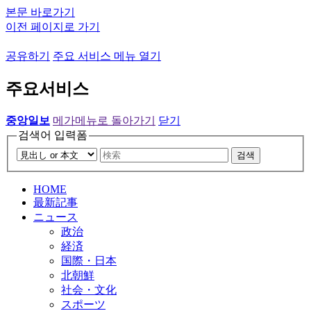
본문 바로가기
이전 페이지로 가기
공유하기
주요 서비스 메뉴 열기
주요서비스
중앙일보
메가메뉴로 돌아가기
닫기
검색어 입력폼
검색
HOME
最新記事
ニュース
政治
経済
国際・日本
北朝鮮
社会・文化
スポーツ