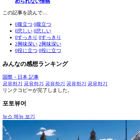
められない情熱
この記事を読んで…
0
腹立つ
0
腹立つ
0
悲しい
0
悲しい
0
すっきり
0
すっきり
2
興味深い
2
興味深い
0
役に立つ
0
役に立つ
みんなの感想ランキング
国際・日本 記事
공유하기
공유하기
공유하기
공유하기
공유하기
リンクコピーが完了しました。
포토뷰어
뉴스 메뉴 보기