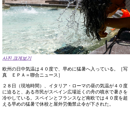
사진 크게보기
欧州の日中気温は４０度で、早めに猛暑へ入っている。［写
真 ＥＰＡ＝聯合ニュース］
２８日（現地時間）、イタリア・ローマの昼の気温が４０度
に迫ると、ある市民がスペイン広場近くの舟の噴水で暑さを
冷やしている。スペインとフランスなど南欧では４０度を超
える早めの猛暑で休校と屋外労働禁止令が下された。