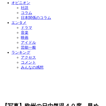
オピニオン
社説
コラム
日本関係のコラム
エンタメ
ドラマ
音楽
映画
アイドル
芸能一般
ランキング
アクセス
コメント
みんなの感想
【写真】欧州の日中気温４０度、早め