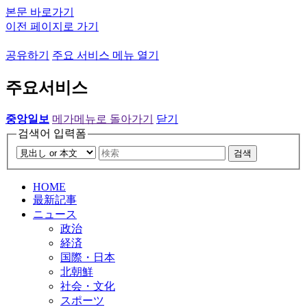
본문 바로가기
이전 페이지로 가기
공유하기
주요 서비스 메뉴 열기
주요서비스
중앙일보
메가메뉴로 돌아가기
닫기
검색어 입력폼
검색
HOME
最新記事
ニュース
政治
経済
国際・日本
北朝鮮
社会・文化
スポーツ