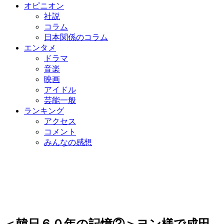
オピニオン
社説
コラム
日本関係のコラム
エンタメ
ドラマ
音楽
映画
アイドル
芸能一般
ランキング
アクセス
コメント
みんなの感想
＜韓日６０年の記憶②＞ヨン様で成田