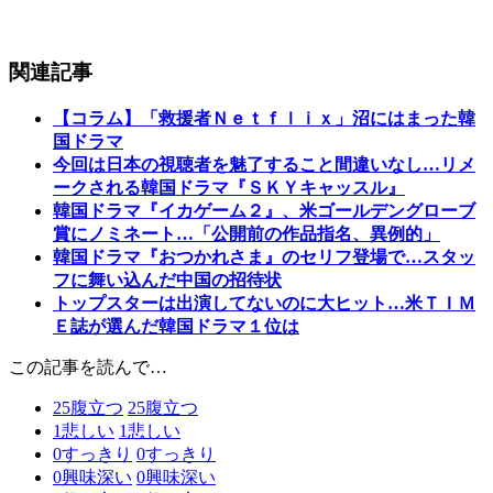
関連記事
【コラム】「救援者Ｎｅｔｆｌｉｘ」沼にはまった韓
国ドラマ
今回は日本の視聴者を魅了すること間違いなし…リメ
ークされる韓国ドラマ『ＳＫＹキャッスル』
韓国ドラマ『イカゲーム２』、米ゴールデングローブ
賞にノミネート…「公開前の作品指名、異例的」
韓国ドラマ『おつかれさま』のセリフ登場で…スタッ
フに舞い込んだ中国の招待状
トップスターは出演してないのに大ヒット…米ＴＩＭ
Ｅ誌が選んだ韓国ドラマ１位は
この記事を読んで…
25
腹立つ
25
腹立つ
1
悲しい
1
悲しい
0
すっきり
0
すっきり
0
興味深い
0
興味深い