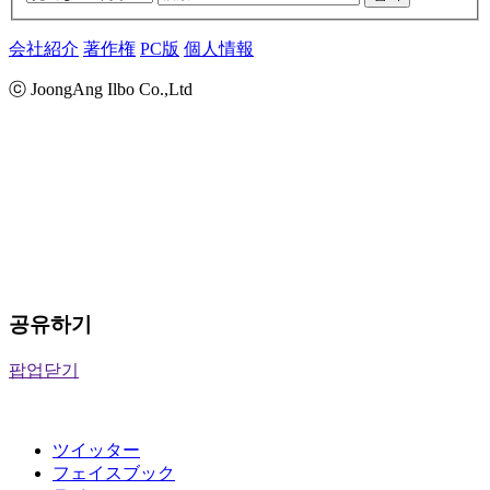
会社紹介
著作権
PC版
個人情報
ⓒ JoongAng Ilbo Co.,Ltd
공유하기
팝업닫기
ツイッター
フェイスブック