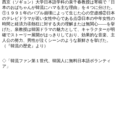
西京（ソギョン）大学日本語学科の泉千春教授は寄稿で「日
本のおばちゃんが韓流にハマる主な理由」を４つに分けた。
①１９９１年のバブル崩壊によって生じた心の空虚感②日本
のテレビドラマが若い女性中心である点③日本の中年女性の
時間と経済力④熱狂に対する夫の理解または無関心――を挙
げた。泉教授は韓国ドラマの魅力として、キャラクターが明
確でストーリー展開がはっきりしており、効果的な音楽、主
人公の努力、男性が泣くシーンのような新鮮さを挙げた。
（『韓流の歴史』より）
◇「韓流ファン第１世代、韓国人に無料日本語ボランティ
ア」