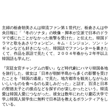
主婦の栃倉朝美さんは韓流ファン第１世代だ。栃倉さんは中
央日報に「『冬のソナタ』の映像・脚本が立派で日本のドラ
マで感じたことがなかった衝撃を受けた」と伝えた。韓国ド
ラマと歌をあさりウォンビン、キム・ミンジョン、ソン・シ
ギョンなども好きになった。韓国語でファンレターを書きた
くて、作品を原語で見たくて、２００４年春から２年半以上
韓国語も学んだ。
『宮廷女官チャングムの誓い』など時代劇にハマり韓国各地
を旅行した。彼女は「日本が朝鮮半島から多くの影響を受け
たことを『韓国の遺産』で見た。地方都市を観光しながらお
いしいものを食べるのも楽しみだった」と話す。百済と日本
の聖徳太子との接点などを探すのが楽しかったという。韓流
愛は韓国人愛につながった。彼女は数年にわたり慶応大学で
学ぶ韓国人留学生に無料で日本語を教えるボランティアをし
ている。