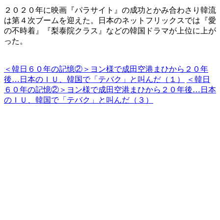
２０２０年に映画『パラサイト』の成功とかみ合わさり韓流
は第４次ブームを迎えた。日本のネットフリックスでは『愛
の不時着』『梨泰院クラス』などの韓国ドラマが上位に上が
った。
＜韓日６０年の記憶②＞ヨン様で成田空港まひから２０年
後…日本のＩＵ、韓国で「テバク」と叫んだ（１）
＜韓日
６０年の記憶②＞ヨン様で成田空港まひから２０年後…日本
のＩＵ、韓国で「テバク」と叫んだ（３）