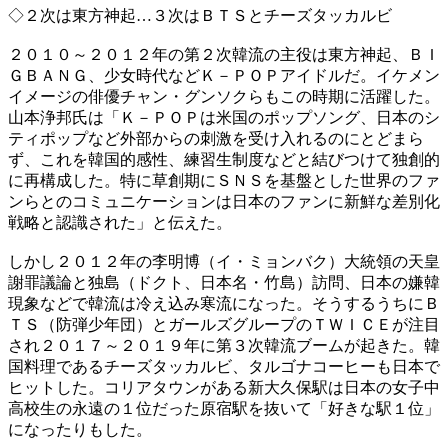
◇２次は東方神起…３次はＢＴＳとチーズタッカルビ
２０１０～２０１２年の第２次韓流の主役は東方神起、ＢＩ
ＧＢＡＮＧ、少女時代などＫ－ＰＯＰアイドルだ。イケメン
イメージの俳優チャン・グンソクらもこの時期に活躍した。
山本浄邦氏は「Ｋ－ＰＯＰは米国のポップソング、日本のシ
ティポップなど外部からの刺激を受け入れるのにとどまら
ず、これを韓国的感性、練習生制度などと結びつけて独創的
に再構成した。特に草創期にＳＮＳを基盤とした世界のファ
ンらとのコミュニケーションは日本のファンに新鮮な差別化
戦略と認識された」と伝えた。
しかし２０１２年の李明博（イ・ミョンバク）大統領の天皇
謝罪議論と独島（ドクト、日本名・竹島）訪問、日本の嫌韓
現象などで韓流は冷え込み寒流になった。そうするうちにＢ
ＴＳ（防弾少年団）とガールズグループのＴＷＩＣＥが注目
され２０１７～２０１９年に第３次韓流ブームが起きた。韓
国料理であるチーズタッカルビ、タルゴナコーヒーも日本で
ヒットした。コリアタウンがある新大久保駅は日本の女子中
高校生の永遠の１位だった原宿駅を抜いて「好きな駅１位」
になったりもした。