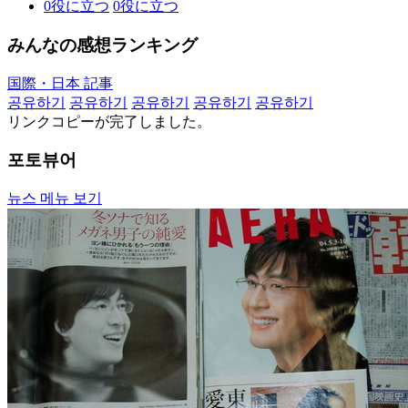
0
役に立つ
0
役に立つ
みんなの感想ランキング
国際・日本 記事
공유하기
공유하기
공유하기
공유하기
공유하기
リンクコピーが完了しました。
포토뷰어
뉴스 메뉴 보기