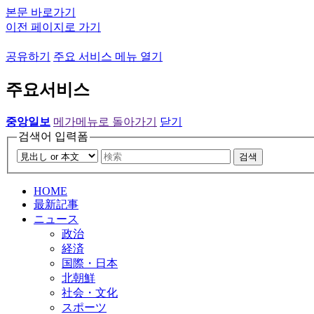
본문 바로가기
이전 페이지로 가기
공유하기
주요 서비스 메뉴 열기
주요서비스
중앙일보
메가메뉴로 돌아가기
닫기
검색어 입력폼
검색
HOME
最新記事
ニュース
政治
経済
国際・日本
北朝鮮
社会・文化
スポーツ