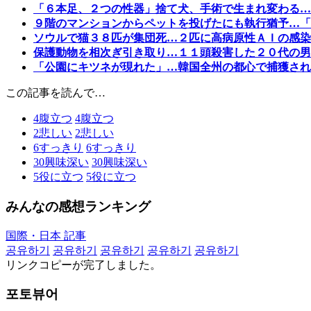
「６本足、２つの性器」捨て犬、手術で生まれ変わる…
９階のマンションからペットを投げたにも執行猶予…「
ソウルで猫３８匹が集団死…２匹に高病原性ＡＩの感染
保護動物を相次ぎ引き取り…１１頭殺害した２０代の男
「公園にキツネが現れた」…韓国全州の都心で捕獲され
この記事を読んで…
4
腹立つ
4
腹立つ
2
悲しい
2
悲しい
6
すっきり
6
すっきり
30
興味深い
30
興味深い
5
役に立つ
5
役に立つ
みんなの感想ランキング
国際・日本 記事
공유하기
공유하기
공유하기
공유하기
공유하기
リンクコピーが完了しました。
포토뷰어