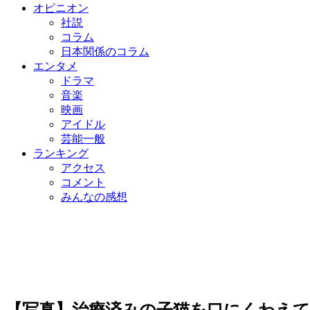
オピニオン
社説
コラム
日本関係のコラム
エンタメ
ドラマ
音楽
映画
アイドル
芸能一般
ランキング
アクセス
コメント
みんなの感想
【写真】治療済みの子猫を口にくわえて