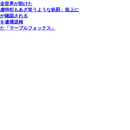
全世界が助けた
虐待犯もあざ笑うような処罰」俎上に
が確認される
を逮捕送検
た「マーブルフォックス」