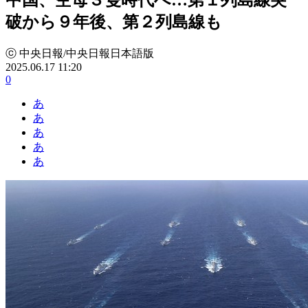
破から９年後、第２列島線も
ⓒ 中央日報/中央日報日本語版
2025.06.17 11:20
0
あ
あ
あ
あ
あ