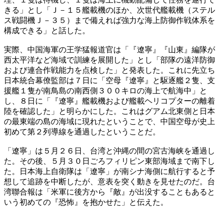
きる」とし「Ｊ－１５艦載機のほか、次世代艦載機（ステル
ス戦闘機Ｊ－３５）まで備えれば強力な海上防御作戦体系を
構成できる」と話した。
実際、中国海軍の王学猛報道官は「『遼寧』『山東』編隊が
西太平洋など海域で訓練を展開した」とし「部隊の遠洋防御
および連合作戦能力を点検した」と発表した。これに先立ち
日本統合幕僚監部は７日に「空母『遼寧』と駆逐艦２隻、支
援艦１隻が南鳥島の南西側３００キロの海上で航海中」と
し、８日に「『遼寧』艦載機および艦載ヘリコプターの離着
陸を確認した」と明らかにした。これはグアム北東側と日本
の最東端の島の海域に現れたということで、中国空母が史上
初めて第２列導線を通過したということだ。
「遼寧」は５月２６日、台湾と沖縄の間の宮古海峡を通過し
た。その後、５月３０日ごろフィリピン東部海域まで南下し
た。日本海上自衛隊は「遼寧」が南シナ海側に航行すると予
想して追跡を中断したが、意表を突く動きを見せたのだ。台
湾聯合報は「米軍に後方から『敵』が出没することもあると
いう初めての『恐怖』を抱かせた」と伝えた。