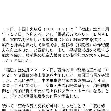
１６日、中国中央放送（ＣＣ－ＴＶ）は「『福建』進水３周
年（１７日）を迎える」とし「電磁式カタパルト（ＥＭＡＬ
Ｓ、電磁気を利用した艦載機射出装置）離陸方式を採択し、
燃料と弾薬を満たして離陸でき、艦載機（戦闘機）の作戦能
力を向上させた」と宣伝した。また「早期警戒機を搭載する
能力を備え、艦載機の航空支援および指揮能力が大きく向上
した」と伝えた。
「福建」は先月２２－２７日、西海の韓中暫定措置水域（Ｐ
ＭＺ）で８回目の海上訓練を実施したと、韓国軍当局が確認
した。これに先立ち、中国軍事専門家の魏東旭氏は１４日、
ＣＣ－ＴＶに出演し、「空母３隻の戦闘体系なら、積極的防
御と主導的防御の重要な海上作戦プラットホームになる」と
し、グアム米軍基地近隣の作戦を予告した。
続いて「空母３隻の交代が可能になったことで、１隻は修
理、１隻は待機し、１隻は海上に機動配備して任務を遂行で