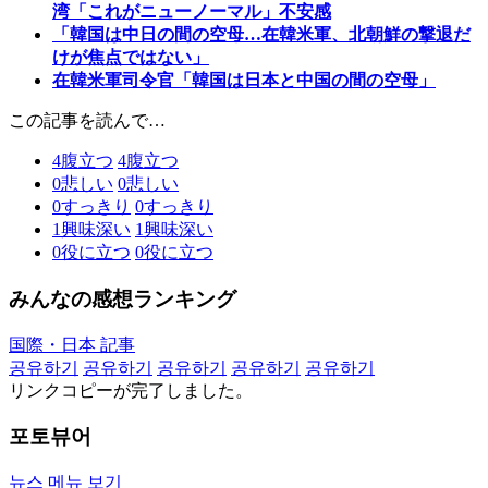
湾「これがニューノーマル」不安感
「韓国は中日の間の空母…在韓米軍、北朝鮮の撃退だ
けが焦点ではない」
在韓米軍司令官「韓国は日本と中国の間の空母」
この記事を読んで…
4
腹立つ
4
腹立つ
0
悲しい
0
悲しい
0
すっきり
0
すっきり
1
興味深い
1
興味深い
0
役に立つ
0
役に立つ
みんなの感想ランキング
国際・日本 記事
공유하기
공유하기
공유하기
공유하기
공유하기
リンクコピーが完了しました。
포토뷰어
뉴스 메뉴 보기