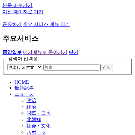
본문 바로가기
이전 페이지로 가기
공유하기
주요 서비스 메뉴 열기
주요서비스
중앙일보
메가메뉴로 돌아가기
닫기
검색어 입력폼
검색
HOME
最新記事
ニュース
政治
経済
国際・日本
北朝鮮
社会・文化
スポーツ