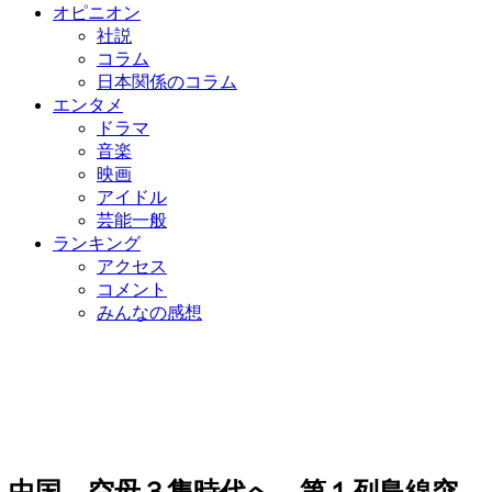
オピニオン
社説
コラム
日本関係のコラム
エンタメ
ドラマ
音楽
映画
アイドル
芸能一般
ランキング
アクセス
コメント
みんなの感想
中国、空母３隻時代へ…第１列島線突