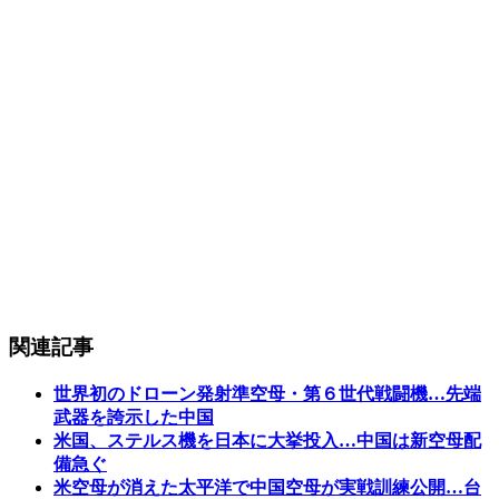
関連記事
世界初のドローン発射準空母・第６世代戦闘機…先端
武器を誇示した中国
米国、ステルス機を日本に大挙投入…中国は新空母配
備急ぐ
米空母が消えた太平洋で中国空母が実戦訓練公開…台