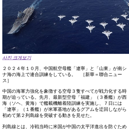
사진 크게보기
２０２４年１０月、中国航空母艦「遼寧」と「山東」が南シ
ナ海の海上で連合訓練をしている。 ［新華＝聯合ニュー
ス］
中国の海軍力強化を象徴する空母３隻すべてが戦力化する時
期が迫っている。先月、最新型空母「福建」（３番艦）が西
海（ソヘ、黄海）で艦載機離着陸訓練を実施し、７日には
「遼寧」（１番艦）が米軍基地があるグアムを迂回しながら
初めて第２列島線を突破する動きを見せた。
列島線とは、冷戦当時に米国が中国の太平洋進出を防ぐため