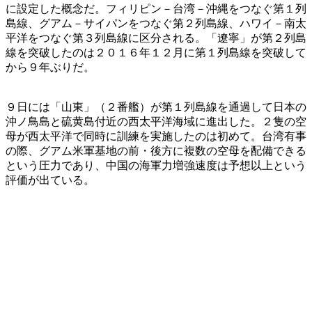
に設定した概念だ。フィリピン－台湾－沖縄をつなぐ第１列
島線、グアム－サイパンをつなぐ第２列島線、ハワイ－南太
平洋をつなぐ第３列島線に区分される。「遼寧」が第２列島
線を突破したのは２０１６年１２月に第１列島線を突破して
から９年ぶりだ。
９日には「山東」（２番艦）が第１列島線を通過して日本の
沖ノ鳥島と硫黄島付近の西太平洋海域に進出した。２隻の空
母が西太平洋で同時に訓練を実施したのは初めて。台湾有事
の際、グアム米軍基地の前・後方に複数の空母を配備できる
という圧力であり、中国の海軍力増強速度は予想以上という
評価が出ている。