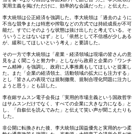
実用主義を掲げただけに、効率的な会議だった」と伝えた。
李大統領は公正経済を強調した。李大統領は「過去のように
不当な競争または特恵や搾取などの方式では持続成長が不可
能だ。すでにそのような状態は抜け出したと考えている。そ
ういうことはないはず」とし「依然として不信感が少しある
が、緩和してほしいという考え」と要請した。
その一方で李大統領は「産業・経済領域は現場の皆さんの意
見をよく聞こうと努力中」としながら政府と企業の「ワンチ
ーム精神」を強調し、政府に人事推薦もしてほしいと提案し
た。また「企業の経済領土、活動領域の拡大にも注力する」
とし「皆さんの表現では規制撤廃、規制合理化問題に注力し
ようと思う」とも話した。
李在鎔サムスン電子会長は「実用的市場主義という国政哲学
はサムスンだけでなく、すべての企業に大きな力になる」と
し、「自叙伝を読んでみた」と伝えて笑い声が聞こえたりも
した。
非公開に転換された後、李大統領は国益優先と実用的かつ柔