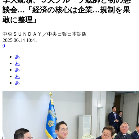
談会…「経済の核心は企業…規制を果
敢に整理」
中央ＳＵＮＤＡＹ／中央日報日本語版
2025.06.14 10:41
0
あ
あ
あ
あ
あ