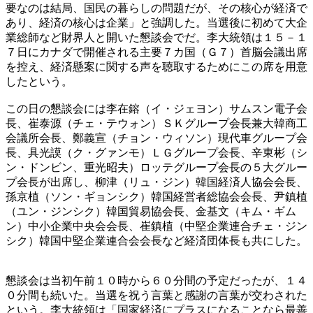
要なのは結局、国民の暮らしの問題だが、その核心が経済で
あり、経済の核心は企業」と強調した。当選後に初めて大企
業総師など財界人と開いた懇談会でだ。李大統領は１５－１
７日にカナダで開催される主要７カ国（Ｇ７）首脳会議出席
を控え、経済懸案に関する声を聴取するためにこの席を用意
したという。
この日の懇談会には李在鎔（イ・ジェヨン）サムスン電子会
長、崔泰源（チェ・テウォン）ＳＫグループ会長兼大韓商工
会議所会長、鄭義宣（チョン・ウィソン）現代車グループ会
長、具光謨（ク・グァンモ）ＬＧグループ会長、辛東彬（シ
ン・ドンビン、重光昭夫）ロッテグループ会長の５大グルー
プ会長が出席し、柳津（リュ・ジン）韓国経済人協会会長、
孫京植（ソン・ギョンシク）韓国経営者総協会会長、尹鎮植
（ユン・ジンシク）韓国貿易協会長、金基文（キム・ギム
ン）中小企業中央会会長、崔鎮植（中堅企業連合チェ・ジン
シク）韓国中堅企業連合会会長など経済団体長も共にした。
懇談会は当初午前１０時から６０分間の予定だったが、１４
０分間も続いた。当選を祝う言葉と感謝の言葉が交わされた
という。李大統領は「国家経済にプラスになることなら最善