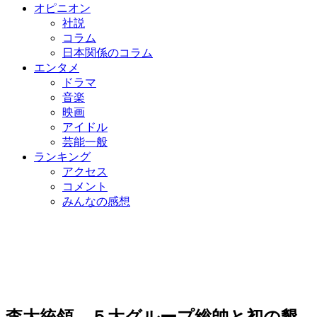
オピニオン
社説
コラム
日本関係のコラム
エンタメ
ドラマ
音楽
映画
アイドル
芸能一般
ランキング
アクセス
コメント
みんなの感想
李大統領、５大グループ総帥と初の懇