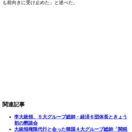
も前向きに受け止めた」と述べた。
関連記事
李大統領、５大グループ総帥・経済６団体長ときょう
初の懇談会
大統領権限代行と会った韓国４大グループ総帥「関税