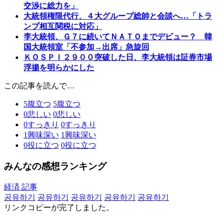
交渉に総力を」
大統領権限代行、４大グループ総帥と会談へ…「トラ
ンプ相互関税に対応」
李大統領、Ｇ７に続いてＮＡＴＯまでデビュー？ 韓
国大統領室「不参加→出席」急旋回
ＫＯＳＰＩ２９００突破した日、李大統領は証券市場
浮揚を明らかにした
この記事を読んで…
5
腹立つ
5
腹立つ
0
悲しい
0
悲しい
0
すっきり
0
すっきり
1
興味深い
1
興味深い
0
役に立つ
0
役に立つ
みんなの感想ランキング
経済 記事
공유하기
공유하기
공유하기
공유하기
공유하기
リンクコピーが完了しました。