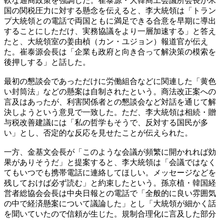
軟な通商政策を強調した。崔泰源・大韓商工会議所会長が米
国の関税圧力に対する懸念を伝えると、李大統領は「トラン
プ大統領との電話で両国ともに満足できる合意を早期に導出
することにしただけ、実務協議をより一層加速する」と答え
たと、大統領室の姜由楨（カン・ユジョン）報道官が伝え
た。崔泰源会長は「企業も政府と向き合って解決策の模索を
後押しする」と話した。
最初の懇談会であっただけに労働組合などに関連した「黄色
い封筒法」などの懸案は自制されたという。商法改正案への
言及はあったが、利害関係者との懇談会など対話を通じて解
決しようという意見で一致した。ただ、李大統領は相続・贈
与税改善建議には「私の哲学もそうで、反対する国民が多
い」とし、否定的な反応を見せたことが伝えられた。
一方、金基文会長が「このような会議が頻繁に開かれれば効
果がありそうだ」と提案すると、李大統領は「会議ではなく
てもいつでも携帯電話に連絡してほしい。メッセージなどを
残しておけば必ず読む」と約束したという。孫京植・韓国経
営者総協会会長は中央日報との電話で「全般的に良い雰囲気
の中で経済懸案について議論した」とし「大統領が細かく話
を聞いていたので信頼が生じた。規制合理化に言及した部分