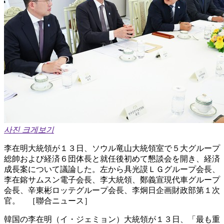
사진 크게보기
李在明大統領が１３日、ソウル竜山大統領室で５大グループ
総帥および経済６団体長と就任後初めて懇談会を開き、経済
成長案について議論した。左から具光謨ＬＧグループ会長、
李在鎔サムスン電子会長、李大統領、鄭義宣現代車グループ
会長、辛東彬ロッテグループ会長、李炯日企画財政部第１次
官。 ［聯合ニュース］
韓国の李在明（イ・ジェミョン）大統領が１３日、「最も重