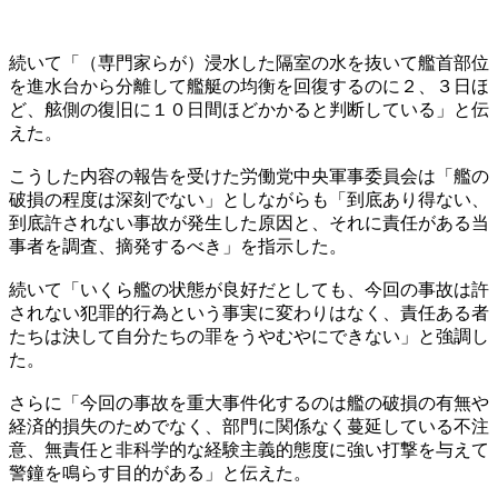
続いて「（専門家らが）浸水した隔室の水を抜いて艦首部位
を進水台から分離して艦艇の均衡を回復するのに２、３日ほ
ど、舷側の復旧に１０日間ほどかかると判断している」と伝
えた。
こうした内容の報告を受けた労働党中央軍事委員会は「艦の
破損の程度は深刻でない」としながらも「到底あり得ない、
到底許されない事故が発生した原因と、それに責任がある当
事者を調査、摘発するべき」を指示した。
続いて「いくら艦の状態が良好だとしても、今回の事故は許
されない犯罪的行為という事実に変わりはなく、責任ある者
たちは決して自分たちの罪をうやむやにできない」と強調し
た。
さらに「今回の事故を重大事件化するのは艦の破損の有無や
経済的損失のためでなく、部門に関係なく蔓延している不注
意、無責任と非科学的な経験主義的態度に強い打撃を与えて
警鐘を鳴らす目的がある」と伝えた。