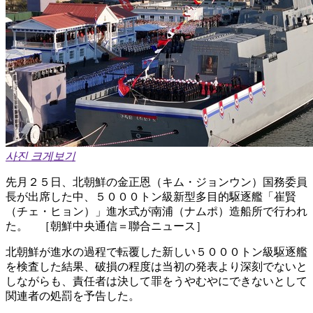
사진 크게보기
先月２５日、北朝鮮の金正恩（キム・ジョンウン）国務委員
長が出席した中、５０００トン級新型多目的駆逐艦「崔賢
（チェ・ヒョン）」進水式が南浦（ナムポ）造船所で行われ
た。 ［朝鮮中央通信＝聯合ニュース］
北朝鮮が進水の過程で転覆した新しい５０００トン級駆逐艦
を検査した結果、破損の程度は当初の発表より深刻でないと
しながらも、責任者は決して罪をうやむやにできないとして
関連者の処罰を予告した。