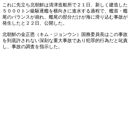
これに先立ち北朝鮮は清津造船所で２１日、新しく建造した
５０００トン級駆逐艦を横向きに進水する過程で、艦首・艦
尾のバランスが崩れ、艦尾の部分だけが海に滑り込む事故が
発生したと２２日、公開した。
北朝鮮の金正恩（キム・ジョンウン）国務委員長はこの事故
を到底許されない深刻な重大事故であり犯罪的行為だと叱責
し、事故の調査を指示した。