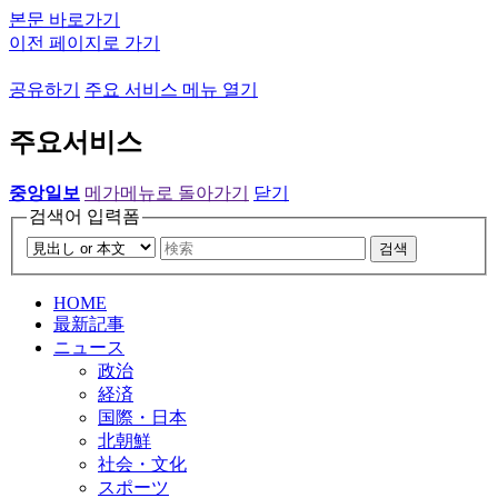
본문 바로가기
이전 페이지로 가기
공유하기
주요 서비스 메뉴 열기
주요서비스
중앙일보
메가메뉴로 돌아가기
닫기
검색어 입력폼
검색
HOME
最新記事
ニュース
政治
経済
国際・日本
北朝鮮
社会・文化
スポーツ