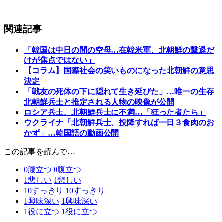
関連記事
「韓国は中日の間の空母…在韓米軍、北朝鮮の撃退だ
けが焦点ではない」
【コラム】国際社会の笑いものになった北朝鮮の意思
決定
「戦友の死体の下に隠れて生き延びた」…唯一の生存
北朝鮮兵士と推定される人物の映像が公開
ロシア兵士、北朝鮮兵士に不満…「狂った者たち」
ウクライナ「北朝鮮兵士、投降すれば一日３食肉のお
かず」…韓国語の動画公開
この記事を読んで…
0
腹立つ
0
腹立つ
1
悲しい
1
悲しい
10
すっきり
10
すっきり
1
興味深い
1
興味深い
1
役に立つ
1
役に立つ