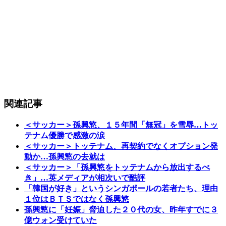
関連記事
＜サッカー＞孫興慜、１５年間「無冠」を雪辱…トッ
テナム優勝で感激の涙
＜サッカー＞トッテナム、再契約でなくオプション発
動か…孫興慜の去就は
＜サッカー＞「孫興慜をトッテナムから放出するべ
き」…英メディアが相次いで酷評
「韓国が好き」というシンガポールの若者たち、理由
１位はＢＴＳではなく孫興慜
孫興慜に「妊娠」脅迫した２０代の女、昨年すでに３
億ウォン受けていた