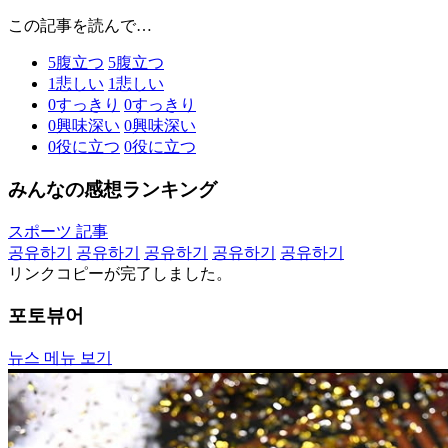
この記事を読んで…
5
腹立つ
5
腹立つ
1
悲しい
1
悲しい
0
すっきり
0
すっきり
0
興味深い
0
興味深い
0
役に立つ
0
役に立つ
みんなの感想ランキング
スポーツ 記事
공유하기
공유하기
공유하기
공유하기
공유하기
リンクコピーが完了しました。
포토뷰어
뉴스 메뉴 보기