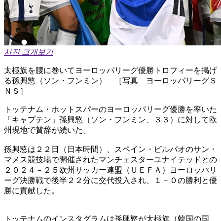
사진 크게보기
太極旗を腰に巻いてヨーロッパリーグ優勝トロフィーを掲げ
る孫興慜（ソン・フンミン） ［写真 ヨーロッパリーグＳ
ＮＳ］
トッテナム・ホットスパーのヨーロッパリーグ優勝を率いた
「キャプテン」孫興慜（ソン・フンミン、３３）に対して欧
州現地で賛辞が続いた。
孫興慜は２２日（日本時間）、スペイン・ビルバオのサン・
マメス競技場で開催されたマンチェスターユナイテッドとの
２０２４－２５欧州サッカー連盟（ＵＥＦＡ）ヨーロッパリ
ーグ決勝戦で後半２２分に交代投入され、１－０の勝利と優
勝に貢献した。
トッテナムのインスタグラムは孫興慜が太極旗（韓国の国