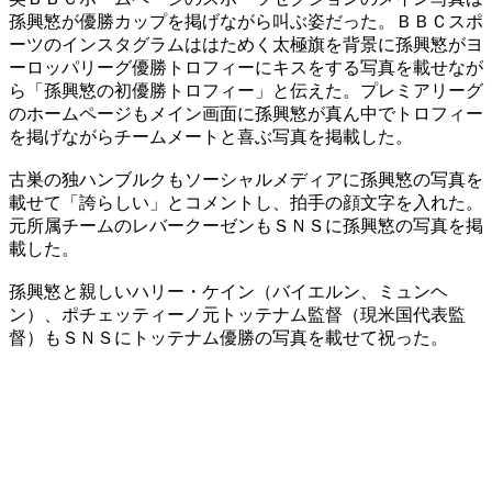
孫興慜が優勝カップを掲げながら叫ぶ姿だった。ＢＢＣスポ
ーツのインスタグラムははためく太極旗を背景に孫興慜がヨ
ーロッパリーグ優勝トロフィーにキスをする写真を載せなが
ら「孫興慜の初優勝トロフィー」と伝えた。プレミアリーグ
のホームページもメイン画面に孫興慜が真ん中でトロフィー
を掲げながらチームメートと喜ぶ写真を掲載した。
古巣の独ハンブルクもソーシャルメディアに孫興慜の写真を
載せて「誇らしい」とコメントし、拍手の顔文字を入れた。
元所属チームのレバークーゼンもＳＮＳに孫興慜の写真を掲
載した。
孫興慜と親しいハリー・ケイン（バイエルン、ミュンヘ
ン）、ポチェッティーノ元トッテナム監督（現米国代表監
督）もＳＮＳにトッテナム優勝の写真を載せて祝った。