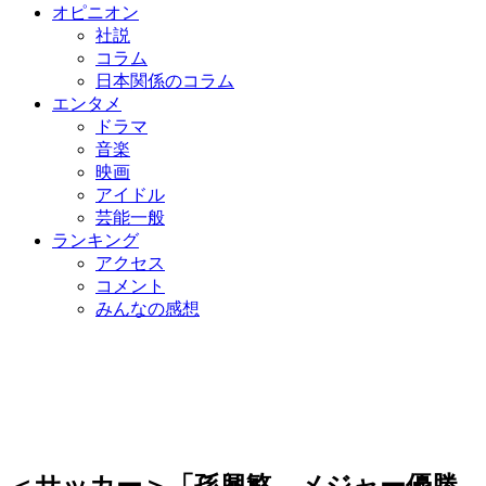
オピニオン
社説
コラム
日本関係のコラム
エンタメ
ドラマ
音楽
映画
アイドル
芸能一般
ランキング
アクセス
コメント
みんなの感想
＜サッカー＞「孫興慜、メジャー優勝