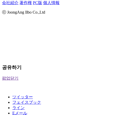
会社紹介
著作権
PC版
個人情報
ⓒ JoongAng Ilbo Co.,Ltd
공유하기
팝업닫기
ツイッター
フェイスブック
ライン
Eメール