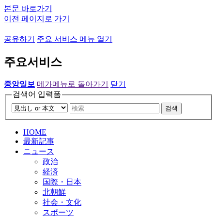
본문 바로가기
이전 페이지로 가기
공유하기
주요 서비스 메뉴 열기
주요서비스
중앙일보
메가메뉴로 돌아가기
닫기
검색어 입력폼
검색
HOME
最新記事
ニュース
政治
経済
国際・日本
北朝鮮
社会・文化
スポーツ