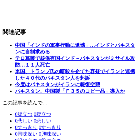
関連記事
中国「インドの軍事行動に遺憾」…インドとパキスタ
ンに自制求める
テロ葛藤で核保有国インド－パキスタンがミサイル攻
防…１１人死亡
米国、トランプ氏の暗殺を企てた容疑でイランと連携
した４０代のパキスタン人を起訴
今度はパキスタンがイランに報復空襲
パキスタン、中国製「Ｆ３５のコピー品」導入か
この記事を読んで…
0
腹立つ
0
腹立つ
0
悲しい
0
悲しい
0
すっきり
0
すっきり
0
興味深い
0
興味深い