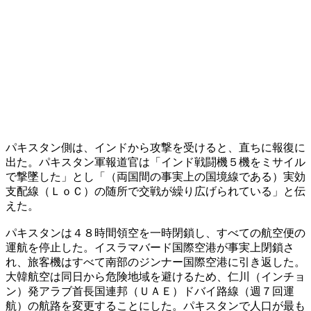
パキスタン側は、インドから攻撃を受けると、直ちに報復に
出た。パキスタン軍報道官は「インド戦闘機５機をミサイル
で撃墜した」とし「（両国間の事実上の国境線である）実効
支配線（ＬｏＣ）の随所で交戦が繰り広げられている」と伝
えた。
パキスタンは４８時間領空を一時閉鎖し、すべての航空便の
運航を停止した。イスラマバード国際空港が事実上閉鎖さ
れ、旅客機はすべて南部のジンナー国際空港に引き返した。
大韓航空は同日から危険地域を避けるため、仁川（インチョ
ン）発アラブ首長国連邦（ＵＡＥ）ドバイ路線（週７回運
航）の航路を変更することにした。パキスタンで人口が最も