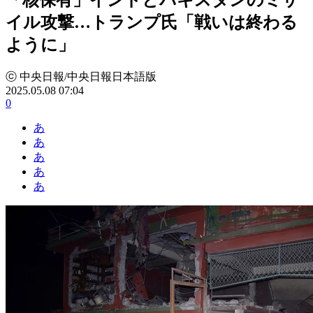
イル攻撃…トランプ氏「戦いは終わる
ように」
ⓒ 中央日報/中央日報日本語版
2025.05.08 07:04
0
あ
あ
あ
あ
あ