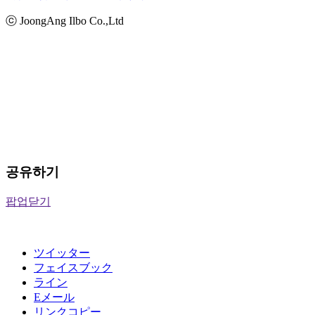
ⓒ JoongAng Ilbo Co.,Ltd
공유하기
팝업닫기
ツイッター
フェイスブック
ライン
Eメール
リンクコピー