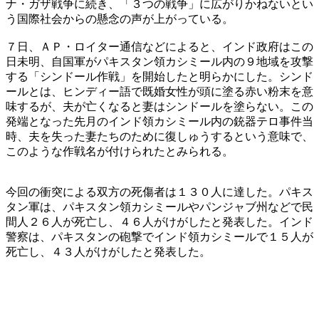
ナ・ガザ戦争に続き、「３つの戦争」に広がりかねないとい
う国際社会からの懸念の声が上がっている。
７日、ＡＰ・ロイター通信などによると、インド政府はこの
日未明、自国軍がパキスタン領カシミール内の９地域を攻撃
する「シンドール作戦」を開始したと明らかにした。シンド
ールとは、ヒンディー語で既婚女性が頭に塗る赤い粉末を意
味するが、夫が亡くなると妻はシンドールを塗らない。この
発端となった先月のインド領カシミール内の銃器テロ事件当
時、夫を失った妻たちのために復しゅうするという意味で、
このような作戦名が付けられたとみられる。
今回の衝突による双方の死傷者は１３０人に達した。パキス
タン軍は、パキスタン領カシミールやパンジャブ州などで民
間人２６人が死亡し、４６人がけがしたと発表した。インド
警察は、パキスタンの砲撃でインド領カシミールで１５人が
死亡し、４３人がけがしたと発表した。