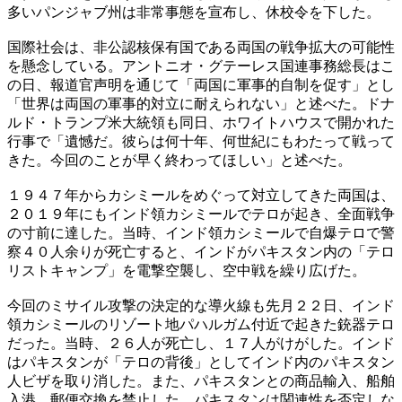
多いパンジャブ州は非常事態を宣布し、休校令を下した。
国際社会は、非公認核保有国である両国の戦争拡大の可能性
を懸念している。アントニオ・グテーレス国連事務総長はこ
の日、報道官声明を通じて「両国に軍事的自制を促す」とし
「世界は両国の軍事的対立に耐えられない」と述べた。ドナ
ルド・トランプ米大統領も同日、ホワイトハウスで開かれた
行事で「遺憾だ。彼らは何十年、何世紀にもわたって戦って
きた。今回のことが早く終わってほしい」と述べた。
１９４７年からカシミールをめぐって対立してきた両国は、
２０１９年にもインド領カシミールでテロが起き、全面戦争
の寸前に達した。当時、インド領カシミールで自爆テロで警
察４０人余りが死亡すると、インドがパキスタン内の「テロ
リストキャンプ」を電撃空襲し、空中戦を繰り広げた。
今回のミサイル攻撃の決定的な導火線も先月２２日、インド
領カシミールのリゾート地パハルガム付近で起きた銃器テロ
だった。当時、２６人が死亡し、１７人がけがした。インド
はパキスタンが「テロの背後」としてインド内のパキスタン
人ビザを取り消した。また、パキスタンとの商品輸入、船舶
入港、郵便交換を禁止した。パキスタンは関連性を否定しな