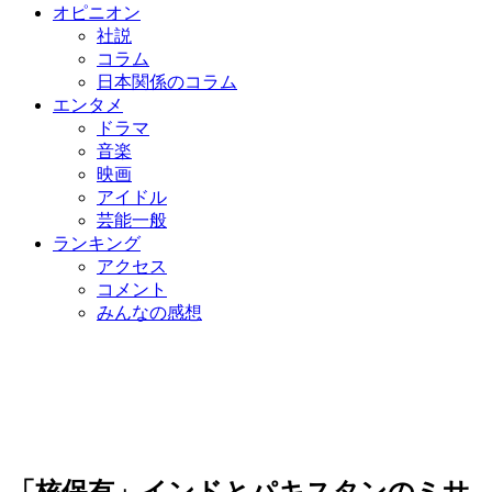
オピニオン
社説
コラム
日本関係のコラム
エンタメ
ドラマ
音楽
映画
アイドル
芸能一般
ランキング
アクセス
コメント
みんなの感想
「核保有」インドとパキスタンのミサ