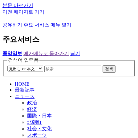
본문 바로가기
이전 페이지로 가기
공유하기
주요 서비스 메뉴 열기
주요서비스
중앙일보
메가메뉴로 돌아가기
닫기
검색어 입력폼
검색
HOME
最新記事
ニュース
政治
経済
国際・日本
北朝鮮
社会・文化
スポーツ