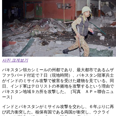
사진 크게보기
パキスタン領カシミールの州都であり、最大都市であるムザ
ファラバード付近で７日（現地時間）、パキスタン陸軍兵士
がインドのミサイル攻撃で被害を受けた建物を見ている。同
日、インド軍はテロリストの本拠地を攻撃するという理由で
パキスタン地域９カ所を攻撃した。［写真 ＡＰ＝聯合ニュ
ース］
インドとパキスタンがミサイル攻撃を交わし、６年ぶりに再
び武力衝突した。核保有国である両国が衝突し、ウクライ