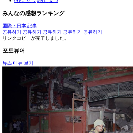
0
役に立つ
0
役に立つ
みんなの感想ランキング
国際・日本 記事
공유하기
공유하기
공유하기
공유하기
공유하기
リンクコピーが完了しました。
포토뷰어
뉴스 메뉴 보기