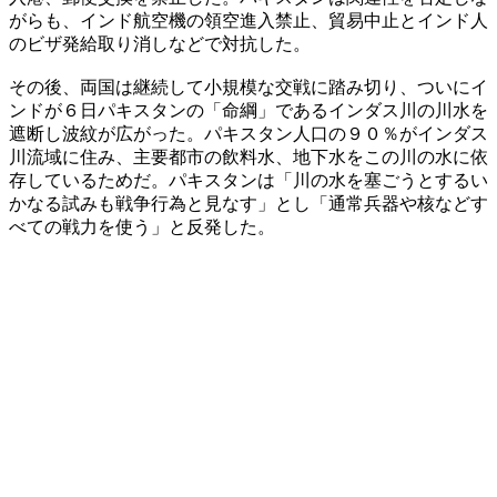
がらも、インド航空機の領空進入禁止、貿易中止とインド人
のビザ発給取り消しなどで対抗した。
その後、両国は継続して小規模な交戦に踏み切り、ついにイ
ンドが６日パキスタンの「命綱」であるインダス川の川水を
遮断し波紋が広がった。パキスタン人口の９０％がインダス
川流域に住み、主要都市の飲料水、地下水をこの川の水に依
存しているためだ。パキスタンは「川の水を塞ごうとするい
かなる試みも戦争行為と見なす」とし「通常兵器や核などす
べての戦力を使う」と反発した。