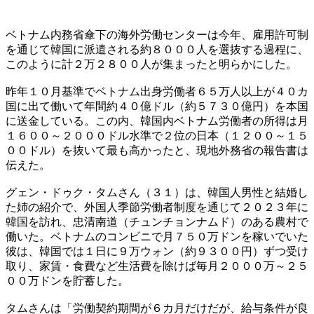
ベトナム内務省傘下の海外労働センターは今年、雇用許可制
を通じて韓国に派遣される約８０００人を選抜する過程に、
このように計２万２８００人が集まったと明らかにした。
昨年１０月基準でベトナム出身労働者６５万人以上が４０カ
国に出て働いて年間約４０億ドル（約５７３０億円）を本国
に送金している。この内、韓国内ベトナム労働者の所得は月
１６００～２０００ドル水準で２位の日本（１２００～１５
００ドル）を抜いて最も高かったと、現地外務省の報告書は
伝えた。
グェン・ドゥク・タムさん（３１）は、韓国人男性と結婚し
た姉の紹介で、外国人季節労働者制度を通じて２０２３年に
韓国を訪れ、忠清南道（チュンチョンナムド）のある農村で
働いた。ベトナムのコンビニで月７５０万ドンを稼いでいた
彼は、韓国では１日に９万ウォン（約９３００円）ずつ受け
取り、家賃・食費など生活費を除けば毎月２０００万～２５
００万ドンを貯蓄した。
タムさんは「労働契約期間が６カ月だけだが、給与条件が良