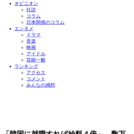
オピニオン
社説
コラム
日本関係のコラム
エンタメ
ドラマ
音楽
映画
アイドル
芸能一般
ランキング
アクセス
コメント
みんなの感想
「韓国に就職すれば給料４倍」…数万