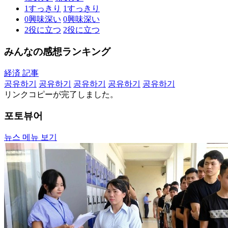
1
すっきり
1
すっきり
0
興味深い
0
興味深い
2
役に立つ
2
役に立つ
みんなの感想ランキング
経済 記事
공유하기
공유하기
공유하기
공유하기
공유하기
リンクコピーが完了しました。
포토뷰어
뉴스 메뉴 보기