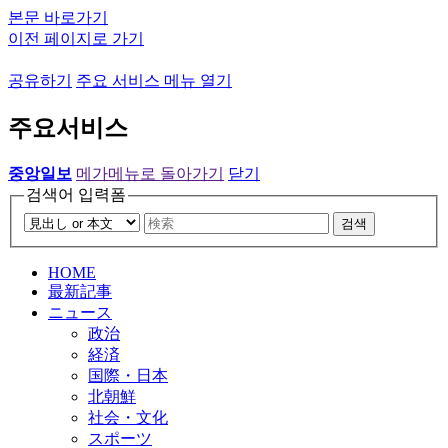
본문 바로가기
이전 페이지로 가기
공유하기
주요 서비스 메뉴 열기
주요서비스
중앙일보
메가메뉴로 돌아가기
닫기
검색어 입력폼
검색
HOME
最新記事
ニュース
政治
経済
国際・日本
北朝鮮
社会・文化
スポーツ