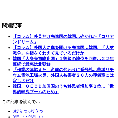
関連記事
【コラム】外見だけ先進国の韓国…砕かれた「コリア
ンドリーム」
【コラム】外国人に扉を開ける先進国…韓国、「人材
戦争」を指をくわえて見ているだけか
韓国「人身売買防止国」１等級の地位を回復…２２年
連続で最悪は北朝鮮
「作業名簿燃えた」名前の代わりに番号札…華城リチ
ウム電池工場火災、外国人被害者２０人の葬儀室には
寂しさだけ
韓国、ＯＥＣＤ加盟国のうち移民者増加率２位…「世
界的韓流ブームのため」
この記事を読んで…
0
腹立つ
0
腹立つ
0
悲しい
0
悲しい