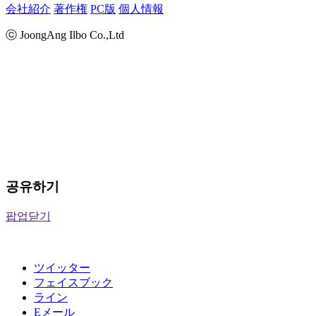
会社紹介
著作権
PC版
個人情報
ⓒ JoongAng Ilbo Co.,Ltd
공유하기
팝업닫기
ツイッター
フェイスブック
ライン
Eメール