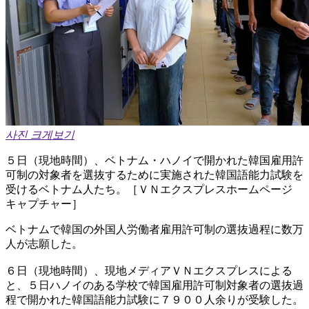
사진 크게보기
５日（現地時間）、ベトナム・ハノイで開かれた韓国雇用許
可制の対象者を選抜するために実施された韓国語能力試験を
受けるベトナム人たち。［ＶＮエクスプレスホームページ
キャプチャー］
ベトナムで韓国の外国人労働者雇用許可制の選抜過程に数万
人が志願した。
６日（現地時間）、現地メディアＶＮエクスプレスによる
と、５日ハノイのある学校で韓国雇用許可制対象者の選抜過
程で開かれた韓国語能力試験に７９００人余りが受験した。