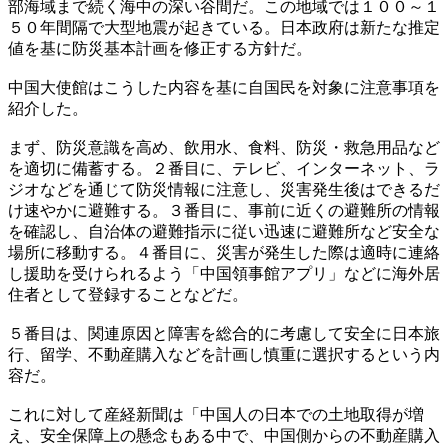
部海域まで続く海中の深い谷間だ。この地域では１００～１
５０年間隔で大型地震が起きている。日本政府は新たな推定
値を基に防災基本計画を修正する方針だ。
中国大使館はこうした内容を基に自国民を対象に注意事項を
紹介した。
まず、防災意識を高め、飲用水、食料、防災・救急用品など
を適切に備蓄する。２番目に、テレビ、インターネット、ラ
ジオなどを通じて防災情報に注意し、災害発生後はできるだ
け速やかに避難する。３番目に、事前に近くの避難所の情報
を確認し、自治体の避難指示に従い迅速に避難所など安全な
場所に移動する。４番目に、災害が発生した際は適時に連絡
し援助を受けられるよう「中国領事館アプリ」などに海外居
住者として登録することなどだ。
５番目は、関連原因と障害を総合的に考慮して安全に日本旅
行、留学、不動産購入などを計画し慎重に選択するという内
容だ。
これに対して産経新聞は「中国人の日本での土地取得が増
え、安全保障上の懸念もある中で、中国側からの不動産購入