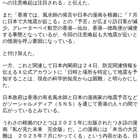
への注意喚起は注目される」と伝えた。
また「香港では、風水師の発言や日本の漫画を根拠に『７月
に日本で大地震が起こる』との『予言』が広まり訪日客が減
少。グレーターベイ航空の香港―仙台、香港―徳島便が減便
する事態となっているが、今回の注意喚起も大地震が近いと
の憶測を呼ぶ要因になっている」
と付け加えた。
一方、これと関連して日本内閣府は２４日、防災関連情報を
伝えるＸ公式アカウントに「日時と場所を特定して地震を予
知することは、現在の科学的知見からは困難」と明らかにし
た。
日本政府は香港の有名風水師と日本の漫画家の地震予言など
がソーシャルメディア（ＳＮＳ）を通じて香港の人々の間で
広がっているとみている。
うわさの根拠のひとつは２０２１年に出版されたつき諒の漫
画『私が見た未来 完全版』だ。この漫画には「本当の大災
難は ２０２５年７月にやってくる」という内容がある。日