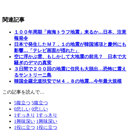
関連記事
１００年周期「南海トラフ地震」来るか…日本、注意
報発令
日本で発生したＭ７．１の地震が韓国浦項と慶州にも
影響…「テレビ画面が揺れた」
空に浮かぶ雲、もしかして大地震の前兆？ 日本で大
騒ぎのデマの真実
３日間で２００回の地震に住民も大脱出…恐怖に震え
るサントリーニ島
韓国全羅北道扶安でＭ４．８の地震…今年最大規模
この記事を読んで…
5
腹立つ
5
腹立つ
0
悲しい
0
悲しい
1
すっきり
1
すっきり
1
興味深い
1
興味深い
1
役に立つ
1
役に立つ