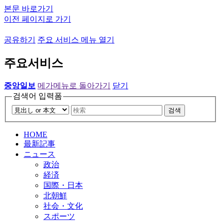
본문 바로가기
이전 페이지로 가기
공유하기
주요 서비스 메뉴 열기
주요서비스
중앙일보
메가메뉴로 돌아가기
닫기
검색어 입력폼
검색
HOME
最新記事
ニュース
政治
経済
国際・日本
北朝鮮
社会・文化
スポーツ