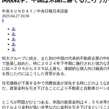
中央ＳＵＮＤＡＹ／中央日報日本語版
2025.04.27 10:30
0
あ
あ
あ
あ
あ
恒大グループに続き、また別の中国の代表的不動産企業の中
で急落し始めた。特に２０２４年下半期に施行された強力な
に比べ２０％から３０％以上落ち、連鎖的な個人向け融資の
を投じたのにはこうした背景がある。
住宅価格が下落する中で消費低迷が深化する時にどのような
だ。政策金利を引き下げることにより不動産と自動車ローン
ところが問題がひとつある。米国の政策金利は４．５％水準
のドルより金利が低い水準なのに金利を引き下げるというこ