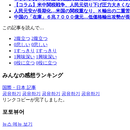
【コラム】米中関税戦争、人民元切り下げ圧力大きくな
人民元安が長期化…米国の関税重なり、Ｋ輸出の二重苦
中国の「在庫」６兆７０００億元…低価格輸出攻勢が長
この記事を読んで…
2
腹立つ
2
腹立つ
0
悲しい
0
悲しい
1
すっきり
1
すっきり
1
興味深い
1
興味深い
0
役に立つ
0
役に立つ
みんなの感想ランキング
国際・日本 記事
공유하기
공유하기
공유하기
공유하기
공유하기
リンクコピーが完了しました。
포토뷰어
뉴스 메뉴 보기