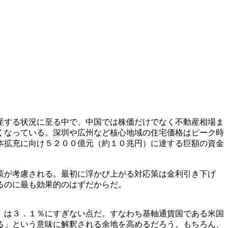
産する状況に至る中で、中国では株価だけでなく不動産相場ま
くなっている。深圳や広州など核心地域の住宅価格はピーク時
本拡充に向け５２００億元（約１０兆円）に達する巨額の資金
策が考慮される。最初に浮かび上がる対応策は金利引き下げ
るのに最も効果的のはずだからだ。
）は３．１％にすぎない点だ。すなわち基軸通貨国である米国
る」という意味に解釈される余地を高めるだろう。もちろん、