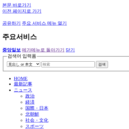
본문 바로가기
이전 페이지로 가기
공유하기
주요 서비스 메뉴 열기
주요서비스
중앙일보
메가메뉴로 돌아가기
닫기
검색어 입력폼
검색
HOME
最新記事
ニュース
政治
経済
国際・日本
北朝鮮
社会・文化
スポーツ