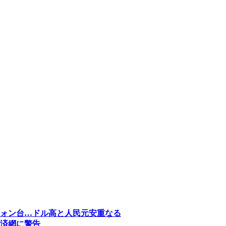
ォン台…ドル高と人民元安重なる
済網に警告