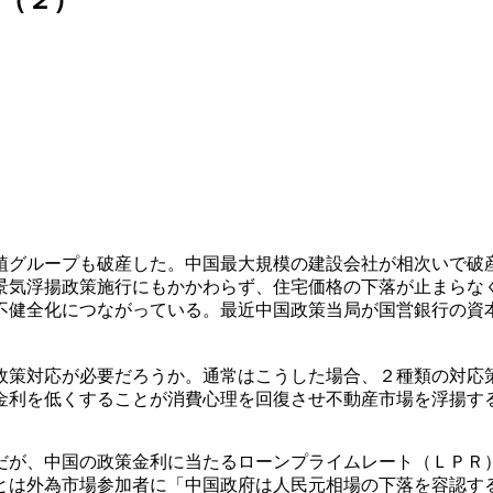
植グループも破産した。中国最大規模の建設会社が相次いで破
景気浮揚政策施行にもかかわらず、住宅価格の下落が止まらな
不健全化につながっている。最近中国政策当局が国営銀行の資
政策対応が必要だろうか。通常はこうした場合、２種類の対応
金利を低くすることが消費心理を回復させ不動産市場を浮揚す
だが、中国の政策金利に当たるローンプライムレート（ＬＰＲ
とは外為市場参加者に「中国政府は人民元相場の下落を容認す