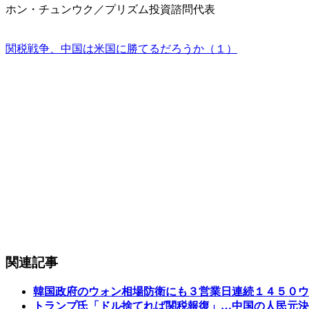
ホン・チュンウク／プリズム投資諮問代表
関税戦争、中国は米国に勝てるだろうか（１）
関連記事
韓国政府のウォン相場防衛にも３営業日連続１４５０ウ
トランプ氏「ドル捨てれば関税報復」…中国の人民元決