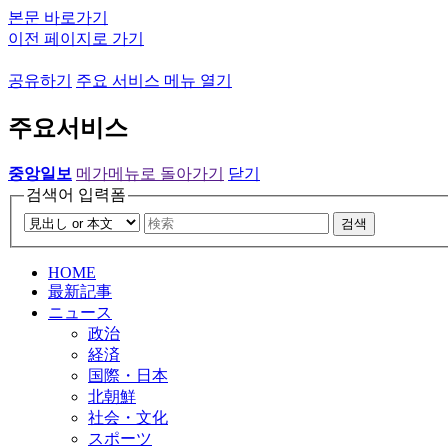
본문 바로가기
이전 페이지로 가기
공유하기
주요 서비스 메뉴 열기
주요서비스
중앙일보
메가메뉴로 돌아가기
닫기
검색어 입력폼
검색
HOME
最新記事
ニュース
政治
経済
国際・日本
北朝鮮
社会・文化
スポーツ