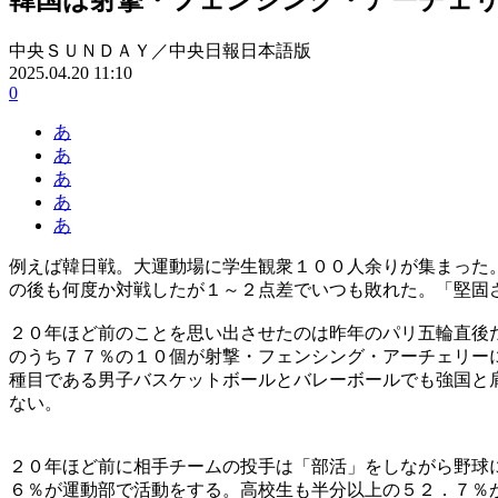
中央ＳＵＮＤＡＹ／中央日報日本語版
2025.04.20 11:10
0
あ
あ
あ
あ
あ
例えば韓日戦。大運動場に学生観衆１００人余りが集まった
の後も何度か対戦したが１～２点差でいつも敗れた。「堅固
２０年ほど前のことを思い出させたのは昨年のパリ五輪直後
のうち７７％の１０個が射撃・フェンシング・アーチェリー
種目である男子バスケットボールとバレーボールでも強国と
ない。
２０年ほど前に相手チームの投手は「部活」をしながら野球
６％が運動部で活動をする。高校生も半分以上の５２．７％