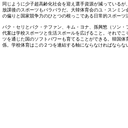
同じように少子超高齢化社会を迎え選手資源が減っているが
放課後のスポーツもバラバラだ。大韓体育会のユ・スンミン
の偏りと国家競争力のひとつの根っこである日常的スポーツ
パク・セリとパク・テファン、キム・ヨナ、孫興慜（ソン・
代案は学校スポーツと生活スポールを広げること。それでこ
ツを通じた国のソフトパワーも育てることができる。韓国体
係。学校体育はこの２つを連結する軸にならなければならな