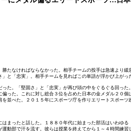
。勝たなければならなかった。相手チームの投手は急速より緩
さ」と「忠実」。相手チームを見ればこの単語が浮かび上がっ
だった。「堅固さ」と「忠実」が再び頭の中をぐるぐる回った
に偏った。これに対し総合３位を占めた日本の金メダル２０個
肩を並べた。２０１５年にスポーツ庁を作りエリートスポーツ
にはまったと話した。１８８０年代に始まった部活はいわゆる
が運動部で汗を流す。彼らは授業を終えてから１～４時間練習