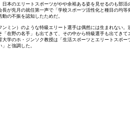
、日本のエリートスポーツがやや余裕ある姿を見せるのも部活
会長が先月の就任第一声で「学校スポーツ活性化と種目の均等
活動の不振を認知したためだ。
フンミン）のような特級エリート選手は偶然には生まれない。
そ「在野の名手」も出てきて、その中から特級選手も出てきて
育大学のホ・ジンソク教授は「生活スポーツとエリートスポー
い」と強調した。