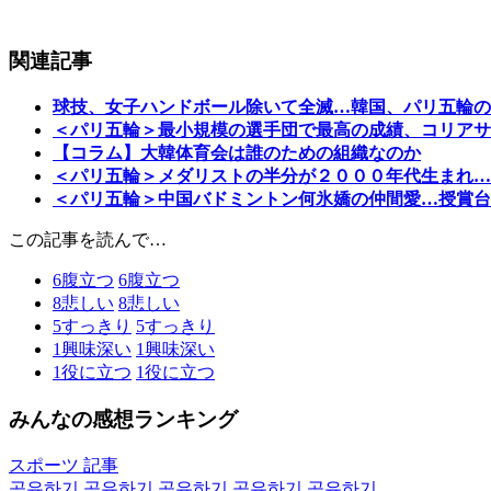
関連記事
球技、女子ハンドボール除いて全滅…韓国、パリ五輪の
＜パリ五輪＞最小規模の選手団で最高の成績、コリアサ
【コラム】大韓体育会は誰のための組織なのか
＜パリ五輪＞メダリストの半分が２０００年代生まれ…
＜パリ五輪＞中国バドミントン何氷嬌の仲間愛…授賞台
この記事を読んで…
6
腹立つ
6
腹立つ
8
悲しい
8
悲しい
5
すっきり
5
すっきり
1
興味深い
1
興味深い
1
役に立つ
1
役に立つ
みんなの感想ランキング
スポーツ 記事
공유하기
공유하기
공유하기
공유하기
공유하기