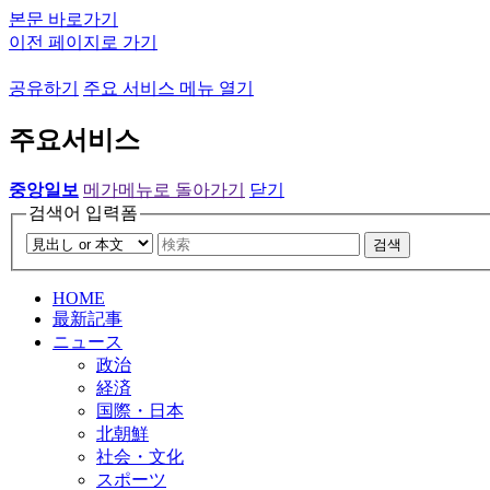
본문 바로가기
이전 페이지로 가기
공유하기
주요 서비스 메뉴 열기
주요서비스
중앙일보
메가메뉴로 돌아가기
닫기
검색어 입력폼
검색
HOME
最新記事
ニュース
政治
経済
国際・日本
北朝鮮
社会・文化
スポーツ