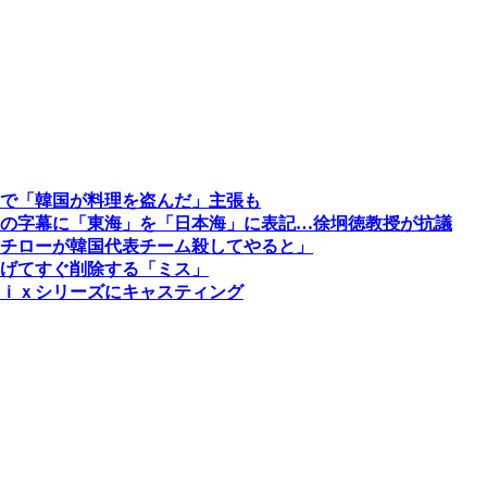
で「韓国が料理を盗んだ」主張も
の字幕に「東海」を「日本海」に表記…徐坰徳教授が抗議
チローが韓国代表チーム殺してやると」
げてすぐ削除する「ミス」
ｉｘシリーズにキャスティング