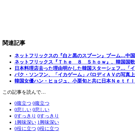
関連記事
ネットフリックスの『白と黒のスプーン』ブーム…中国
ネットフリックス『Ｔｈｅ ８ Ｓｈｏｗ』、韓国国歌
日本料理店去った理由明かした韓国スターシェフ…「イ
パク・ソンフン、「イカゲーム」パロディＡＶの写真上
韓国女優ハン・ヒョジュ、小栗旬と共に日本Ｎｅｔｆｌ
この記事を読んで…
0
腹立つ
0
腹立つ
0
悲しい
0
悲しい
0
すっきり
0
すっきり
1
興味深い
1
興味深い
0
役に立つ
0
役に立つ