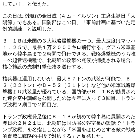
していく」と伝えた。
この日は北朝鮮の金日成（キム・イルソン）主席生誕日「太
陽節」でもある。国防部はこの日、「事前計画に基づいた定
例的訓練」と説明した。
Ｂ－１Ｂは米国の３大戦略爆撃機の一つ。最大速度はマッハ
１．２５で、最長１万２０００キロ飛行する。グアム米軍基
地から韓半島まで２時間で飛行できる。戦略爆撃機のうち唯
一の超音速機種で、北朝鮮の攻撃の兆候が捕捉される場合、
核心施設の先制打撃任務を遂行する。
核兵器は運用しないが、最大５７トンの武装が可能で、Ｂ－
２（２２トン）やＢ－５２（３１トン）など他の米軍戦略爆
撃機より武装量が優れている。国防部がＢ－１Ｂが動員され
た連合空中訓練を公開したのは今年に入って３回目、トラン
プ政権２期目で２回目だ。
トランプ政権発足後にＢ－１Ｂが初めて韓半島に展開された
翌日の２月２１日、北朝鮮は国防省公報室長の談話で「トラ
ンプ政権」を名指ししながら「米国をはじめとする敵の戦略
的脅威に戦略的手段で対応する」と反発した。