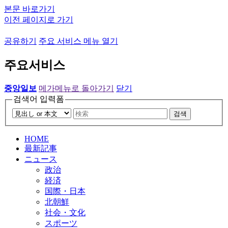
본문 바로가기
이전 페이지로 가기
공유하기
주요 서비스 메뉴 열기
주요서비스
중앙일보
메가메뉴로 돌아가기
닫기
검색어 입력폼
검색
HOME
最新記事
ニュース
政治
経済
国際・日本
北朝鮮
社会・文化
スポーツ