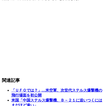
関連記事
「ＵＦＯでは？」…米空軍、次世代ステルス爆撃機の
飛行場面を初公開
米国「中国ステルス爆撃機、Ｂ－２１に追いつくには
まだほど遠い」