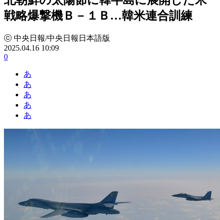
戦略爆撃機Ｂ－１Ｂ…韓米連合訓練
ⓒ 中央日報/中央日報日本語版
2025.04.16 10:09
0
あ
あ
あ
あ
あ