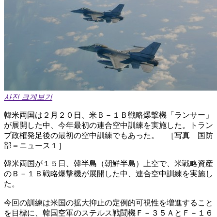
사진 크게보기
韓米両国は２月２０日、米Ｂ－１Ｂ戦略爆撃機「ランサー」
が展開した中、今年最初の連合空中訓練を実施した。トラン
プ政権発足後の最初の空中訓練でもあった。 ［写真 国防
部＝ニュース１］
韓米両国が１５日、韓半島（朝鮮半島）上空で、米戦略資産
のＢ－１Ｂ戦略爆撃機が展開した中、連合空中訓練を実施し
た。
今回の訓練は米国の拡大抑止の定例的可視性を増進すること
を目標に、韓国空軍のステルス戦闘機Ｆ－３５ＡとＦ－１６