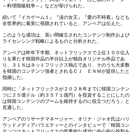
～料理階級戦争～』などが挙げられた。
続いて『イカゲーム１』『涙の女王』『愛の不時着』なども
全世界的に着実に視聴されていると、アンペアは伝えた。
このような成功は、長い間確立されたコンテンツ制作および
ライセンシング戦略によるものと分析された。
アンペアは昨年下半期、ネットフリックスで上位１００位入
りを果たす韓国作品の半分以上が独自オリジナル作品であ
り、３１％はネットフリックス独占であり、そのうち大多数
を韓国のコンテンツ強者とされるＣＪ ＥＮＭが提供したと
指摘した。
同時に「ネットフリックスが２０２８年までに韓国コンテン
ツに２５億ドル（約３５７１億円）を投資することにしたの
は韓国コンテンツのブームを維持するのに役立つだろう」と
見通した。
アンペアのリサーチマネージャー、オリナ・ジャオ氏はハリ
ウッドメディアバラエティーとのインタビューで「韓国コン
テンツはネットフリックスの世界的な成功に中心的な役割を