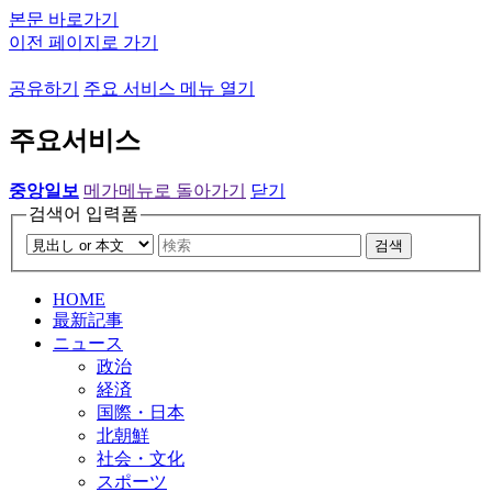
본문 바로가기
이전 페이지로 가기
공유하기
주요 서비스 메뉴 열기
주요서비스
중앙일보
메가메뉴로 돌아가기
닫기
검색어 입력폼
검색
HOME
最新記事
ニュース
政治
経済
国際・日本
北朝鮮
社会・文化
スポーツ