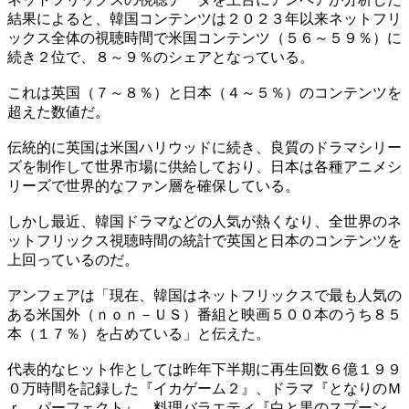
結果によると、韓国コンテンツは２０２３年以来ネットフリ
ックス全体の視聴時間で米国コンテンツ（５６～５９％）に
続き２位で、８～９％のシェアとなっている。
これは英国（７～８％）と日本（４～５％）のコンテンツを
超えた数値だ。
伝統的に英国は米国ハリウッドに続き、良質のドラマシリー
ズを制作して世界市場に供給しており、日本は各種アニメシ
リーズで世界的なファン層を確保している。
しかし最近、韓国ドラマなどの人気が熱くなり、全世界のネ
ットフリックス視聴時間の統計で英国と日本のコンテンツを
上回っているのだ。
アンフェアは「現在、韓国はネットフリックスで最も人気の
ある米国外（ｎｏｎ－ＵＳ）番組と映画５００本のうち８５
本（１７％）を占めている」と伝えた。
代表的なヒット作としては昨年下半期に再生回数６億１９９
０万時間を記録した『イカゲーム２』、ドラマ『となりのＭ
ｒ．パーフェクト』、料理バラエティ『白と黒のスプーン