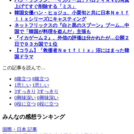
パク・ソンフン、「イカゲーム」パロディＡＶの写真
上げてすぐ削除する「ミス」
韓国女優ハン・ヒョジュ、小栗旬と共に日本Ｎｅｔｆ
ｌｉｘシリーズにキャスティング
ネットフリックスの『白と黒のスプーン』ブーム…中
国で「韓国が料理を盗んだ」主張も
『イカゲーム２』、外信の評価は分かれたが…公開２
日で９３カ国で１位
【コラム】「救援者Ｎｅｔｆｌｉｘ」沼にはまった韓
国ドラマ
この記事を読んで…
8
腹立つ
8
腹立つ
1
悲しい
1
悲しい
3
すっきり
3
すっきり
0
興味深い
0
興味深い
0
役に立つ
0
役に立つ
みんなの感想ランキング
国際・日本 記事