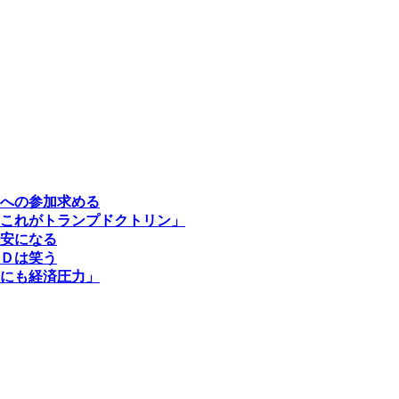
への参加求める
これがトランプドクトリン」
安になる
Ｄは笑う
にも経済圧力」