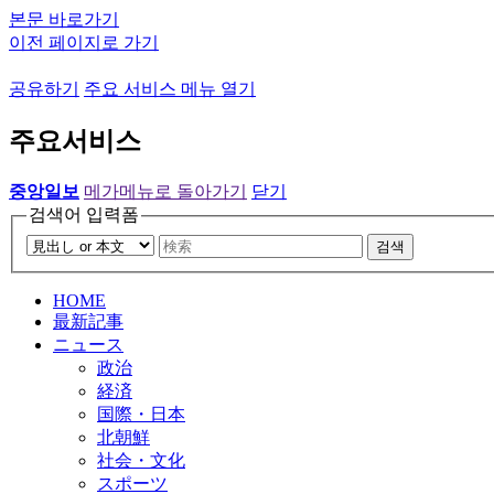
본문 바로가기
이전 페이지로 가기
공유하기
주요 서비스 메뉴 열기
주요서비스
중앙일보
메가메뉴로 돌아가기
닫기
검색어 입력폼
검색
HOME
最新記事
ニュース
政治
経済
国際・日本
北朝鮮
社会・文化
スポーツ