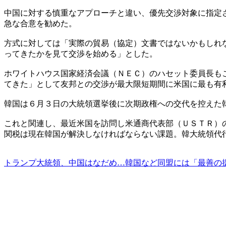
中国に対する慎重なアプローチと違い、優先交渉対象に指定
急な合意を勧めた。
方式に対しては「実際の貿易（協定）文書ではないかもしれ
ってきたかを見て交渉を始める」とした。
ホワイトハウス国家経済会議（ＮＥＣ）のハセット委員長も
てきた」として友邦との交渉が最大限短期間に米国に最も有
韓国は６月３日の大統領選挙後に次期政権への交代を控えた
これと関連し、最近米国を訪問し米通商代表部（ＵＳＴＲ）
関税は現在韓国が解決しなければならない課題。韓大統領代
トランプ大統領、中国はなだめ…韓国など同盟には「最善の