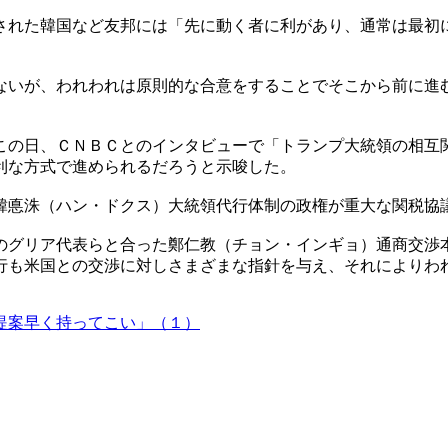
された韓国など友邦には「先に動く者に利があり、通常は最初
ないが、われわれは原則的な合意をすることでそこから前に進
この日、ＣＮＢＣとのインタビューで「トランプ大統領の相互
利な方式で進められるだろうと示唆した。
韓悳洙（ハン・ドクス）大統領代行体制の政権が重大な関税協
のグリア代表らと合った鄭仁教（チョン・インギョ）通商交渉
行も米国との交渉に対しさまざまな指針を与え、それによりわ
提案早く持ってこい」（１）