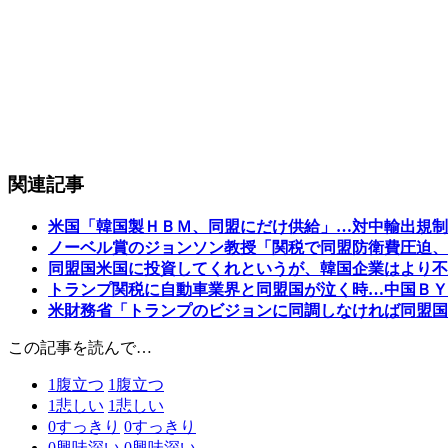
関連記事
米国「韓国製ＨＢＭ、同盟にだけ供給」…対中輸出規制
ノーベル賞のジョンソン教授「関税で同盟防衛費圧迫、
同盟国米国に投資してくれというが、韓国企業はより不
トランプ関税に自動車業界と同盟国が泣く時…中国ＢＹ
米財務省「トランプのビジョンに同調しなければ同盟国
この記事を読んで…
1
腹立つ
1
腹立つ
1
悲しい
1
悲しい
0
すっきり
0
すっきり
0
興味深い
0
興味深い