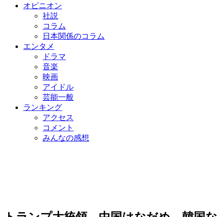
オピニオン
社説
コラム
日本関係のコラム
エンタメ
ドラマ
音楽
映画
アイドル
芸能一般
ランキング
アクセス
コメント
みんなの感想
トランプ大統領、中国はなだめ…韓国