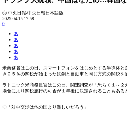
ⓒ 中央日報/中央日報日本語版
2025.04.15 17:58
0
あ
あ
あ
あ
あ
米商務省はこの日、スマートフォンをはじめとする半導体と
き２５％の関税が始まった鉄鋼と自動車と同じ方式の関税を
ラトニック米商務長官はこの日、関連調査が「恐らく１～２
場合により関税施行の可否が１年後に決定されることもある
◇「対中交渉は他の国より難しいだろう」