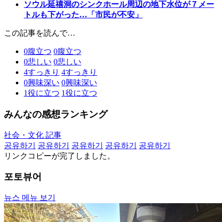
ソウル延禧洞のシンクホール周辺の地下水位が７メー
トルも下がった…「市民が不安」
この記事を読んで…
0
腹立つ
0
腹立つ
0
悲しい
0
悲しい
4
すっきり
4
すっきり
0
興味深い
0
興味深い
1
役に立つ
1
役に立つ
みんなの感想ランキング
社会・文化 記事
공유하기
공유하기
공유하기
공유하기
공유하기
リンクコピーが完了しました。
포토뷰어
뉴스 메뉴 보기