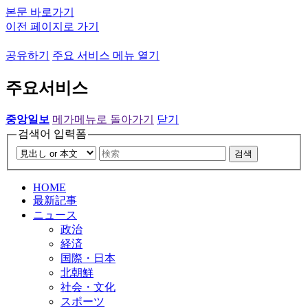
본문 바로가기
이전 페이지로 가기
공유하기
주요 서비스 메뉴 열기
주요서비스
중앙일보
메가메뉴로 돌아가기
닫기
검색어 입력폼
검색
HOME
最新記事
ニュース
政治
経済
国際・日本
北朝鮮
社会・文化
スポーツ