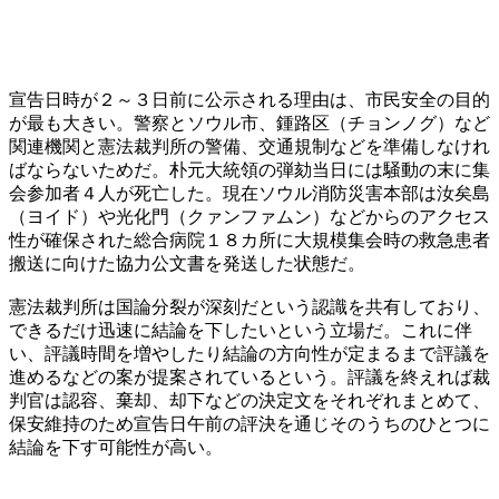
宣告日時が２～３日前に公示される理由は、市民安全の目的
が最も大きい。警察とソウル市、鍾路区（チョンノグ）など
関連機関と憲法裁判所の警備、交通規制などを準備しなけれ
ばならないためだ。朴元大統領の弾劾当日には騒動の末に集
会参加者４人が死亡した。現在ソウル消防災害本部は汝矣島
（ヨイド）や光化門（クァンファムン）などからのアクセス
性が確保された総合病院１８カ所に大規模集会時の救急患者
搬送に向けた協力公文書を発送した状態だ。
憲法裁判所は国論分裂が深刻だという認識を共有しており、
できるだけ迅速に結論を下したいという立場だ。これに伴
い、評議時間を増やしたり結論の方向性が定まるまで評議を
進めるなどの案が提案されているという。評議を終えれば裁
判官は認容、棄却、却下などの決定文をそれぞれまとめて、
保安維持のため宣告日午前の評決を通じそのうちのひとつに
結論を下す可能性が高い。