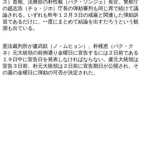
ス）首相、法務部の朴性載（パク・ソンジェ）長官、警察庁
の趙志浩（チョ・ジホ）庁長の弾劾審判も同じ席で続けて議
論される。いずれも昨年１２月３日の戒厳と関連した弾劾訴
追であるだけに、一度にまとめて結論を出すだろうという観
測も出ている。
憲法裁判所が盧武鉉（ノ・ムヒョン）、朴槿恵（パク・ク
ネ）元大統領の前例通り金曜日に宣告するには２日前である
１９日中に宣告日を発表しなければならない。盧元大統領は
宣告３日前、朴元大統領は２日前に宣告期日が公開され、そ
の週の金曜日に弾劾の可否が決定された。