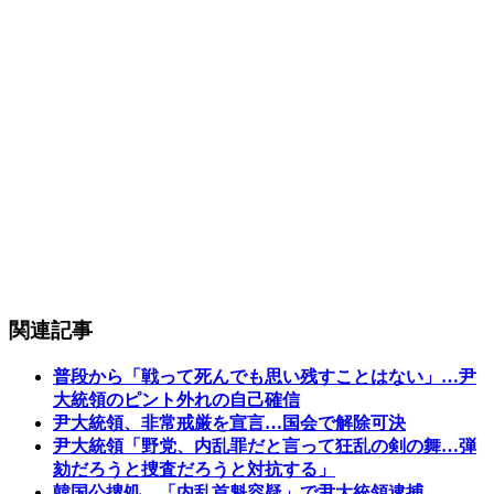
関連記事
普段から「戦って死んでも思い残すことはない」…尹
大統領のピント外れの自己確信
尹大統領、非常戒厳を宣言…国会で解除可決
尹大統領「野党、内乱罪だと言って狂乱の剣の舞…弾
劾だろうと捜査だろうと対抗する」
韓国公捜処、「内乱首魁容疑」で尹大統領逮捕