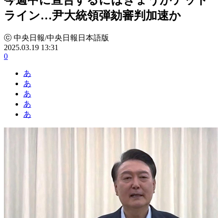
ライン…尹大統領弾劾審判加速か
ⓒ 中央日報/中央日報日本語版
2025.03.19 13:31
0
あ
あ
あ
あ
あ