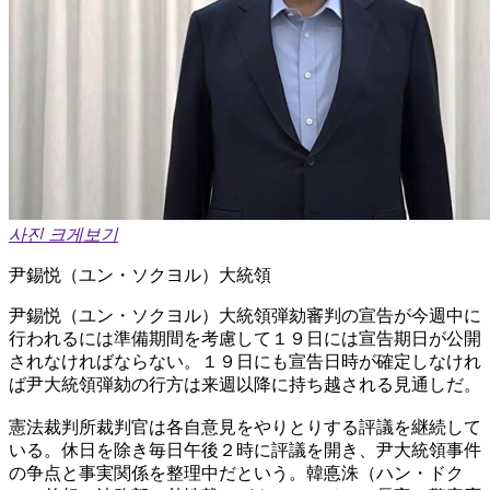
사진 크게보기
尹錫悦（ユン・ソクヨル）大統領
尹錫悦（ユン・ソクヨル）大統領弾劾審判の宣告が今週中に
行われるには準備期間を考慮して１９日には宣告期日が公開
されなければならない。１９日にも宣告日時が確定しなけれ
ば尹大統領弾劾の行方は来週以降に持ち越される見通しだ。
憲法裁判所裁判官は各自意見をやりとりする評議を継続して
いる。休日を除き毎日午後２時に評議を開き、尹大統領事件
の争点と事実関係を整理中だという。韓悳洙（ハン・ドク