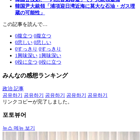
韓国尹大統領「浦項迎日湾近海に莫大な石油・ガス埋
蔵の可能性」
この記事を読んで…
0
腹立つ
0
腹立つ
0
悲しい
0
悲しい
0
すっきり
0
すっきり
1
興味深い
1
興味深い
0
役に立つ
0
役に立つ
みんなの感想ランキング
政治 記事
공유하기
공유하기
공유하기
공유하기
공유하기
リンクコピーが完了しました。
포토뷰어
뉴스 메뉴 보기