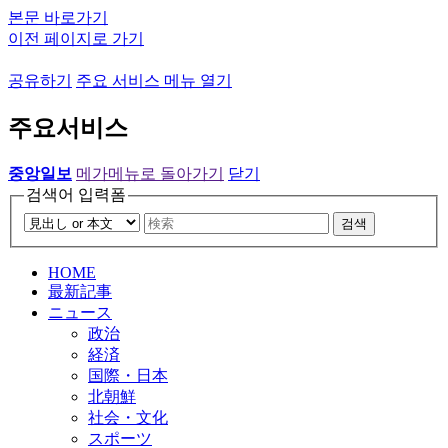
본문 바로가기
이전 페이지로 가기
공유하기
주요 서비스 메뉴 열기
주요서비스
중앙일보
메가메뉴로 돌아가기
닫기
검색어 입력폼
검색
HOME
最新記事
ニュース
政治
経済
国際・日本
北朝鮮
社会・文化
スポーツ