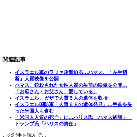
関連記事
イスラエル軍のラファ攻撃迫る…ハマス、「左手切
断」人質映像を公開
ハマス、銃殺された女性人質の生前の映像を公開…
「お母さん・お父さん、愛している」
イスラエル、ガザで人質６人の遺体を収拾
イスラエル国防軍「人質６人の遺体発見」…手首を失
った米国人も含む
「米国人人質の死亡」に…ハリス氏「ハマス糾弾」
トランプ氏「ハリスの責任」
この記事を読んで…