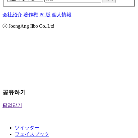
会社紹介
著作権
PC版
個人情報
ⓒ JoongAng Ilbo Co.,Ltd
공유하기
팝업닫기
ツイッター
フェイスブック