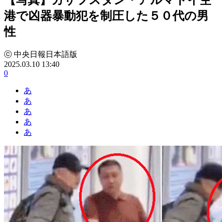
港で凶器暴動犯を制圧した５０代の男
性
ⓒ 中央日報日本語版
2025.03.10 13:40
0
あ
あ
あ
あ
あ