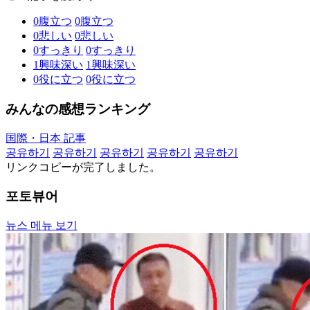
0
腹立つ
0
腹立つ
0
悲しい
0
悲しい
0
すっきり
0
すっきり
1
興味深い
1
興味深い
0
役に立つ
0
役に立つ
みんなの感想ランキング
国際・日本 記事
공유하기
공유하기
공유하기
공유하기
공유하기
リンクコピーが完了しました。
포토뷰어
뉴스 메뉴 보기