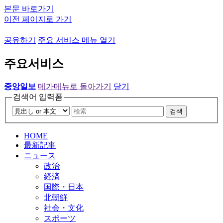
본문 바로가기
이전 페이지로 가기
공유하기
주요 서비스 메뉴 열기
주요서비스
중앙일보
메가메뉴로 돌아가기
닫기
검색어 입력폼
검색
HOME
最新記事
ニュース
政治
経済
国際・日本
北朝鮮
社会・文化
スポーツ