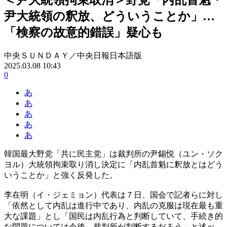
尹大統領の釈放、どういうことか」…
「検察の故意的錯誤」疑心も
中央ＳＵＮＤＡＹ／中央日報日本語版
2025.03.08 10:43
0
あ
あ
あ
あ
あ
韓国最大野党「共に民主党」は裁判所の尹錫悦（ユン・ソク
ヨル）大統領拘束取り消し決定に「内乱首魁に釈放とはどう
いうことか」と強く反発した。
李在明（イ・ジェミョン）代表は７日、国会で記者らに対し
「依然として内乱は進行中であり、内乱の克服は現在最も重
大な課題」とし「国民は内乱行為と判断していて、手続き的
な問題については今後、裁判所が判断するだろう」と述べ