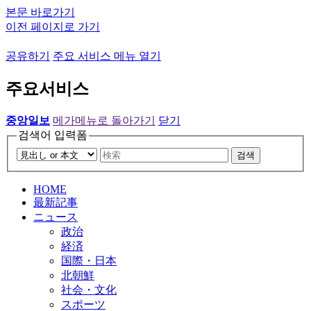
본문 바로가기
이전 페이지로 가기
공유하기
주요 서비스 메뉴 열기
주요서비스
중앙일보
메가메뉴로 돌아가기
닫기
검색어 입력폼
검색
HOME
最新記事
ニュース
政治
経済
国際・日本
北朝鮮
社会・文化
スポーツ