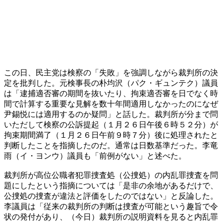
この日、民主党は検察の「失敗」を強調しながら裁判所の決
定を批判した。元検事長の朴均沢（パク・ギュンテク）議員
は「逮捕適否審の期間を抜いたり、拘束適否審を日でなく時
間で計算する重要な見解を数十年間適用しなかったのになぜ
尹錫悦には適用するのか疑問」と話した。裁判所が分まで問
いただして検察の公訴提起（１月２６日午後６時５２分）が
拘束期間満了（１月２６日午前９時７分）後に処理されたと
判断したことを指摘したのだ。通常は日数基準だった。李竜
雨（イ・ヨンウ）議員も「前例がない」と述べた。
裁判所が高位公職者犯罪捜査処（公捜処）の内乱罪捜査を問
題にしたという指摘については「是非の余地があるだけで、
公捜処の捜査が違法と評価をしたのではない」と反論した。
李議員は「従来の裁判所の判断は捜査が可能という趣旨で令
状の発付があり、（今日）裁判所の説明資料を見ると内乱罪