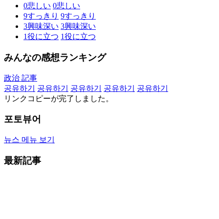
0
悲しい
0
悲しい
9
すっきり
9
すっきり
3
興味深い
3
興味深い
1
役に立つ
1
役に立つ
みんなの感想ランキング
政治 記事
공유하기
공유하기
공유하기
공유하기
공유하기
リンクコピーが完了しました。
포토뷰어
뉴스 메뉴 보기
最新記事