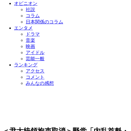
オピニオン
社説
コラム
日本関係のコラム
エンタメ
ドラマ
音楽
映画
アイドル
芸能一般
ランキング
アクセス
コメント
みんなの感想
＜尹大統領拘束取消＞野党「内乱首魁・