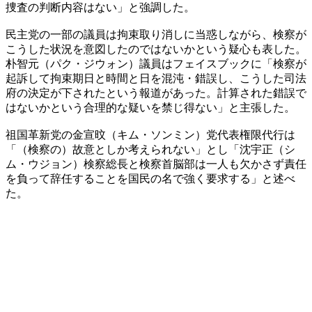
捜査の判断内容はない」と強調した。
民主党の一部の議員は拘束取り消しに当惑しながら、検察が
こうした状況を意図したのではないかという疑心も表した。
朴智元（パク・ジウォン）議員はフェイスブックに「検察が
起訴して拘束期日と時間と日を混沌・錯誤し、こうした司法
府の決定が下されたという報道があった。計算された錯誤で
はないかという合理的な疑いを禁じ得ない」と主張した。
祖国革新党の金宣旼（キム・ソンミン）党代表権限代行は
「（検察の）故意としか考えられない」とし「沈宇正（シ
ム・ウジョン）検察総長と検察首脳部は一人も欠かさず責任
を負って辞任することを国民の名で強く要求する」と述べ
た。