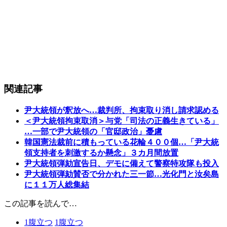
関連記事
尹大統領が釈放へ…裁判所、拘束取り消し請求認める
＜尹大統領拘束取消＞与党「司法の正義生きている」
…一部で尹大統領の「官邸政治」憂慮
韓国憲法裁前に積もっている花輪４００個…「尹大統
領支持者を刺激するか懸念」３カ月間放置
尹大統領弾劾宣告日、デモに備えて警察特攻隊も投入
尹大統領弾劾賛否で分かれた三一節…光化門と汝矣島
に１１万人総集結
この記事を読んで…
1
腹立つ
1
腹立つ