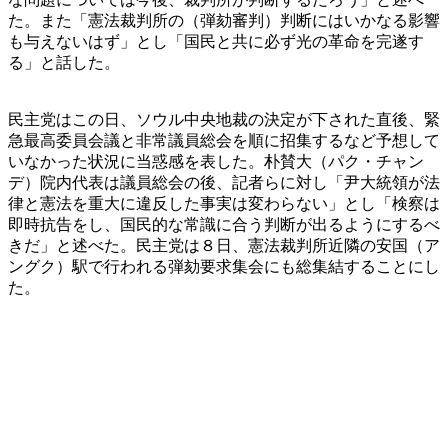
た。また「憲法裁判所の（弾劾審判）判断にはいかなる影響
も与えないはず」とし「国民と共に必ず光の革命を完遂す
る」と話した。
民主党はこの日、ソウル中央地裁の決定が下された直後、緊
急最高委員会議と非常議員総会を順に招集するなど予想して
いなかった状況に当惑感を表した。朴賛大（パク・チャン
デ）院内代表は議員総会の後、記者らに対し「尹大統領が法
律と憲法を重大に違反した事実は変わらない」とし「検察は
即時抗告をし、国民的な常識に合う判断が出るようにするべ
きだ」と述べた。民主党は８日、憲法裁判所近隣の安国（ア
ングク）駅で行われる弾劾要求集会にも総集結することにし
た。