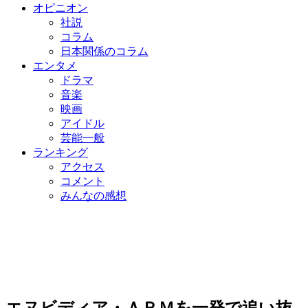
オピニオン
社説
コラム
日本関係のコラム
エンタメ
ドラマ
音楽
映画
アイドル
芸能一般
ランキング
アクセス
コメント
みんなの感想
エヌビディア・ＡＲＭを一発で追い抜