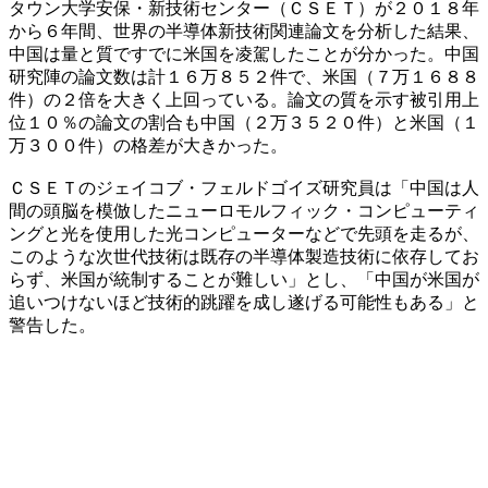
タウン大学安保・新技術センター（ＣＳＥＴ）が２０１８年
から６年間、世界の半導体新技術関連論文を分析した結果、
中国は量と質ですでに米国を凌駕したことが分かった。中国
研究陣の論文数は計１６万８５２件で、米国（７万１６８８
件）の２倍を大きく上回っている。論文の質を示す被引用上
位１０％の論文の割合も中国（２万３５２０件）と米国（１
万３００件）の格差が大きかった。
ＣＳＥＴのジェイコブ・フェルドゴイズ研究員は「中国は人
間の頭脳を模倣したニューロモルフィック・コンピューティ
ングと光を使用した光コンピューターなどで先頭を走るが、
このような次世代技術は既存の半導体製造技術に依存してお
らず、米国が統制することが難しい」とし、「中国が米国が
追いつけないほど技術的跳躍を成し遂げる可能性もある」と
警告した。