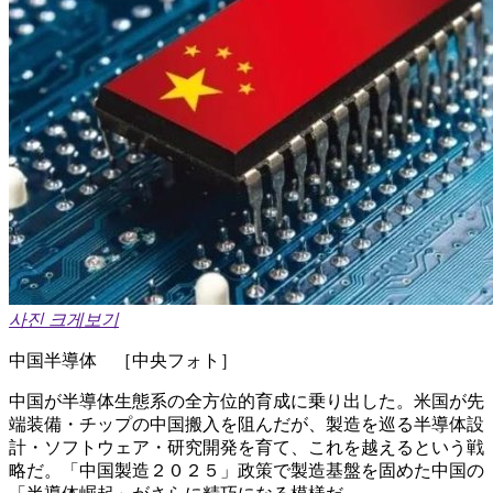
사진 크게보기
中国半導体 ［中央フォト］
中国が半導体生態系の全方位的育成に乗り出した。米国が先
端装備・チップの中国搬入を阻んだが、製造を巡る半導体設
計・ソフトウェア・研究開発を育て、これを越えるという戦
略だ。「中国製造２０２５」政策で製造基盤を固めた中国の