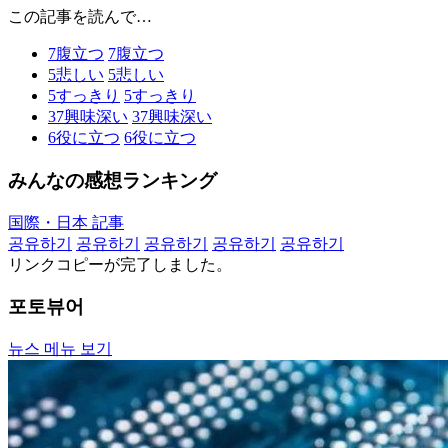
この記事を読んで…
7
腹立つ
7
腹立つ
5
悲しい
5
悲しい
5
すっきり
5
すっきり
37
興味深い
37
興味深い
6
役に立つ
6
役に立つ
みんなの感想ランキング
国際・日本 記事
공유하기
공유하기
공유하기
공유하기
공유하기
リンクコピーが完了しました。
포토뷰어
뉴스 메뉴 보기