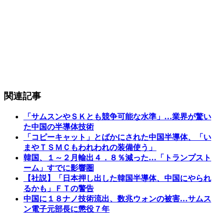
関連記事
「サムスンやＳＫとも競争可能な水準」…業界が驚い
た中国の半導体技術
「コピーキャット」とばかにされた中国半導体、「い
まやＴＳＭＣもわれわれの装備使う」
韓国、１～２月輸出４．８％減った…「トランプスト
ーム」すでに影響圏
【社説】「日本押し出した韓国半導体、中国にやられ
るかも」ＦＴの警告
中国に１８ナノ技術流出、数兆ウォンの被害…サムス
ン電子元部長に懲役７年