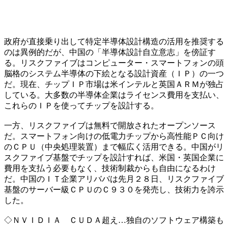
政府が直接乗り出して特定半導体設計構造の活用を推奨する
のは異例的だが、中国の「半導体設計自立意志」を傍証す
る。リスクファイブはコンピューター・スマートフォンの頭
脳格のシステム半導体の下絵となる設計資産（ＩＰ）の一つ
だ。現在、チップＩＰ市場は米インテルと英国ＡＲＭが独占
している。大多数の半導体企業はライセンス費用を支払い、
これらのＩＰを使ってチップを設計する。
一方、リスクファイブは無料で開放されたオープンソース
だ。スマートフォン向けの低電力チップから高性能ＰＣ向け
のＣＰＵ（中央処理装置）まで幅広く活用できる。中国がリ
スクファイブ基盤でチップを設計すれば、米国・英国企業に
費用を支払う必要もなく、技術制裁からも自由になるわけ
だ。中国のＩＴ企業アリババは先月２８日、リスクファイブ
基盤のサーバー級ＣＰＵのＣ９３０を発売し、技術力を誇示
した。
◇ＮＶＩＤＩＡ ＣＵＤＡ超え…独自のソフトウェア構築も