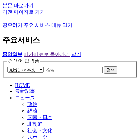
본문 바로가기
이전 페이지로 가기
공유하기
주요 서비스 메뉴 열기
주요서비스
중앙일보
메가메뉴로 돌아가기
닫기
검색어 입력폼
검색
HOME
最新記事
ニュース
政治
経済
国際・日本
北朝鮮
社会・文化
スポーツ