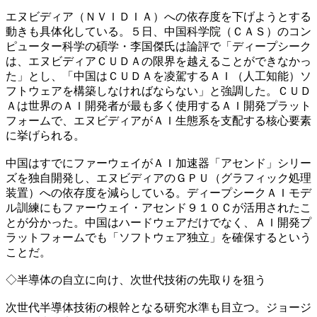
エヌビディア（ＮＶＩＤＩＡ）への依存度を下げようとする
動きも具体化している。５日、中国科学院（ＣＡＳ）のコン
ピューター科学の碩学・李国傑氏は論評で「ディープシーク
は、エヌビディアＣＵＤＡの限界を越えることができなかっ
た」とし、「中国はＣＵＤＡを凌駕するＡＩ（人工知能）ソ
フトウェアを構築しなければならない」と強調した。ＣＵＤ
Ａは世界のＡＩ開発者が最も多く使用するＡＩ開発プラット
フォームで、エヌビディアがＡＩ生態系を支配する核心要素
に挙げられる。
中国はすでにファーウェイがＡＩ加速器「アセンド」シリー
ズを独自開発し、エヌビディアのＧＰＵ（グラフィック処理
装置）への依存度を減らしている。ディープシークＡＩモデ
ル訓練にもファーウェイ・アセンド９１０Ｃが活用されたこ
とが分かった。中国はハードウェアだけでなく、ＡＩ開発プ
ラットフォームでも「ソフトウェア独立」を確保するという
ことだ。
◇半導体の自立に向け、次世代技術の先取りを狙う
次世代半導体技術の根幹となる研究水準も目立つ。ジョージ