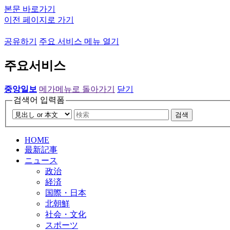
본문 바로가기
이전 페이지로 가기
공유하기
주요 서비스 메뉴 열기
주요서비스
중앙일보
메가메뉴로 돌아가기
닫기
검색어 입력폼
검색
HOME
最新記事
ニュース
政治
経済
国際・日本
北朝鮮
社会・文化
スポーツ