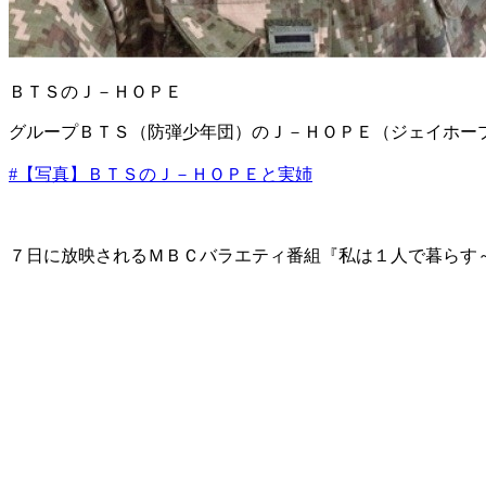
​ＢＴＳのＪ－ＨＯＰＥ
グループＢＴＳ（防弾少年団）のＪ－ＨＯＰＥ（ジェイホー
#【写真】ＢＴＳのＪ－ＨＯＰＥと実姉
７日に放映されるＭＢＣバラエティ番組『私は１人で暮らす