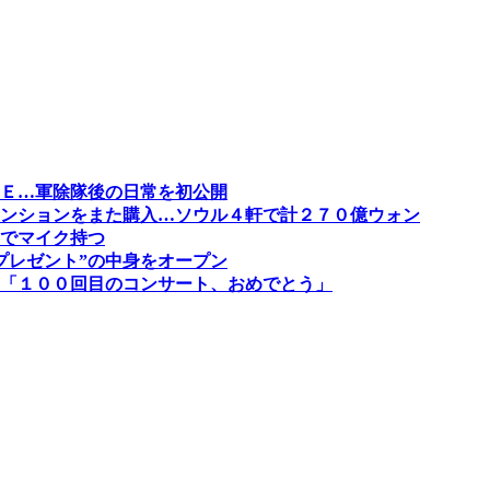
Ｅ…軍除隊後の日常を初公開
ンションをまた購入…ソウル４軒で計２７０億ウォン
でマイク持つ
プレゼント”の中身をオープン
「１００回目のコンサート、おめでとう」