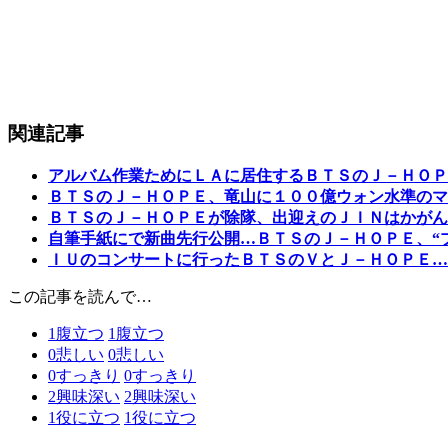
関連記事
アルバム作業ためにＬＡに居住するＢＴＳのＪ－ＨＯＰ
ＢＴＳのＪ－ＨＯＰＥ、竜山に１００億ウォン水準のマ
ＢＴＳのＪ－ＨＯＰＥが除隊、出迎えのＪＩＮはかがん
自筆手紙にで新曲先行公開…ＢＴＳのＪ－ＨＯＰＥ、“
ＩＵのコンサートに行ったＢＴＳのＶとＪ－ＨＯＰＥ…
この記事を読んで…
1
腹立つ
1
腹立つ
0
悲しい
0
悲しい
0
すっきり
0
すっきり
2
興味深い
2
興味深い
1
役に立つ
1
役に立つ