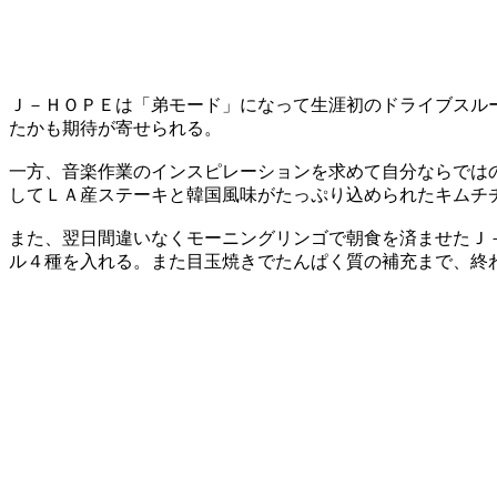
Ｊ－ＨＯＰＥは「弟モード」になって生涯初のドライブスル
たかも期待が寄せられる。
​一方、音楽作業のインスピレーションを求めて自分ならでは
してＬＡ産ステーキと韓国風味がたっぷり込められたキムチ
​また、翌日間違いなくモーニングリンゴで朝食を済ませた​
ル４種を入れる。また目玉焼きでたんぱく質の補充まで、終