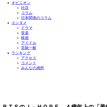
オピニオン
社説
コラム
日本関係のコラム
エンタメ
ドラマ
音楽
映画
アイドル
芸能一般
ランキング
アクセス
コメント
みんなの感想
​ＢＴＳのＪ－ＨＯＰＥ、４歳年上の「