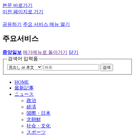
본문 바로가기
이전 페이지로 가기
공유하기
주요 서비스 메뉴 열기
주요서비스
중앙일보
메가메뉴로 돌아가기
닫기
검색어 입력폼
검색
HOME
最新記事
ニュース
政治
経済
国際・日本
北朝鮮
社会・文化
スポーツ