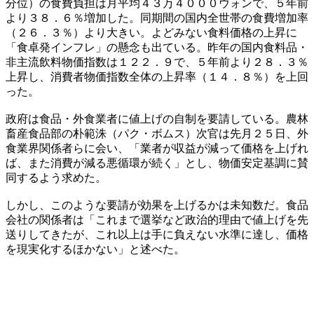
分位）の食費負担は月平均４３万４０００ウォンで、５年前
より３８．６％増加した。同期間の国内全世帯の食費増加率
（２６．３％）より大きい。よどみない食料価格の上昇に
「食卓発インフレ」の懸念も出ている。昨年の国内食料品・
非主流飲料物価指数は１２２．９で、５年前より２８．３％
上昇し、消費者物価指数全体の上昇率（１４．８％）を上回
った。
政府は食品・外食業者に値上げの自制を要請している。農林
畜産食品部の朴範洙（パク・ボムス）次官は先月２５日、外
食業界関係者らに会い、「業者が収益が減って価格を上げれ
ば、また消費が減る悪循環が続く」とし、物価安定基調に賛
同するよう求めた。
しかし、このような要請が効果を上げるかは未知数だ。食品
会社の関係者は「これまで選挙など政治的理由で値上げを先
送りしてきたが、これ以上は手に負えない水準に達し、価格
を現実化するほかない」と述べた。