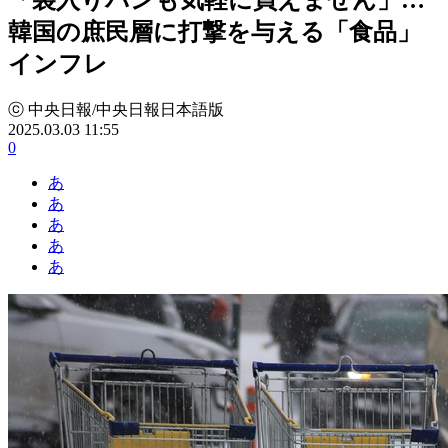
韓国の庶民層に打撃を与える「食品」
インフレ
ⓒ 中央日報/中央日報日本語版
2025.03.03 11:55
0
あ
あ
あ
あ
あ