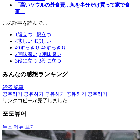
「高いソウルの外食費…魚を半分だけ買って家で食
事」
この記事を読んで…
1
腹立つ
1
腹立つ
4
悲しい
4
悲しい
46
すっきり
46
すっきり
2
興味深い
2
興味深い
3
役に立つ
3
役に立つ
みんなの感想ランキング
経済 記事
공유하기
공유하기
공유하기
공유하기
공유하기
リンクコピーが完了しました。
포토뷰어
뉴스 메뉴 보기