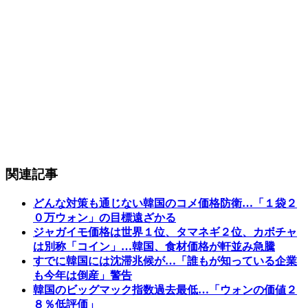
関連記事
どんな対策も通じない韓国のコメ価格防衛…「１袋２
０万ウォン」の目標遠ざかる
ジャガイモ価格は世界１位、タマネギ２位、カボチャ
は別称「コイン」…韓国、食材価格が軒並み急騰
すでに韓国には沈滞兆候が…「誰もが知っている企業
も今年は倒産」警告
韓国のビッグマック指数過去最低…「ウォンの価値２
８％低評価」