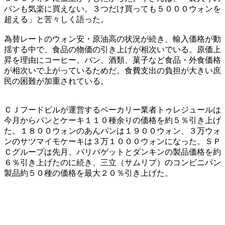
パンも気楽に買えない。３つだけ買っても５０００ウォンを
超える」と苦々しく語った。
為替レートのウォン安・原油高の状況が続き、輸入価格が動
揺する中で、食品の物価の引き上げが相次いでいる。原価上
昇を理由にコーヒー、パン、酒類、菓子など食品・外食価格
が相次いで上がっているためだ。食費支出の負担が大きい庶
民の困難が加重されている。
ＣＪフードビルが運営するベーカリー業者トゥレジュールは
今月からパンとケーキ１１０種余りの価格を約５％引き上げ
た。１８００ウォンのあんパンは１９００ウォン、３万ウォ
ンのサツマイモケーキは３万１０００ウォンになった。ＳＰ
Ｃグループは先月、パリバゲットとダンキンの製品価格を約
６％引き上げたのに続き、三立（サムリプ）のコンビニパン
製品約５０種の価格を最大２０％引き上げた。