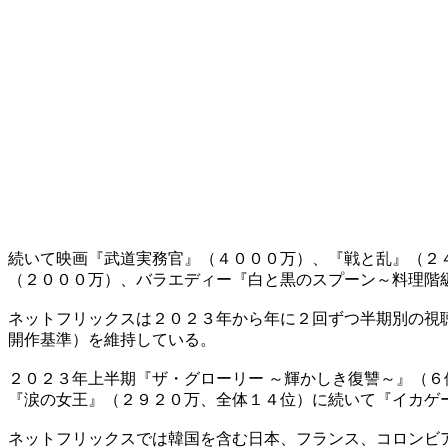
続いて映画『武道実務官』（４０００万）、『戦と乱』（２
（２０００万）、バラエディー『白と黒のスプーン～料理階
ネットフリックスは２０２３年から年に２回ずつ半期別の視
開作基準）を維持している。
２０２３年上半期『ザ・グローリー ～輝かしき復讐～』（６
『涙の女王』（２９２０万、全体１４位）に続いて『イカゲ
ネットフリックスでは韓国を含む日本、フランス、コロンビ