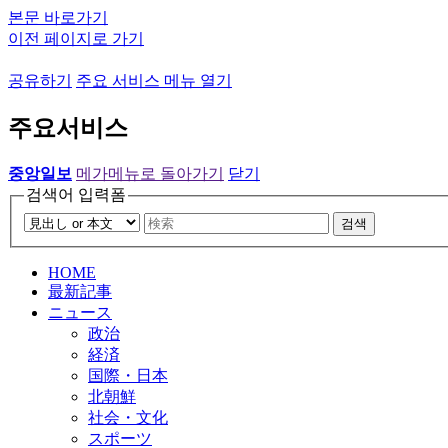
본문 바로가기
이전 페이지로 가기
공유하기
주요 서비스 메뉴 열기
주요서비스
중앙일보
메가메뉴로 돌아가기
닫기
검색어 입력폼
검색
HOME
最新記事
ニュース
政治
経済
国際・日本
北朝鮮
社会・文化
スポーツ