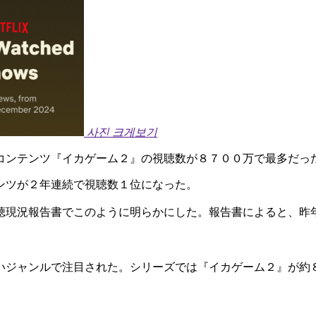
사진 크게보기
コンテンツ『イカゲーム２』の視聴数が８７００万で最多だっ
ンツが２年連続で視聴数１位になった。
聴現況報告書でこのように明らかにした。報告書によると、昨
いジャンルで注目された。シリーズでは『イカゲーム２』が約