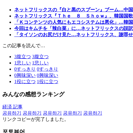
ネットフリックスの『白と黒のスプーン』ブーム…中国
ネットフリックス『Ｔｈｅ ８ Ｓｈｏｗ』、韓国国歌
「Ｋコンテンツの人気にもエコシステムは悪化」…韓国
今回はキムチを「辣白菜」に…ネットフリックスの誤訳
「タイソンのお尻だけ見た…ネットフリックス、謝罪せ
この記事を読んで…
3
腹立つ
3
腹立つ
1
悲しい
1
悲しい
0
すっきり
0
すっきり
0
興味深い
0
興味深い
1
役に立つ
1
役に立つ
みんなの感想ランキング
経済 記事
공유하기
공유하기
공유하기
공유하기
공유하기
リンクコピーが完了しました。
포토뷰어