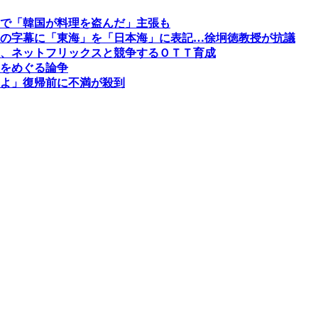
で「韓国が料理を盗んだ」主張も
の字幕に「東海」を「日本海」に表記…徐坰徳教授が抗議
、ネットフリックスと競争するＯＴＴ育成
をめぐる論争
よ」復帰前に不満が殺到