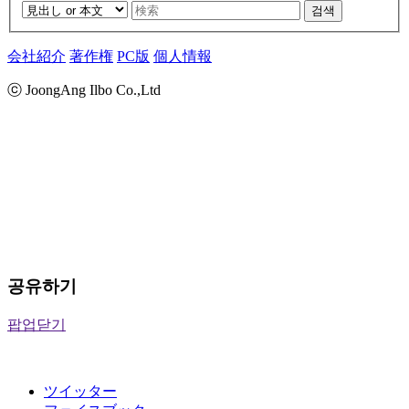
검색
会社紹介
著作権
PC版
個人情報
ⓒ JoongAng Ilbo Co.,Ltd
공유하기
팝업닫기
ツイッター