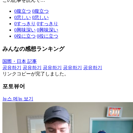
この記事を読んで…
0
腹立つ
0
腹立つ
0
悲しい
0
悲しい
0
すっきり
0
すっきり
0
興味深い
0
興味深い
0
役に立つ
0
役に立つ
みんなの感想ランキング
国際・日本 記事
공유하기
공유하기
공유하기
공유하기
공유하기
リンクコピーが完了しました。
포토뷰어
뉴스 메뉴 보기