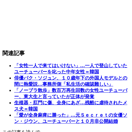
関連記事
「女性一人で来てはいけない」…一人で登山していた
ユーチューバーを叱った中年女性＝韓国
俳優パク・ソジュン、１０歳年下の外国人モデルとの
間に熱愛説…事務所側「私生活の確認難しい」
「ノーブラ散歩」数百万再生回数の女性ユーチューバ
ー、東大生と言っていたが正体が発覚
生殖器・肛門に傷、全身にあざ…残酷に虐待されたメ
ス犬＝韓国
「愛が全身麻痺に勝った」…元Ｓｅｃｒｅｔの女優ソ
ン・ジウン、ユーチューバーと１０月非公開結婚