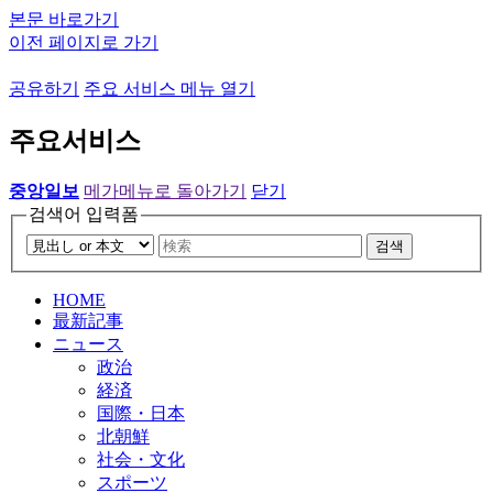
본문 바로가기
이전 페이지로 가기
공유하기
주요 서비스 메뉴 열기
주요서비스
중앙일보
메가메뉴로 돌아가기
닫기
검색어 입력폼
검색
HOME
最新記事
ニュース
政治
経済
国際・日本
北朝鮮
社会・文化
スポーツ