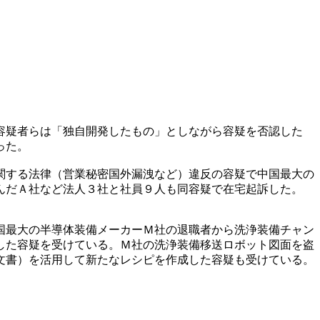
容疑者らは「独自開発したもの」としながら容疑を否認した
った。
関する法律（営業秘密国外漏洩など）違反の容疑で中国最大の
んだＡ社など法人３社と社員９人も同容疑で在宅起訴した。
国最大の半導体装備メーカーＭ社の退職者から洗浄装備チャン
した容疑を受けている。Ｍ社の洗浄装備移送ロボット図面を盗
文書）を活用して新たなレシピを作成した容疑も受けている。