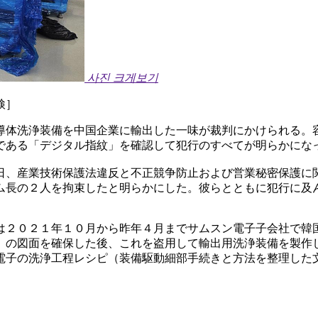
사진 크게보기
検］
導体洗浄装備を中国企業に輸出した一味が裁判にかけられる。
である「デジタル指紋」を確認して犯行のすべてが明らかにな
日、産業技術保護法違反と不正競争防止および営業秘密保護に
ム長の２人を拘束したと明らかにした。彼らとともに犯行に及
は２０２１年１０月から昨年４月までサムスン電子子会社で韓
）の図面を確保した後、これを盗用して輸出用洗浄装備を製作
電子の洗浄工程レシピ（装備駆動細部手続きと方法を整理した