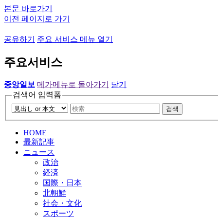
본문 바로가기
이전 페이지로 가기
공유하기
주요 서비스 메뉴 열기
주요서비스
중앙일보
메가메뉴로 돌아가기
닫기
검색어 입력폼
검색
HOME
最新記事
ニュース
政治
経済
国際・日本
北朝鮮
社会・文化
スポーツ