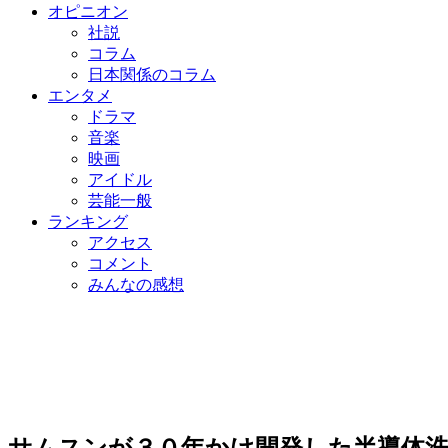
オピニオン
社説
コラム
日本関係のコラム
エンタメ
ドラマ
音楽
映画
アイドル
芸能一般
ランキング
アクセス
コメント
みんなの感想
サムスンが３０年かけ開発した半導体洗