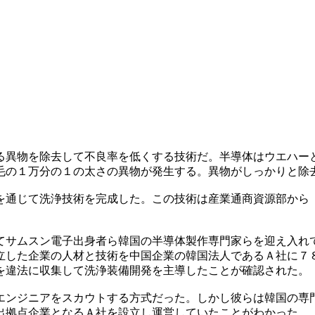
る異物を除去して不良率を低くする技術だ。半導体はウエハー
毛の１万分の１の太さの異物が発生する。異物がしっかりと除
を通じて洗浄技術を完成した。この技術は産業通商資源部から
てサムスン電子出身者ら韓国の半導体製作専門家らを迎え入れ
立した企業の人材と技術を中国企業の韓国法人であるＡ社に７
を違法に収集して洗浄装備開発を主導したことが確認された。
エンジニアをスカウトする方式だった。しかし彼らは韓国の専
出拠点企業となるＡ社を設立し運営していたことがわかった。