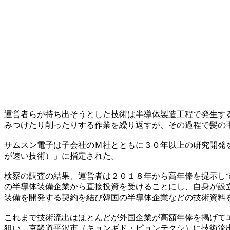
運営者らが持ち出そうとした技術は半導体製造工程で発生す
みつけたり削ったりする作業を繰り返すが、その過程で髪の
サムスン電子は子会社のＭ社とともに３０年以上の研究開発
が速い技術）」に指定された。
検察の調査の結果、運営者は２０１８年から高年俸を提示し
の半導体装備企業から直接投資を受けることにし、自身が設
装備を開発する契約を結び韓国の半導体企業などの技術資料
これまで技術流出はほとんどが外国企業が高額年俸を掲げて
狙い、京畿道平沢市（キョンギド・ピョンテクシ）に技術流