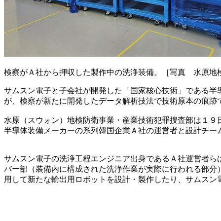
検察がＡ社から押収した製作中の洗浄装備。［写真 水原地
サムスン電子と子会社が開発した「国家核心技術」である半
が、検察が新たに開発したデータ解析技法で技術原本の痕跡
水原（スウォン）地検防衛事業・産業技術犯罪捜査部は１９
半導体装備メーカーの系列韓国企業Ａ社の運営者と設計チー
サムスン電子の洗浄工程エンジニア出身であるＡ社運営者ら
バー部（装備内に構成された洗浄作業が実際に行われる部分
用して新たな輸出用ロボットを設計・製作したり、サムスン