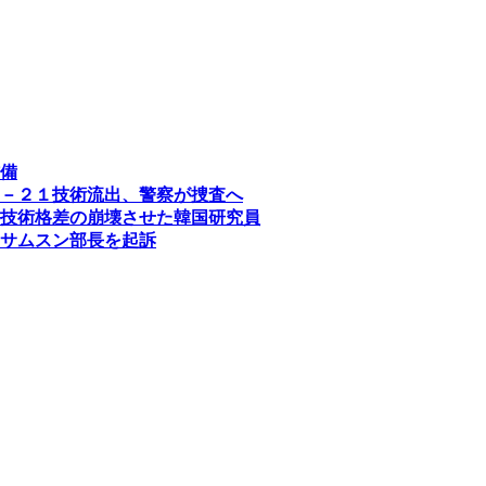
備
－２１技術流出、警察が捜査へ
技術格差の崩壊させた韓国研究員
サムスン部長を起訴