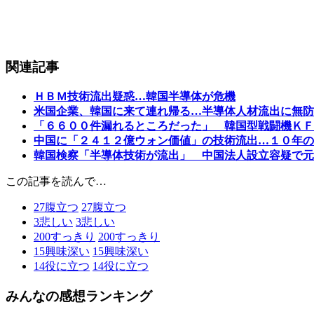
関連記事
ＨＢＭ技術流出疑惑…韓国半導体が危機
米国企業、韓国に来て連れ帰る…半導体人材流出に無防
「６６００件漏れるところだった」 韓国型戦闘機ＫＦ
中国に「２４１２億ウォン価値」の技術流出…１０年の
韓国検察「半導体技術が流出」 中国法人設立容疑で元
この記事を読んで…
27
腹立つ
27
腹立つ
3
悲しい
3
悲しい
200
すっきり
200
すっきり
15
興味深い
15
興味深い
14
役に立つ
14
役に立つ
みんなの感想ランキング