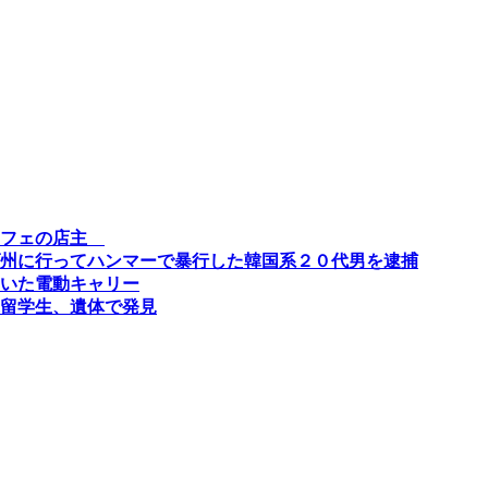
カフェの店主
州に行ってハンマーで暴行した韓国系２０代男を逮捕
いた電動キャリー
留学生、遺体で発見