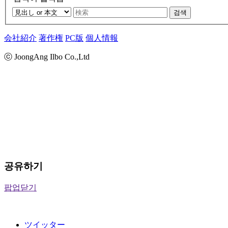
검색
会社紹介
著作権
PC版
個人情報
ⓒ JoongAng Ilbo Co.,Ltd
공유하기
팝업닫기
ツイッター