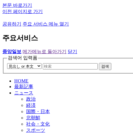
본문 바로가기
이전 페이지로 가기
공유하기
주요 서비스 메뉴 열기
주요서비스
중앙일보
메가메뉴로 돌아가기
닫기
검색어 입력폼
검색
HOME
最新記事
ニュース
政治
経済
国際・日本
北朝鮮
社会・文化
スポーツ