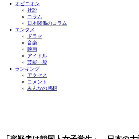
オピニオン
社説
コラム
日本関係のコラム
エンタメ
ドラマ
音楽
映画
アイドル
芸能一般
ランキング
アクセス
コメント
みんなの感想
「容疑者は韓国人女子学生」…日本の大