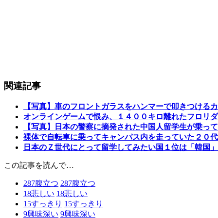
関連記事
【写真】車のフロントガラスをハンマーで叩きつける
オンラインゲームで恨み、１４００キロ離れたフロリダ
【写真】日本の警察に摘発された中国人留学生が乗って
裸体で自転車に乗ってキャンパス内を走っていた２０代
日本のＺ世代にとって留学してみたい国１位は「韓国」
この記事を読んで…
287
腹立つ
287
腹立つ
18
悲しい
18
悲しい
15
すっきり
15
すっきり
9
興味深い
9
興味深い