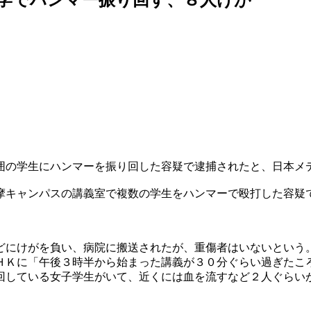
囲の学生にハンマーを振り回した容疑で逮捕されたと、日本メ
摩キャンパスの講義室で複数の学生をハンマーで殴打した容疑
どにけがを負い、病院に搬送されたが、重傷者はいないという
ＨＫに「午後３時半から始まった講義が３０分ぐらい過ぎたこ
回している女子学生がいて、近くには血を流すなど２人ぐらい