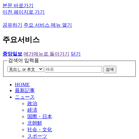
본문 바로가기
이전 페이지로 가기
공유하기
주요 서비스 메뉴 열기
주요서비스
중앙일보
메가메뉴로 돌아가기
닫기
검색어 입력폼
검색
HOME
最新記事
ニュース
政治
経済
国際・日本
北朝鮮
社会・文化
スポーツ