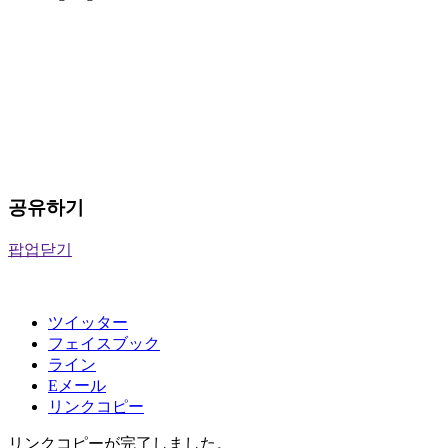
공유하기
팝업닫기
ツイッター
フェイスブック
ライン
Eメール
リンクコピー
リンクコピーが完了しました。