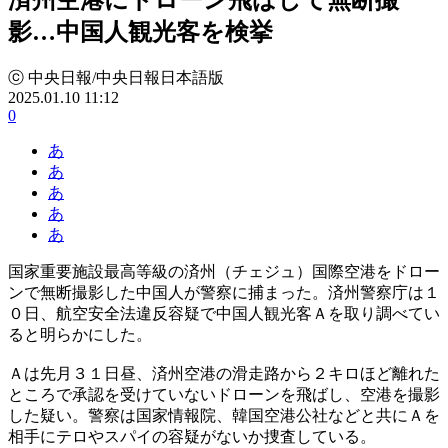
影…中国人観光客を検挙
ⓒ 中央日報/中央日報日本語版
2025.01.10 11:12
0
あ
あ
あ
あ
あ
国家重要施設最高等級の済州（チェジュ）国際空港をドロー
ンで無断撮影した中国人が警察に捕まった。済州警察庁は１
０日、航空安全法違反容疑で中国人観光客Ａを取り調べてい
ると明らかにした。
Ａは先月３１日昼、済州空港の滑走路から２キロほど離れた
ところで承認を受けていないドローンを飛ばし、空港を撮影
した疑い。警察は国家情報院、韓国空港公社などと共にＡを
相手にテロやスパイの容疑がないか捜査している。