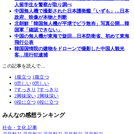
人留学生を警察が取り調べ
中国無人機で撮影された日本護衛艦「いずも」…日本
政府、映像が本物と判断
北朝鮮「韓国無人機が平壌でビラ散布」写真公開…韓
国軍「確認できない」
中国の無人機が東海で旋回…日本防衛省、初めて東海
飛行公表
韓国国情院の建物をドローンで撮影した中国人観光
客…現行犯逮捕
この記事を読んで…
1
腹立つ
1
腹立つ
0
悲しい
0
悲しい
7
すっきり
7
すっきり
2
興味深い
2
興味深い
0
役に立つ
0
役に立つ
みんなの感想ランキング
社会・文化 記事
공유하기
공유하기
공유하기
공유하기
공유하기