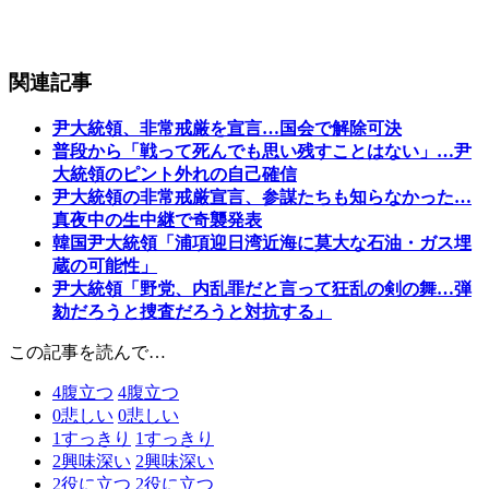
関連記事
尹大統領、非常戒厳を宣言…国会で解除可決
普段から「戦って死んでも思い残すことはない」…尹
大統領のピント外れの自己確信
尹大統領の非常戒厳宣言、参謀たちも知らなかった…
真夜中の生中継で奇襲発表
韓国尹大統領「浦項迎日湾近海に莫大な石油・ガス埋
蔵の可能性」
尹大統領「野党、内乱罪だと言って狂乱の剣の舞…弾
劾だろうと捜査だろうと対抗する」
この記事を読んで…
4
腹立つ
4
腹立つ
0
悲しい
0
悲しい
1
すっきり
1
すっきり
2
興味深い
2
興味深い
2
役に立つ
2
役に立つ