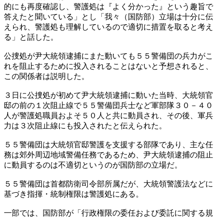
的にも再度確認し、警護処は『よく分かった』という趣旨で
答えたと聞いている」とし「我々（国防部）立場は十分に伝
えられ、警護処も理解しているので適切に措置を取ると考え
る」と話した。
公捜処が尹大統領逮捕にまた動いても５５警備団の兵力がこ
れを阻止するために投入されることはないと予想されると、
この関係者は説明した。
３日に公捜処が初めて尹大統領逮捕に動いた当時、大統領官
邸の前の１次阻止線で５５警備団兵士など軍部隊３０－４０
人が警護処職員およそ５０人と共に動員され、その後、軍兵
力は３次阻止線にも投入されたと伝えられた。
５５警備団は大統領官邸警護を支援する部隊であり、主な任
務は郊外周辺地域警備任務であるため、尹大統領逮捕の阻止
に動員するのは不適切というのが国防部の立場だ。
５５警備団は首都防衛司令部所属だが、大統領警護法などに
基づき指揮・統制権限は警護処にある。
一部では、国防部が「行政権限の委任および委託に関する規