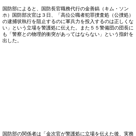
国防部によると、国防長官職務代行の金善鎬（キム・ソン
ホ）国防部次官は３日、「高位公職者犯罪捜査処（公捜処）
の逮捕状執行を阻止するのに軍兵力を投入するのは正しくな
い」という立場を警護処に伝えた。また５５警備団の団長に
も「警察との物理的衝突があってはならない」という指針を
出した。
国防部の関係者は「金次官が警護処に立場を伝えた後、実務