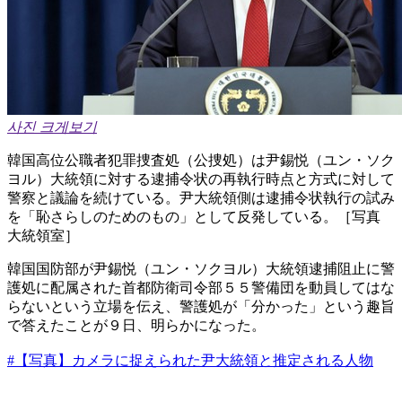
사진 크게보기
韓国高位公職者犯罪捜査処（公捜処）は尹錫悦（ユン・ソク
ヨル）大統領に対する逮捕令状の再執行時点と方式に対して
警察と議論を続けている。尹大統領側は逮捕令状執行の試み
を「恥さらしのためのもの」として反発している。［写真
大統領室］
韓国国防部が尹錫悦（ユン・ソクヨル）大統領逮捕阻止に警
護処に配属された首都防衛司令部５５警備団を動員してはな
らないという立場を伝え、警護処が「分かった」という趣旨
で答えたことが９日、明らかになった。
#【写真】カメラに捉えられた尹大統領と推定される人物