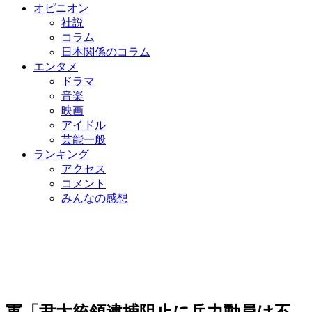
オピニオン
社説
コラム
日本関係のコラム
エンタメ
ドラマ
音楽
映画
アイドル
芸能一般
ランキング
アクセス
コメント
みんなの感想
軍「尹大統領逮捕阻止に兵力動員は不