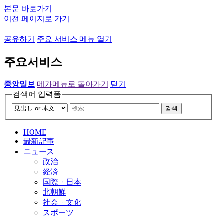
본문 바로가기
이전 페이지로 가기
공유하기
주요 서비스 메뉴 열기
주요서비스
중앙일보
메가메뉴로 돌아가기
닫기
검색어 입력폼
검색
HOME
最新記事
ニュース
政治
経済
国際・日本
北朝鮮
社会・文化
スポーツ