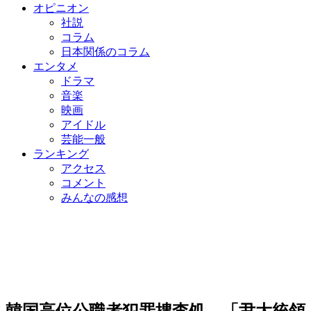
オピニオン
社説
コラム
日本関係のコラム
エンタメ
ドラマ
音楽
映画
アイドル
芸能一般
ランキング
アクセス
コメント
みんなの感想
韓国高位公職者犯罪捜査処、「尹大統領