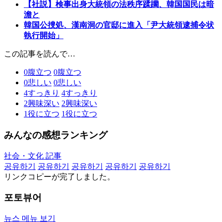
【社説】検事出身大統領の法秩序蹂躪、韓国国民は暗
澹と
韓国公捜処、漢南洞の官邸に進入「尹大統領逮捕令状
執行開始」
この記事を読んで…
0
腹立つ
0
腹立つ
0
悲しい
0
悲しい
4
すっきり
4
すっきり
2
興味深い
2
興味深い
1
役に立つ
1
役に立つ
みんなの感想ランキング
社会・文化 記事
공유하기
공유하기
공유하기
공유하기
공유하기
リンクコピーが完了しました。
포토뷰어
뉴스 메뉴 보기