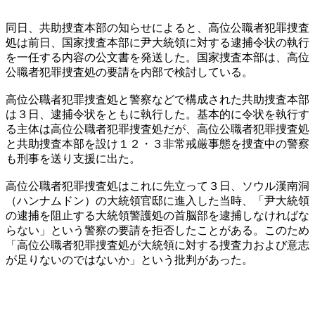
同日、共助捜査本部の知らせによると、高位公職者犯罪捜査
処は前日、国家捜査本部に尹大統領に対する逮捕令状の執行
を一任する内容の公文書を発送した。国家捜査本部は、高位
公職者犯罪捜査処の要請を内部で検討している。
高位公職者犯罪捜査処と警察などで構成された共助捜査本部
は３日、逮捕令状をともに執行した。基本的に令状を執行す
る主体は高位公職者犯罪捜査処だが、高位公職者犯罪捜査処
と共助捜査本部を設け１２・３非常戒厳事態を捜査中の警察
も刑事を送り支援に出た。
高位公職者犯罪捜査処はこれに先立って３日、ソウル漢南洞
（ハンナムドン）の大統領官邸に進入した当時、「尹大統領
の逮捕を阻止する大統領警護処の首脳部を逮捕しなければな
らない」という警察の要請を拒否したことがある。このため
「高位公職者犯罪捜査処が大統領に対する捜査力および意志
が足りないのではないか」という批判があった。