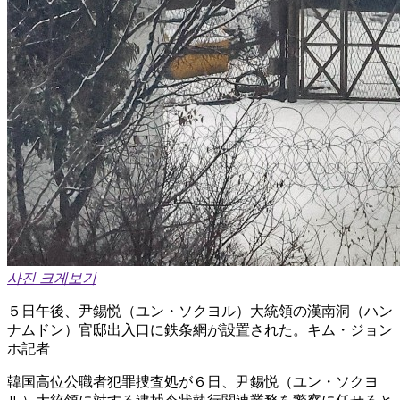
사진 크게보기
５日午後、尹錫悦（ユン・ソクヨル）大統領の漢南洞（ハン
ナムドン）官邸出入口に鉄条網が設置された。キム・ジョン
ホ記者
韓国高位公職者犯罪捜査処が６日、尹錫悦（ユン・ソクヨ