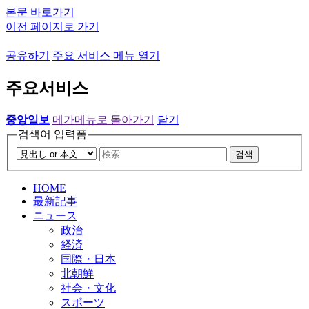
본문 바로가기
이전 페이지로 가기
공유하기
주요 서비스 메뉴 열기
주요서비스
중앙일보
메가메뉴로 돌아가기
닫기
검색어 입력폼
검색
HOME
最新記事
ニュース
政治
経済
国際・日本
北朝鮮
社会・文化
スポーツ