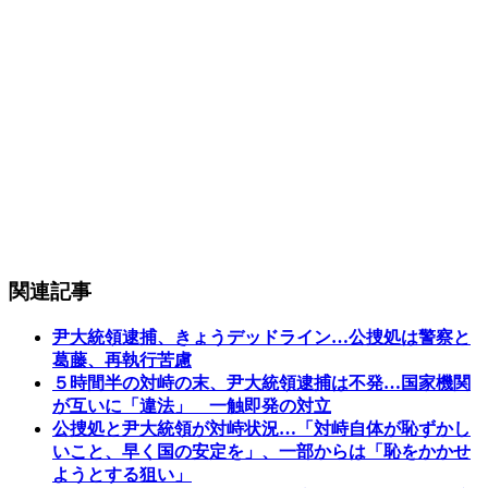
関連記事
尹大統領逮捕、きょうデッドライン…公捜処は警察と
葛藤、再執行苦慮
５時間半の対峙の末、尹大統領逮捕は不発…国家機関
が互いに「違法」 一触即発の対立
公捜処と尹大統領が対峙状況…「対峙自体が恥ずかし
いこと、早く国の安定を」、一部からは「恥をかかせ
ようとする狙い」