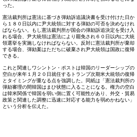
った。
憲法裁判所は憲法に基づき弾劾訴追議決書を受け付けた日か
ら１８０日以内に尹大統領に対する弾劾の可否を決めなけれ
ばならない。もし憲法裁判所が国会の弾劾訴追決定を受け入
れる場合、尹大統領は憲法により罷免され６０日以内に大統
領選挙を実施しなければならない。反対に憲法裁判所が棄却
する場合、弾劾案はただちに破棄され尹大統領は国政に復帰
できる。
これと関連しワシントン・ポストは韓国のリーダーシップの
空白が来年１月２０日就任するトランプ次期米大統領の復帰
とタイミングが重なる点を強調した。同紙は「憲法裁判所の
弾劾審理の間韓国はまひ状態に入ることになる。権力の空白
は韓米関係で韓国を弱い側に置く可能性があり、外交・貿易
政策と関連した調整に迅速に対応する能力を弱めかねない」
という分析を伝えた。