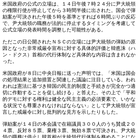
米国政府の公式の立場は、１４日午後７時２４分に尹大統領
の権限行使が停止してから３時間半後に出された。国会で弾
劾案が可決された午後５時を基準とすれば６時間ぶりの反応
で、尹大統領の職務が法的に停止するタイミングを考慮して
公式立場の発表時間を調整した可能性がある。
ただこの日公開されたＮＳＣの立場には尹大統領の弾劾の原
因となった非常戒厳令宣布に対する具体的評価と韓悳洙（ハ
ン・ドクス）首相の代行体制など具体的な内容は含まれなか
った。
米国政府が８日に中央日報に送った声明では、「米国は国会
の処理結果と追加措置と関連した議論に注目している。われ
われは憲法に基づき韓国の民主的制度と手続きが完全かつ適
切に作動することを促し続ける」と答えた。その上で「平和
的デモに対する権利は健全な民主主義の必須要素で、いかな
る状況でも尊重されなければならない」として尹大統領が宣
言した戒厳令に対し批判的な見方を示したりもした。
弾劾案が１４日の本会議で在籍議員３００人のうち賛成２０
４票、反対８５票、棄権３票、無効８票で可決され、尹大統
領の職務は停止し韓首相が大統領代行体制を務めることにな