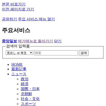
본문 바로가기
이전 페이지로 가기
공유하기
주요 서비스 메뉴 열기
주요서비스
중앙일보
메가메뉴로 돌아가기
닫기
검색어 입력폼
검색
HOME
最新記事
ニュース
政治
経済
国際・日本
北朝鮮
社会・文化
スポーツ