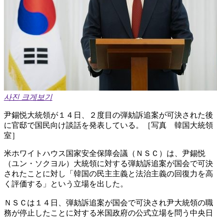
사진 크게보기
尹錫悦大統領が１４日、２度目の弾劾訴追案が可決された後
に官邸で国民向け談話を発表している。［写真 韓国大統領
室］
米ホワイトハウス国家安全保障会議（ＮＳＣ）は、尹錫悦
（ユン・ソクヨル）大統領に対する弾劾訴追案が国会で可決
されたことに対し「韓国の民主主義と法治主義の回復力を高
く評価する」という立場を出した。
ＮＳＣは１４日、弾劾訴追案が国会で可決され尹大統領の職
務が停止したことに対する米国政府の公式立場を問う中央日