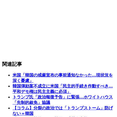
関連記事
米国「韓国の戒厳宣布の事前通知なかった…現状況を
深く憂慮」
韓国弾劾案不成立に米国「民主的手続き作動すべき…
平和デモ権は民主主義に必須」
トランプ氏「政治報復予告」に緊張…ホワイトハウス
「先制的赦免」協議
【コラム】分裂の政治では「トランプストーム」防げ
ない＝韓国