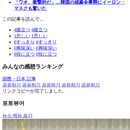
「ワオ、衝撃的だ」…韓国の戒厳令事態にイーロン・
マスクも驚いた
この記事を読んで…
4
腹立つ
4
腹立つ
1
悲しい
1
悲しい
0
すっきり
0
すっきり
0
興味深い
0
興味深い
0
役に立つ
0
役に立つ
みんなの感想ランキング
国際・日本 記事
공유하기
공유하기
공유하기
공유하기
공유하기
リンクコピーが完了しました。
포토뷰어
뉴스 메뉴 보기