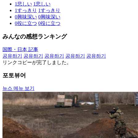
1
悲しい
1
悲しい
1
すっきり
1
すっきり
0
興味深い
0
興味深い
0
役に立つ
0
役に立つ
みんなの感想ランキング
国際・日本 記事
공유하기
공유하기
공유하기
공유하기
공유하기
リンクコピーが完了しました。
포토뷰어
뉴스 메뉴 보기