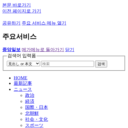
본문 바로가기
이전 페이지로 가기
공유하기
주요 서비스 메뉴 열기
주요서비스
중앙일보
메가메뉴로 돌아가기
닫기
검색어 입력폼
검색
HOME
最新記事
ニュース
政治
経済
国際・日本
北朝鮮
社会・文化
スポーツ