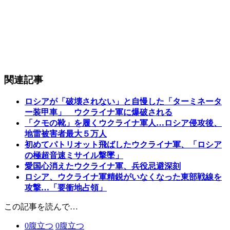
関連記事
ロシアが「破壊されない」と自慢した「ターミネータ
ー装甲車」 ウクライナ軍に爆破される
「クモの靴」を履くウクライナ軍人…ロシア侵攻後、
地雷被害者最大５万人
初めてパトリオット飛ばしたウクライナ軍、「ロシア
の極超音速ミサイル撃墜」
愛国心消えたウクライナ軍、兵役忌避深刻
ロシア、ウクライナ軍精鋭がいなくなった東部戦線を
攻撃…「要衝地占領」
この記事を読んで…
0
腹立つ
0
腹立つ