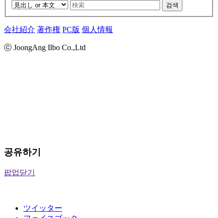
검색
会社紹介
著作権
PC版
個人情報
ⓒ JoongAng Ilbo Co.,Ltd
공유하기
팝업닫기
ツイッター