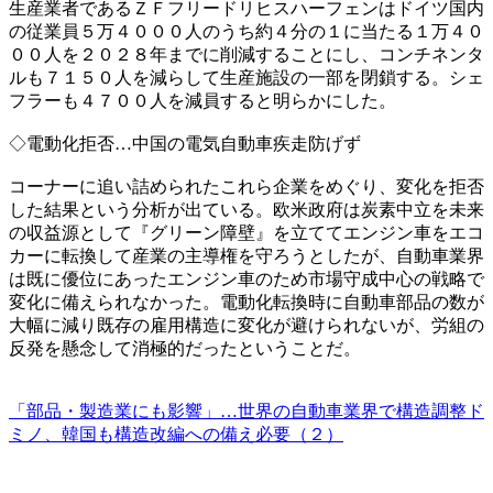
生産業者であるＺＦフリードリヒスハーフェンはドイツ国内
の従業員５万４０００人のうち約４分の１に当たる１万４０
００人を２０２８年までに削減することにし、コンチネンタ
ルも７１５０人を減らして生産施設の一部を閉鎖する。シェ
フラーも４７００人を減員すると明らかにした。
◇電動化拒否…中国の電気自動車疾走防げず
コーナーに追い詰められたこれら企業をめぐり、変化を拒否
した結果という分析が出ている。欧米政府は炭素中立を未来
の収益源として『グリーン障壁』を立ててエンジン車をエコ
カーに転換して産業の主導権を守ろうとしたが、自動車業界
は既に優位にあったエンジン車のため市場守成中心の戦略で
変化に備えられなかった。電動化転換時に自動車部品の数が
大幅に減り既存の雇用構造に変化が避けられないが、労組の
反発を懸念して消極的だったということだ。
「部品・製造業にも影響」…世界の自動車業界で構造調整ド
ミノ、韓国も構造改編への備え必要（２）