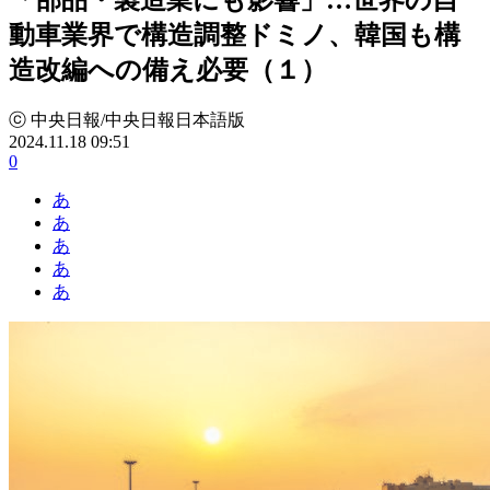
動車業界で構造調整ドミノ、韓国も構
造改編への備え必要（１）
ⓒ 中央日報/中央日報日本語版
2024.11.18 09:51
0
あ
あ
あ
あ
あ