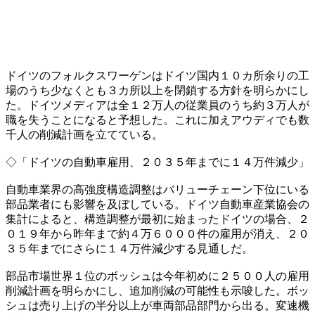
ドイツのフォルクスワーゲンはドイツ国内１０カ所余りの工
場のうち少なくとも３カ所以上を閉鎖する方針を明らかにし
た。ドイツメディアは全１２万人の従業員のうち約３万人が
職を失うことになると予想した。これに加えアウディでも数
千人の削減計画を立てている。
◇「ドイツの自動車雇用、２０３５年までに１４万件減少」
自動車業界の高強度構造調整はバリューチェーン下位にいる
部品業者にも影響を及ぼしている。ドイツ自動車産業協会の
集計によると、構造調整が最初に始まったドイツの場合、２
０１９年から昨年まで約４万６０００件の雇用が消え、２０
３５年までにさらに１４万件減少する見通しだ。
部品市場世界１位のボッシュは今年初めに２５００人の雇用
削減計画を明らかにし、追加削減の可能性も示唆した。ボッ
シュは売り上げの半分以上が車両部品部門から出る。変速機