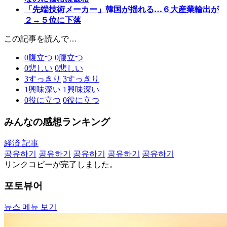
「先端技術メーカー」韓国が揺れる…６大産業輸出が
２→５位に下落
この記事を読んで…
0
腹立つ
0
腹立つ
0
悲しい
0
悲しい
3
すっきり
3
すっきり
1
興味深い
1
興味深い
0
役に立つ
0
役に立つ
みんなの感想ランキング
経済 記事
공유하기
공유하기
공유하기
공유하기
공유하기
リンクコピーが完了しました。
포토뷰어
뉴스 메뉴 보기