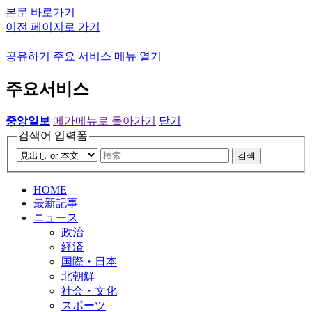
본문 바로가기
이전 페이지로 가기
공유하기
주요 서비스 메뉴 열기
주요서비스
중앙일보
메가메뉴로 돌아가기
닫기
검색어 입력폼
검색
HOME
最新記事
ニュース
政治
経済
国際・日本
北朝鮮
社会・文化
スポーツ