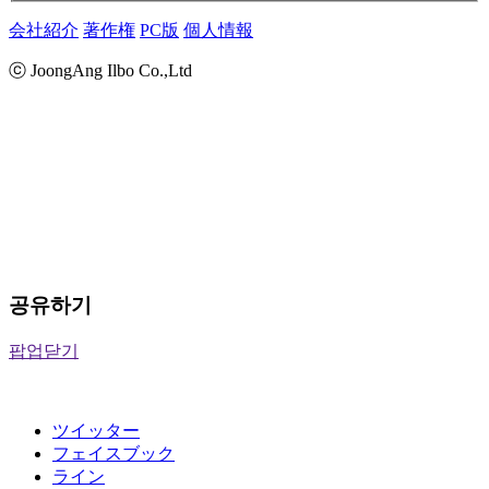
会社紹介
著作権
PC版
個人情報
ⓒ JoongAng Ilbo Co.,Ltd
공유하기
팝업닫기
ツイッター
フェイスブック
ライン