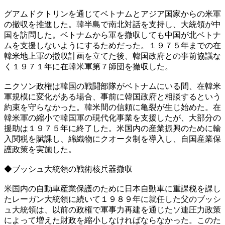
グアムドクトリンを通じてベトナムとアジア国家からの米軍
の撤収を推進した。韓半島で南北対話を支持し、大統領が中
国を訪問した。ベトナムから軍を撤収しても中国が北ベトナ
ムを支援しないようにするためだった。１９７５年までの在
韓米地上軍の撤収計画を立てた後、韓国政府との事前協議な
く１９７１年に在韓米軍第７師団を撤収した。
ニクソン政権は韓国の戦闘部隊がベトナムにいる間、在韓米
軍規模に変化がある場合、事前に韓国政府と相談するという
約束を守らなかった。韓米間の信頼に亀裂が生じ始めた。在
韓米軍の縮小で韓国軍の現代化事業を支援したが、大部分の
援助は１９７５年に終了した。米国内の産業振興のために輸
入関税を賦課し、綿織物にクオータ制を導入し、自国産業保
護政策を実施した。
◆ブッシュ大統領の戦術核兵器撤収
米国内の自動車産業保護のために日本自動車に重課税を課し
たレーガン大統領に続いて１９８９年に就任した父のブッシ
ュ大統領は、以前の政権で軍事力再建を通じたソ連圧力政策
によって増えた財政を縮小しなければならなかった。このた