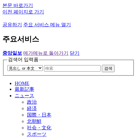
본문 바로가기
이전 페이지로 가기
공유하기
주요 서비스 메뉴 열기
주요서비스
중앙일보
메가메뉴로 돌아가기
닫기
검색어 입력폼
검색
HOME
最新記事
ニュース
政治
経済
国際・日本
北朝鮮
社会・文化
スポーツ