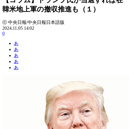
韓米地上軍の撤収推進も（１）
ⓒ 中央日報/中央日報日本語版
2024.11.05 14:02
0
あ
あ
あ
あ
あ