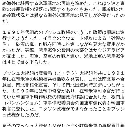
め海外に駐留する米軍基地の再編を進めた。これはソ連と東
欧の共産政権の没落に起因するものでもあった。脱冷戦のた
め冷戦状況とは異なる海外米軍基地の見直しが必要だったの
だ。
１９９０年代初めのブッシュ政権のこうした政策は順調に進
行するようだった。イラクのクウェート侵攻による「砂漠の
盾」「砂漠の嵐」作戦を同時に推進しながら莫大な費用がか
かったが、実際、湾岸戦争の費用の大部分はサウジアラビア
が支出した。海軍、空軍の作戦と違い、米地上軍の湾岸戦争
は４日で幕を下ろした。
ブッシュ大統領は盧泰愚（ノ・テウ）大統領と共に１９９１
年に在韓米軍の戦術核兵器撤収を発表し、これは南北基本合
意書、南北非核化宣言、そして南北国連同時加盟につながっ
た。１９９２年には韓中修交があり、在韓米軍司令官が持っ
ていた韓国軍平時作戦権の韓国政府移譲に合意した。板門店
（パンムンジョム）軍事停戦委員会の国連軍側代表も韓国軍
将官に交代した。ニクソン政権ができなかったことをブッシ
ュ政権がしたのだ。
息子のブッシュ大統領も父がした海外駐留米軍の再配置計画