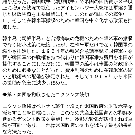
縮小だった。韓国戦争（朝鮮戦争）で米国の国防費が３倍以
上に増えた状況で就任したアイゼンハワー大統領は軍縮を通
じた財政均衡を主要目標にした。このため韓国での戦争中
止、そして在韓米軍撤収のために韓国を中立化する政策も推
進した。
韓半島（朝鮮半島）と台湾海峡の危機のため在韓米軍の撤収
でなく縮小政策に転換したが、在韓米軍だけでなく韓国軍の
縮小も推進した。１９５４年の韓米合意議事録で国連軍司令
官が韓国軍の作戦権を持つ代わりに韓国軍維持費用を米国が
提供することにしただけに、韓国軍の縮小は米国の財政縮小
のために必要なことだった。費用削減のために在韓米軍の縮
小と戦術核の配備が決定された。そして１９５８年から米国
の援助が急激に減少し始めた。
◆第７師団を撤収させたニクソン大統領
ニクソン政権はベトナム戦争で増えた米国政府の財政赤字を
減らすことを目標にした。このため共産主義国家との和解を
進めるデタント政策を実施した。冷戦の緊張が緩和すれば軍
縮が可能であり、これは米国政府の支出を減らす最も効果的
な方法だった。