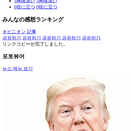
3
興味深い
3
興味深い
0
役に立つ
0
役に立つ
みんなの感想ランキング
オピニオン 記事
공유하기
공유하기
공유하기
공유하기
공유하기
リンクコピーが完了しました。
포토뷰어
뉴스 메뉴 보기