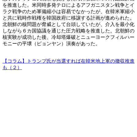
を推進した。米同時多発テロによるアフガニスタン戦争とイ
ラク戦争のため軍備縮小は容易でなかったが、在韓米軍縮小
と共に戦時作戦権を韓国政府に移譲する計画が進められた。
北朝鮮の核問題が脅威として台頭していたが、介入を最小化
しながら６カ国協議を通じた圧力戦略を推進した。北朝鮮の
核実験が成功した後、冷却塔爆破とニューヨークフィルハー
モニーの平壌（ピョンヤン）演奏があった。
【コラム】トランプ氏が当選すれば在韓米地上軍の撤収推進
も（２）