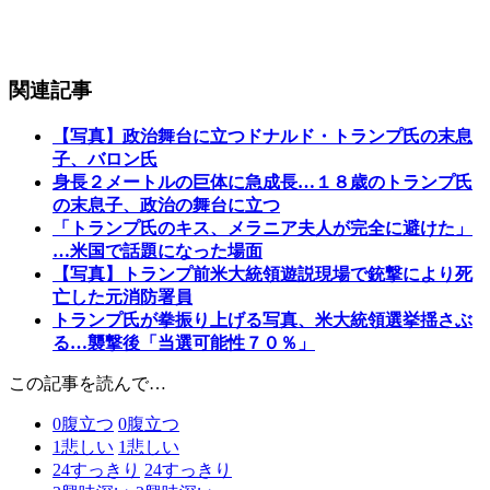
関連記事
【写真】政治舞台に立つドナルド・トランプ氏の末息
子、バロン氏
身長２メートルの巨体に急成長…１８歳のトランプ氏
の末息子、政治の舞台に立つ
「トランプ氏のキス、メラニア夫人が完全に避けた」
…米国で話題になった場面
【写真】トランプ前米大統領遊説現場で銃撃により死
亡した元消防署員
トランプ氏が拳振り上げる写真、米大統領選挙揺さぶ
る…襲撃後「当選可能性７０％」
この記事を読んで…
0
腹立つ
0
腹立つ
1
悲しい
1
悲しい
24
すっきり
24
すっきり