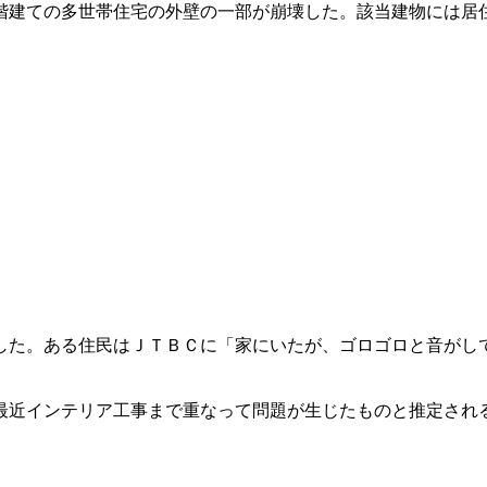
２階建ての多世帯住宅の外壁の一部が崩壊した。該当建物には居
出した。ある住民はＪＴＢＣに「家にいたが、ゴロゴロと音がし
、最近インテリア工事まで重なって問題が生じたものと推定され