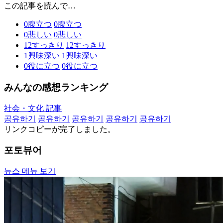
この記事を読んで…
0
腹立つ
0
腹立つ
0
悲しい
0
悲しい
12
すっきり
12
すっきり
1
興味深い
1
興味深い
0
役に立つ
0
役に立つ
みんなの感想ランキング
社会・文化 記事
공유하기
공유하기
공유하기
공유하기
공유하기
リンクコピーが完了しました。
포토뷰어
뉴스 메뉴 보기