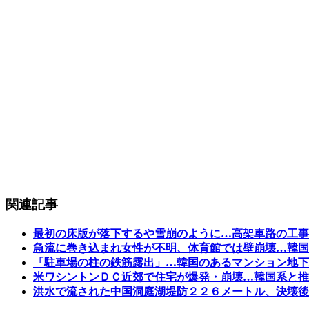
関連記事
最初の床版が落下するや雪崩のように…高架車路の工事
急流に巻き込まれ女性が不明、体育館では壁崩壊…韓国
「駐車場の柱の鉄筋露出」…韓国のあるマンション地下
米ワシントンＤＣ近郊で住宅が爆発・崩壊…韓国系と推
洪水で流された中国洞庭湖堤防２２６メートル、決壊後