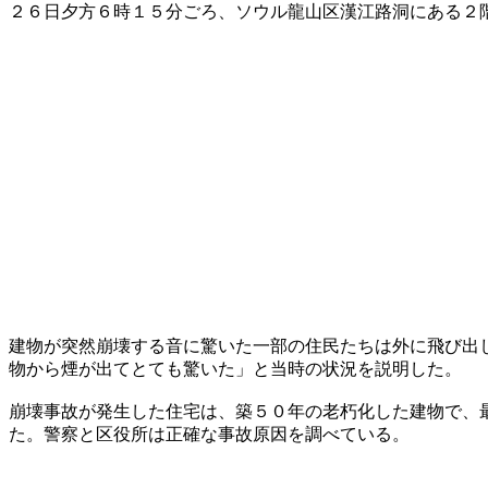
​２６日夕方６時１５分ごろ、ソウル龍山区漢江路洞にある
​建物が突然崩壊する音に驚いた一部の住民たちは外に飛び
物から煙が出てとても驚いた」と当時の状況を説明した。
​崩壊事故が発生した住宅は、築５０年の老朽化した建物で
た。警察と区役所は正確な事故原因を調べている。