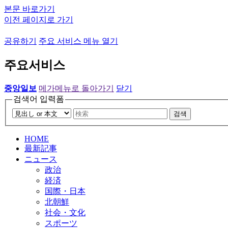
본문 바로가기
이전 페이지로 가기
공유하기
주요 서비스 메뉴 열기
주요서비스
중앙일보
메가메뉴로 돌아가기
닫기
검색어 입력폼
검색
HOME
最新記事
ニュース
政治
経済
国際・日本
北朝鮮
社会・文化
スポーツ