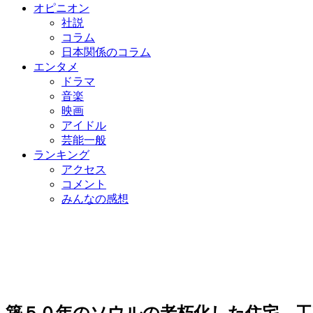
オピニオン
社説
コラム
日本関係のコラム
エンタメ
ドラマ
音楽
映画
アイドル
芸能一般
ランキング
アクセス
コメント
みんなの感想
築５０年のソウルの老朽化した住宅、工