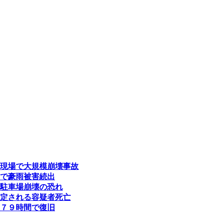
現場で大規模崩壊事故
で豪雨被害続出
駐車場崩壊の恐れ
定される容疑者死亡
７９時間で復旧