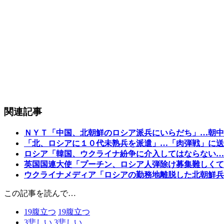
関連記事
ＮＹＴ「中国、北朝鮮のロシア派兵にいらだち」…朝中
「北、ロシアに１０代未熟兵を派遣」…「肉弾戦」に送
ロシア「韓国、ウクライナ紛争に介入してはならない…
英国国連大使「プーチン、ロシア人弾除け募集難しくて
ウクライナメディア「ロシアの勤務地離脱した北朝鮮兵
この記事を読んで…
19
腹立つ
19
腹立つ
3
悲しい
3
悲しい