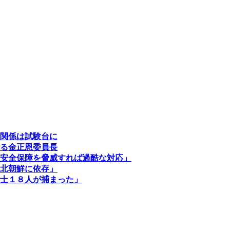
関係は試験台に
る金正恩委員長
安全保障を脅威すれば過酷な対応」
北朝鮮に依存」
士１８人が捕まった」