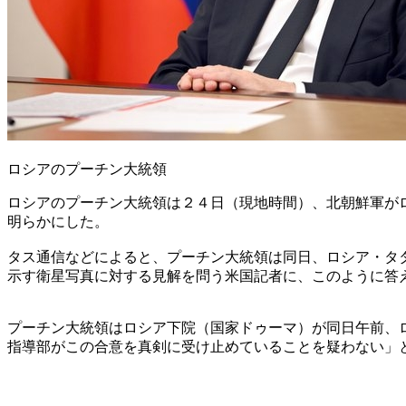
ロシアのプーチン大統領
ロシアのプーチン大統領は２４日（現地時間）、北朝鮮軍が
明らかにした。
タス通信などによると、プーチン大統領は同日、ロシア・タ
示す衛星写真に対する見解を問う米国記者に、このように答
プーチン大統領はロシア下院（国家ドゥーマ）が同日午前、
指導部がこの合意を真剣に受け止めていることを疑わない」