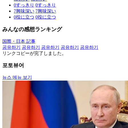
0
すっきり
0
すっきり
7
興味深い
7
興味深い
0
役に立つ
0
役に立つ
みんなの感想ランキング
国際・日本 記事
공유하기
공유하기
공유하기
공유하기
공유하기
リンクコピーが完了しました。
포토뷰어
뉴스 메뉴 보기