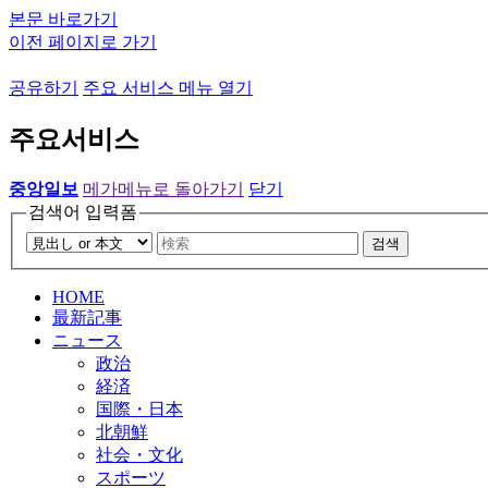
본문 바로가기
이전 페이지로 가기
공유하기
주요 서비스 메뉴 열기
주요서비스
중앙일보
메가메뉴로 돌아가기
닫기
검색어 입력폼
검색
HOME
最新記事
ニュース
政治
経済
国際・日本
北朝鮮
社会・文化
スポーツ