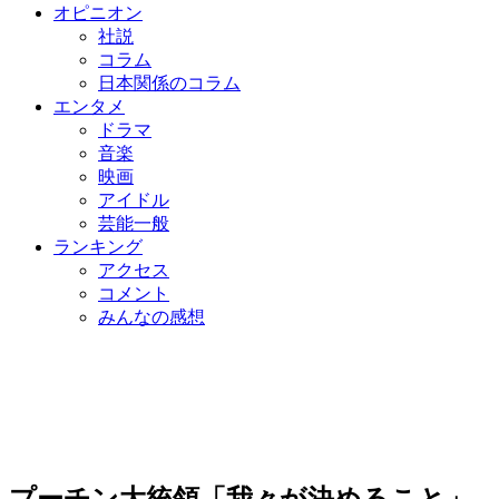
オピニオン
社説
コラム
日本関係のコラム
エンタメ
ドラマ
音楽
映画
アイドル
芸能一般
ランキング
アクセス
コメント
みんなの感想
プーチン大統領「我々が決めること」…