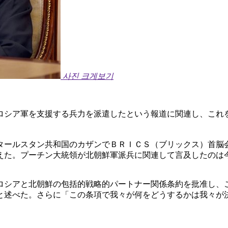
사진 크게보기
ロシア軍を支援する兵力を派遣したという報道に関連し、これ
タールスタン共和国のカザンでＢＲＩＣＳ（ブリックス）首脳
えた。プーチン大統領が北朝鮮軍派兵に関連して言及したのは
ロシアと北朝鮮の包括的戦略的パートナー関係条約を批准し、
と述べた。さらに「この条項で我々が何をどうするかは我々が