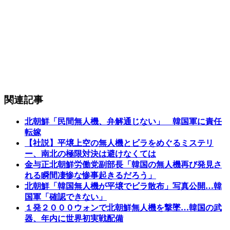
関連記事
北朝鮮「民間無人機、弁解通じない」 韓国軍に責任
転嫁
【社説】平壌上空の無人機とビラをめぐるミステリ
ー、南北の極限対決は避けなくては
金与正北朝鮮労働党副部長「韓国の無人機再び発見さ
れる瞬間凄惨な惨事起きるだろう」
北朝鮮「韓国無人機が平壌でビラ散布」写真公開…韓
国軍「確認できない」
１発２０００ウォンで北朝鮮無人機を撃墜…韓国の武
器、年内に世界初実戦配備