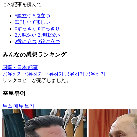
この記事を読んで…
5
腹立つ
5
腹立つ
0
悲しい
0
悲しい
0
すっきり
0
すっきり
2
興味深い
2
興味深い
2
役に立つ
2
役に立つ
みんなの感想ランキング
国際・日本 記事
공유하기
공유하기
공유하기
공유하기
공유하기
リンクコピーが完了しました。
포토뷰어
뉴스 메뉴 보기