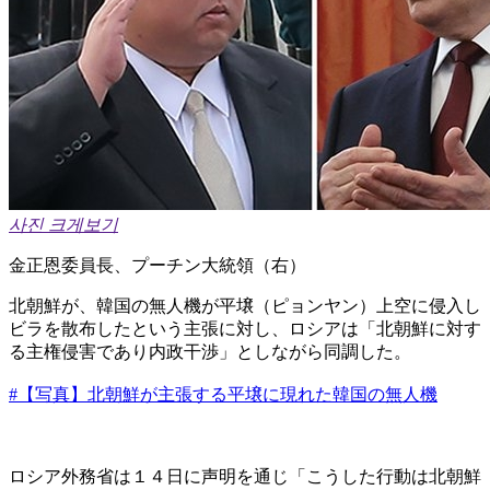
사진 크게보기
金正恩委員長、プーチン大統領（右）
北朝鮮が、韓国の無人機が平壌（ピョンヤン）上空に侵入し
ビラを散布したという主張に対し、ロシアは「北朝鮮に対す
る主権侵害であり内政干渉」としながら同調した。
#【写真】北朝鮮が主張する平壌に現れた韓国の無人機
ロシア外務省は１４日に声明を通じ「こうした行動は北朝鮮