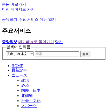
본문 바로가기
이전 페이지로 가기
공유하기
주요 서비스 메뉴 열기
주요서비스
중앙일보
메가메뉴로 돌아가기
닫기
검색어 입력폼
검색
HOME
最新記事
ニュース
政治
経済
国際・日本
北朝鮮
社会・文化
スポーツ