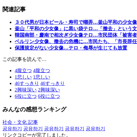
関連記事
３０代男が日本ビール・寿司で嘲弄…釜山平和の少女像
釜山「平和の少女像」に黒い袋テロ…「撤去」という文
韓国南部・慶南で相次ぎ少女像テロ…市民団体「被害者
ベルリン少女像、撤去の危機に…市民たち、「市長辞任
保護規定がない少女像…テロ・侮辱が生じても放置
この記事を読んで…
4
腹立つ
4
腹立つ
1
悲しい
1
悲しい
46
すっきり
46
すっきり
2
興味深い
2
興味深い
6
役に立つ
6
役に立つ
みんなの感想ランキング
社会・文化 記事
공유하기
공유하기
공유하기
공유하기
공유하기
リンクコピーが完了しました。