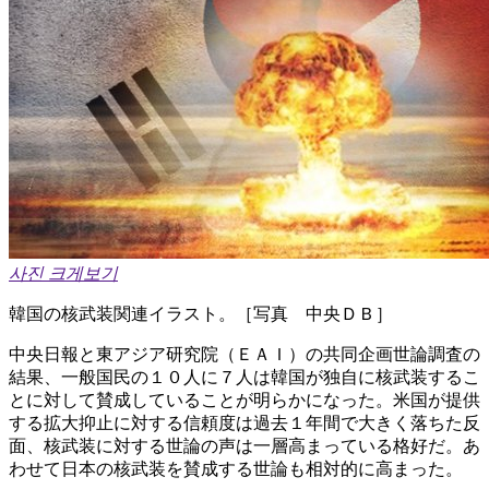
사진 크게보기
韓国の核武装関連イラスト。［写真 中央ＤＢ］
中央日報と東アジア研究院（ＥＡＩ）の共同企画世論調査の
結果、一般国民の１０人に７人は韓国が独自に核武装するこ
とに対して賛成していることが明らかになった。米国が提供
する拡大抑止に対する信頼度は過去１年間で大きく落ちた反
面、核武装に対する世論の声は一層高まっている格好だ。あ
わせて日本の核武装を賛成する世論も相対的に高まった。