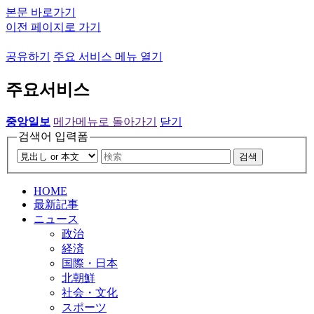
본문 바로가기
이전 페이지로 가기
공유하기
주요 서비스 메뉴 열기
주요서비스
중앙일보
메가메뉴로 돌아가기
닫기
검색어 입력폼
검색
HOME
最新記事
ニュース
政治
経済
国際・日本
北朝鮮
社会・文化
スポーツ