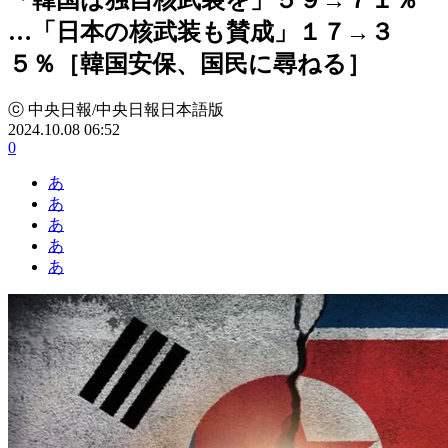
…「日本の核武装も賛成」１７→３
５％［韓国安保、国民に尋ねる］
ⓒ 中央日報/中央日報日本語版
2024.10.08 06:52
0
あ
あ
あ
あ
あ