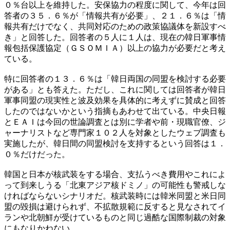
０％台以上を維持した。安保協力の程度に関して、今年は回
答者の３５．６％が「情報共有が必要」、２１．６％は「情
報共有だけでなく、共同対応のための政策協議体を新設すべ
き」と回答した。回答者の５人に１人は、現在の韓日軍事情
報包括保護協定（ＧＳＯＭＩＡ）以上の協力が必要だと考え
ている。
特に回答者の１３．６％は「韓日両国の同盟を検討する必要
がある」とも答えた。ただし、これに関しては回答者が韓日
軍事同盟の現実性と波及効果を具体的に考えずに賛成と回答
したのではないかという指摘もあわせて出ている。中央日報
とＥＡＩは今回の世論調査とは別に学者や前・現職官僚、ジ
ャーナリストなど専門家１０２人を対象としたウェブ調査も
実施したが、韓日間の同盟検討を支持するという回答は１．
０％だけだった。
韓国と日本が核武装をする場合、支払うべき費用やこれによ
って到来しうる「北東アジア核ドミノ」の可能性も警戒しな
ければならないシナリオだ。核武装時には韓米同盟と米日同
盟の毀損は避けられず、不拡散規範に反すると見なされてイ
ランや北朝鮮が受けているものと同じ過酷な国際制裁の対象
にもなりかねない。