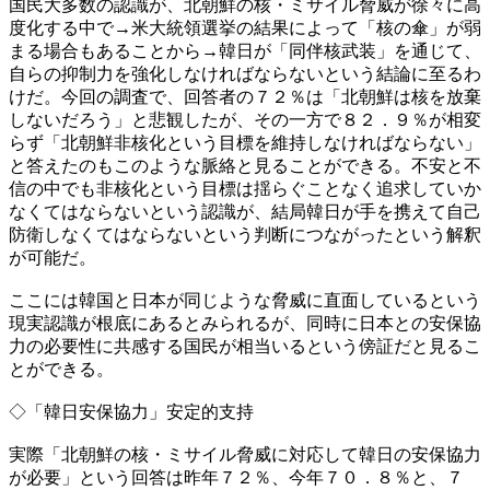
国民大多数の認識が、北朝鮮の核・ミサイル脅威が徐々に高
度化する中で→米大統領選挙の結果によって「核の傘」が弱
まる場合もあることから→韓日が「同伴核武装」を通じて、
自らの抑制力を強化しなければならないという結論に至るわ
けだ。今回の調査で、回答者の７２％は「北朝鮮は核を放棄
しないだろう」と悲観したが、その一方で８２．９％が相変
らず「北朝鮮非核化という目標を維持しなければならない」
と答えたのもこのような脈絡と見ることができる。不安と不
信の中でも非核化という目標は揺らぐことなく追求していか
なくてはならないという認識が、結局韓日が手を携えて自己
防衛しなくてはならないという判断につながったという解釈
が可能だ。
ここには韓国と日本が同じような脅威に直面しているという
現実認識が根底にあるとみられるが、同時に日本との安保協
力の必要性に共感する国民が相当いるという傍証だと見るこ
とができる。
◇「韓日安保協力」安定的支持
実際「北朝鮮の核・ミサイル脅威に対応して韓日の安保協力
が必要」という回答は昨年７２％、今年７０．８％と、７