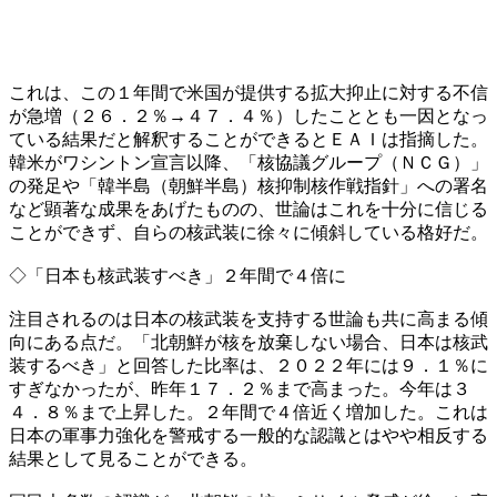
これは、この１年間で米国が提供する拡大抑止に対する不信
が急増（２６．２％→４７．４％）したこととも一因となっ
ている結果だと解釈することができるとＥＡＩは指摘した。
韓米がワシントン宣言以降、「核協議グループ（ＮＣＧ）」
の発足や「韓半島（朝鮮半島）核抑制核作戦指針」への署名
など顕著な成果をあげたものの、世論はこれを十分に信じる
ことができず、自らの核武装に徐々に傾斜している格好だ。
◇「日本も核武装すべき」２年間で４倍に
注目されるのは日本の核武装を支持する世論も共に高まる傾
向にある点だ。「北朝鮮が核を放棄しない場合、日本は核武
装するべき」と回答した比率は、２０２２年には９．１％に
すぎなかったが、昨年１７．２％まで高まった。今年は３
４．８％まで上昇した。２年間で４倍近く増加した。これは
日本の軍事力強化を警戒する一般的な認識とはやや相反する
結果として見ることができる。