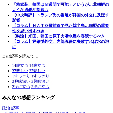
「核武装、韓国は８週間で可能」というが…北朝鮮の
ような過酷な制裁も
【中央時評】トランプ氏の当選が韓国の外交に及ぼす
影響
【コラム】ＮＡＴＯ最前線で見た韓半島…同盟の重要
性を思い出すべき
【時論】米国、韓国に原子力潜水艦を容認するべき
【コラム】尹錫悦外交、内部説得に失敗すれば水の泡
に
この記事を読んで…
14
腹立つ
14
腹立つ
37
悲しい
37
悲しい
1
すっきり
1
すっきり
3
興味深い
3
興味深い
2
役に立つ
2
役に立つ
みんなの感想ランキング
政治 記事