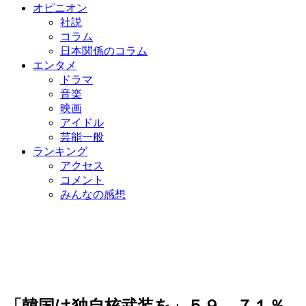
オピニオン
社説
コラム
日本関係のコラム
エンタメ
ドラマ
音楽
映画
アイドル
芸能一般
ランキング
アクセス
コメント
みんなの感想
「韓国は独自核武装を」５９→７１％