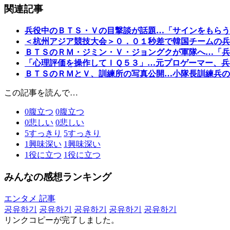
関連記事
兵役中のＢＴＳ・Ｖの目撃談が話題…「サインをもらう
＜杭州アジア競技大会＞０．０１秒差で韓国チームの兵
ＢＴＳのＲＭ・ジミン・Ｖ・ジョングクが軍隊へ…「兵
「心理評価を操作してＩＱ５３」…元プロゲーマー、兵
ＢＴＳのＲＭとＶ、訓練所の写真公開…小隊長訓練兵の
この記事を読んで…
0
腹立つ
0
腹立つ
0
悲しい
0
悲しい
5
すっきり
5
すっきり
1
興味深い
1
興味深い
1
役に立つ
1
役に立つ
みんなの感想ランキング
エンタメ 記事
공유하기
공유하기
공유하기
공유하기
공유하기
リンクコピーが完了しました。