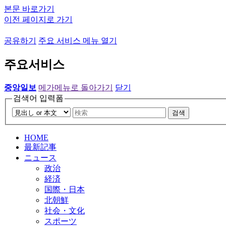
본문 바로가기
이전 페이지로 가기
공유하기
주요 서비스 메뉴 열기
주요서비스
중앙일보
메가메뉴로 돌아가기
닫기
검색어 입력폼
검색
HOME
最新記事
ニュース
政治
経済
国際・日本
北朝鮮
社会・文化
スポーツ