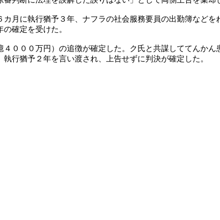
６カ月に執行猶予３年、ナフラの社会服務要員の出勤簿などを
年の確定を受けた。
億４０００万円）の追徴が確定した。ク氏と共謀しててんかん
、執行猶予２年を言い渡され、上告せずに判決が確定した。