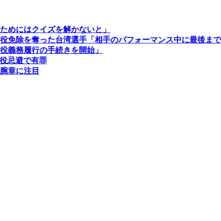
ためにはクイズを解かないと」
役免除を奪った台湾選手「相手のパフォーマンス中に最後まで
役義務履行の手続きを開始」
役忌避で有罪
腕章に注目