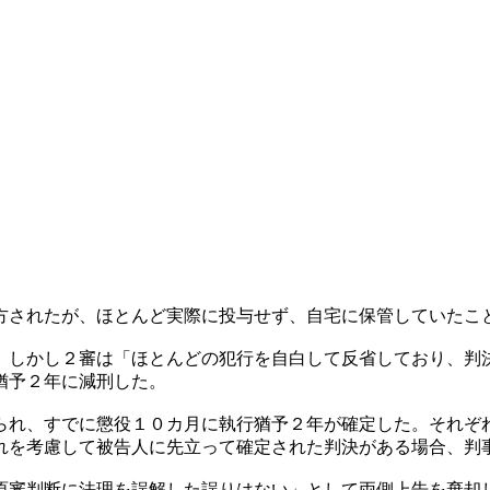
方されたが、ほとんど実際に投与せず、自宅に保管していたこ
。しかし２審は「ほとんどの犯行を自白して反省しており、判
猶予２年に減刑した。
られ、すでに懲役１０カ月に執行猶予２年が確定した。それぞ
れを考慮して被告人に先立って確定された判決がある場合、判
原審判断に法理を誤解した誤りはない」として両側上告を棄却