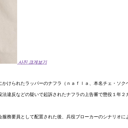
사진 크게보기
にかけられたラッパーのナフラ（ｎａｆｌａ、本名チェ・ソク
役法違反などの疑いで起訴されたナフラの上告審で懲役１年２
会服務要員として配置された後、兵役ブローカーのシナリオに