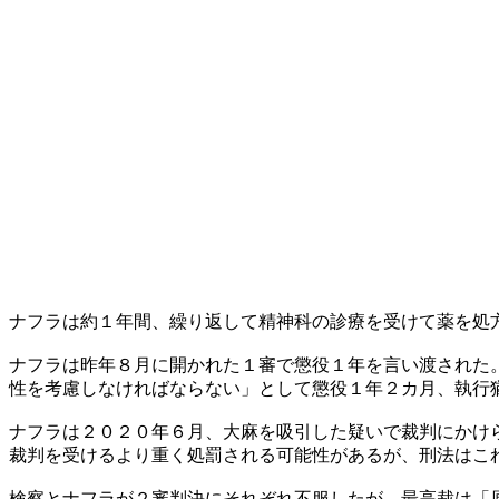
ナフラは約１年間、繰り返して精神科の診療を受けて薬を処
ナフラは昨年８月に開かれた１審で懲役１年を言い渡された
性を考慮しなければならない」として懲役１年２カ月、執行
ナフラは２０２０年６月、大麻を吸引した疑いで裁判にかけ
裁判を受けるより重く処罰される可能性があるが、刑法はこ
検察とナフラが２審判決にそれぞれ不服したが、最高裁は「