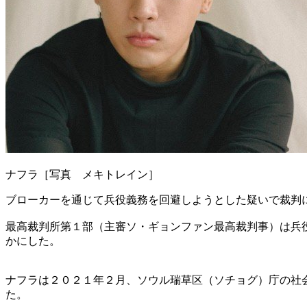
ナフラ［写真 メキトレイン］
ブローカーを通じて兵役義務を回避しようとした疑いで裁判
最高裁判所第１部（主審ソ・ギョンファン最高裁判事）は兵
かにした。
ナフラは２０２１年２月、ソウル瑞草区（ソチョグ）庁の社
た。