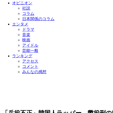
オピニオン
社説
コラム
日本関係のコラム
エンタメ
ドラマ
音楽
映画
アイドル
芸能一般
ランキング
アクセス
コメント
みんなの感想
「兵役不正」韓国人ラッパー、懲役刑の