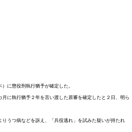
ベ）に懲役刑執行猶予が確定した。
カ月に執行猶予２年を言い渡した原審を確定したと２日、明ら
よりうつ病などを訴え、「兵役逃れ」を試みた疑いが持たれ