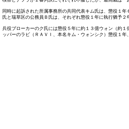
同時に起訴された所属事務所の共同代表キム氏は、懲役１年
氏と瑞草区の公務員Ｂ氏は、それぞれ懲役１年に執行猶予２
兵役ブローカーのク氏には懲役５年に約１３億ウォン（約１
ッパーのラビ（ＲＡＶＩ、本名キム・ウォンシク）懲役１年