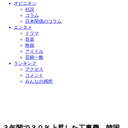
オピニオン
社説
コラム
日本関係のコラム
エンタメ
ドラマ
音楽
映画
アイドル
芸能一般
ランキング
アクセス
コメント
みんなの感想
３年間で３０％上昇した工事費…韓国