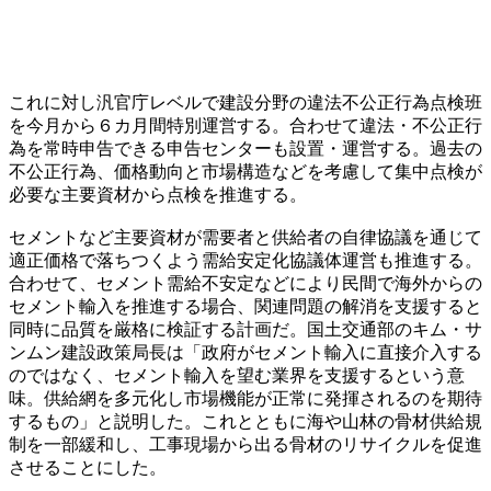
これに対し汎官庁レベルで建設分野の違法不公正行為点検班
を今月から６カ月間特別運営する。合わせて違法・不公正行
為を常時申告できる申告センターも設置・運営する。過去の
不公正行為、価格動向と市場構造などを考慮して集中点検が
必要な主要資材から点検を推進する。
セメントなど主要資材が需要者と供給者の自律協議を通じて
適正価格で落ちつくよう需給安定化協議体運営も推進する。
合わせて、セメント需給不安定などにより民間で海外からの
セメント輸入を推進する場合、関連問題の解消を支援すると
同時に品質を厳格に検証する計画だ。国土交通部のキム・サ
ンムン建設政策局長は「政府がセメント輸入に直接介入する
のではなく、セメント輸入を望む業界を支援するという意
味。供給網を多元化し市場機能が正常に発揮されるのを期待
するもの」と説明した。これとともに海や山林の骨材供給規
制を一部緩和し、工事現場から出る骨材のリサイクルを促進
させることにした。