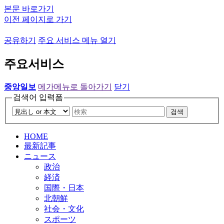
본문 바로가기
이전 페이지로 가기
공유하기
주요 서비스 메뉴 열기
주요서비스
중앙일보
메가메뉴로 돌아가기
닫기
검색어 입력폼
검색
HOME
最新記事
ニュース
政治
経済
国際・日本
北朝鮮
社会・文化
スポーツ