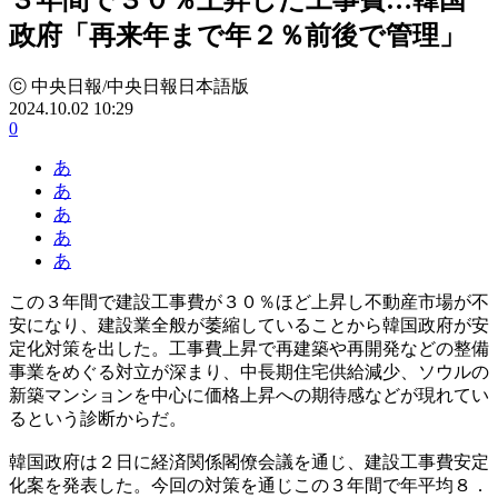
政府「再来年まで年２％前後で管理」
ⓒ 中央日報/中央日報日本語版
2024.10.02 10:29
0
あ
あ
あ
あ
あ
この３年間で建設工事費が３０％ほど上昇し不動産市場が不
安になり、建設業全般が萎縮していることから韓国政府が安
定化対策を出した。工事費上昇で再建築や再開発などの整備
事業をめぐる対立が深まり、中長期住宅供給減少、ソウルの
新築マンションを中心に価格上昇への期待感などが現れてい
るという診断からだ。
韓国政府は２日に経済関係閣僚会議を通じ、建設工事費安定
化案を発表した。今回の対策を通じこの３年間で年平均８．