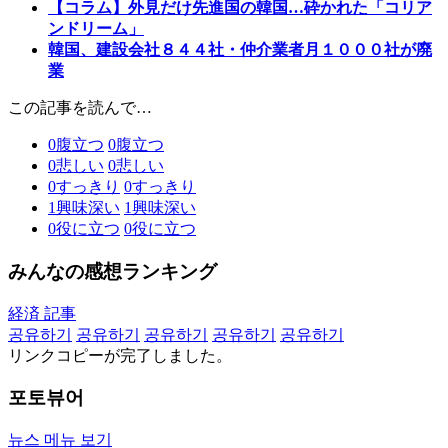
【コラム】外見だけ先進国の韓国…砕かれた「コリア
ンドリーム」
韓国、建設会社８４４社・仲介業者月１０００社が廃
業
この記事を読んで…
0
腹立つ
0
腹立つ
0
悲しい
0
悲しい
0
すっきり
0
すっきり
1
興味深い
1
興味深い
0
役に立つ
0
役に立つ
みんなの感想ランキング
経済 記事
공유하기
공유하기
공유하기
공유하기
공유하기
リンクコピーが完了しました。
포토뷰어
뉴스 메뉴 보기