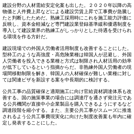
建設分野の人材需給安定化案も出した。２０２０年以降の高
物価と人件費上昇などによる建設労賃上昇で工事費が急騰し
たと判断したためだ。熟練工採用時にこれを施工能力評価に
反映し、資本金軽減など専門建設業登録基準緩和優遇制度を
導入して建設業界の熟練工がしっかりとした待遇を受けられ
る環境を作る方針だ。
建設現場での外国人労働者活用制度も改善することにした。
型枠工のような高強度・高危険業種は韓国人が忌避し、外国
人労働者を投入できる業種と方式は制限され人材活用の効率
が低下しているという指摘からだ。非熟練外国人労働者の現
場間移動制限を解き、韓国人の人材確保が難しい業種に対し
ては関連ビザを新設する案を中長期的に検討する。
公共工事の品質確保と適期施工に向け官給資材調達体系も改
善する。国の施策事業の場合には調達庁を通さず発注元であ
る公共機関が直接中小企業製品を購入できるようにするなど
調達段階を縮小する。また、主要公共工事がスムーズに推進
されるよう公共工事費現実化に向けた制度改善案も年内に確
定し発表することにした。