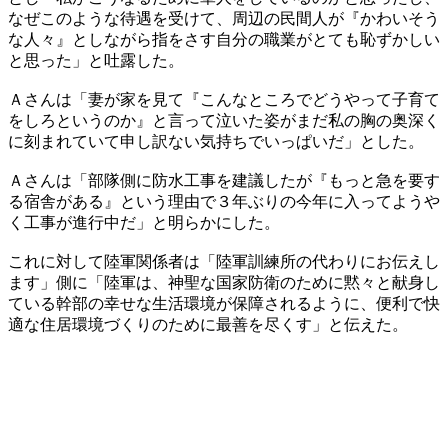
なぜこのような待遇を受けて、周辺の民間人が『かわいそう
な人々』としながら指をさす自分の職業がとても恥ずかしい
と思った」と吐露した。
Ａさんは「妻が家を見て『こんなところでどうやって子育て
をしろというのか』と言って泣いた姿がまだ私の胸の奥深く
に刻まれていて申し訳ない気持ちでいっぱいだ」とした。
Ａさんは「部隊側に防水工事を建議したが『もっと急を要す
る宿舎がある』という理由で３年ぶりの今年に入ってようや
く工事が進行中だ」と明らかにした。
これに対して陸軍関係者は「陸軍訓練所の代わりにお伝えし
ます」側に「陸軍は、神聖な国家防衛のために黙々と献身し
ている幹部の幸せな生活環境が保障されるように、便利で快
適な住居環境づくりのために最善を尽くす」と伝えた。