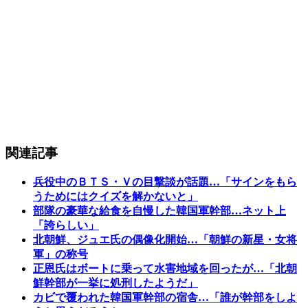
関連記事
兵役中のＢＴＳ・Ｖの目撃談が話題…「サインをもら
うためにはクイズを解かないと」
部隊の豪華な給食を自慢した韓国軍幹部…ネット上
「誇らしい」
北朝鮮、ジュエ氏の偶像化開始…「朝鮮の新星・女将
軍」の称号
正恩氏はボートに乗って水害地域を回ったが…「北朝
鮮幹部が一挙に処刑したようだ」
カビで覆われた韓国軍幹部の宿舎…「誰が幹部をしよ