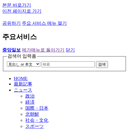
본문 바로가기
이전 페이지로 가기
공유하기
주요 서비스 메뉴 열기
주요서비스
중앙일보
메가메뉴로 돌아가기
닫기
검색어 입력폼
검색
HOME
最新記事
ニュース
政治
経済
国際・日本
北朝鮮
社会・文化
スポーツ