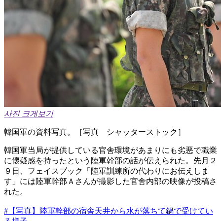
사진 크게보기
韓国軍の資料写真。［写真 シャッターストック］
韓国軍当局が提供している官舎環境があまりにも劣悪で職業
に懐疑感を持ったという陸軍幹部の話が伝えられた。先月２
９日、フェイスブック「陸軍訓練所の代わりにお伝えしま
す」には陸軍幹部Ａさんが撮影した官舎内部の映像が投稿さ
れた。
#【写真】陸軍幹部の宿舎天井から水が落ちて鍋で受けてい