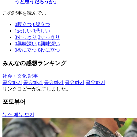
うと思うだろうか」
この記事を読んで…
0
腹立つ
0
腹立つ
1
悲しい
1
悲しい
3
すっきり
3
すっきり
0
興味深い
0
興味深い
0
役に立つ
0
役に立つ
みんなの感想ランキング
社会・文化 記事
공유하기
공유하기
공유하기
공유하기
공유하기
リンクコピーが完了しました。
포토뷰어
뉴스 메뉴 보기