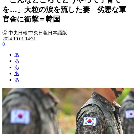
を…」大粒の涙を流した妻 劣悪な軍
官舎に衝撃＝韓国
ⓒ 中央日報/中央日報日本語版
2024.10.01 14:31
0
あ
あ
あ
あ
あ