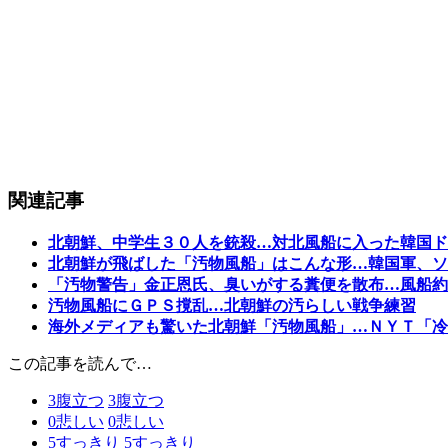
関連記事
北朝鮮、中学生３０人を銃殺…対北風船に入った韓国ド
北朝鮮が飛ばした「汚物風船」はこんな形…韓国軍、ソ
「汚物警告」金正恩氏、臭いがする糞便を散布…風船約
汚物風船にＧＰＳ撹乱…北朝鮮の汚らしい戦争練習
海外メディアも驚いた北朝鮮「汚物風船」…ＮＹＴ「冷
この記事を読んで…
3
腹立つ
3
腹立つ
0
悲しい
0
悲しい
5
すっきり
5
すっきり