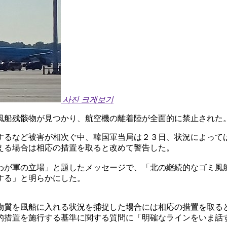
사진 크게보기
風船残骸物が見つかり、航空機の離着陸が全面的に禁止された。
するなど被害が相次ぐ中、韓国軍当局は２３日、状況によって
える場合は相応の措置を取ると改めて警告した。
わが軍の立場」と題したメッセージで、「北の継続的なゴミ風
する」と明らかにした。
物質を風船に入れる状況を捕捉した場合には相応の措置を取る
的措置を施行する基準に関する質問に「明確なラインをいま話