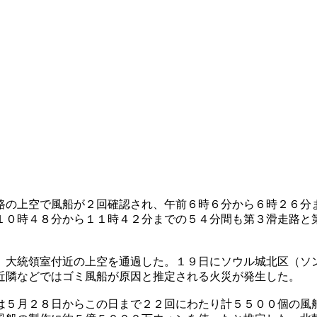
路の上空で風船が２回確認され、午前６時６分から６時２６分
１０時４８分から１１時４２分までの５４分間も第３滑走路と
）大統領室付近の上空を通過した。１９日にソウル城北区（ソ
近隣などではゴミ風船が原因と推定される火災が発生した。
は５月２８日からこの日まで２２回にわたり計５５００個の風