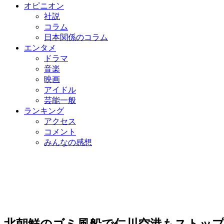
オピニオン
社説
コラム
日本関係のコラム
エンタメ
ドラマ
音楽
映画
アイドル
芸能一般
ランキング
アクセス
コメント
みんなの感想
北朝鮮のゴミ風船で仁川空港もストップ