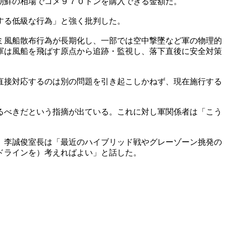
朝鮮の相場でコメ９７０トンを購入できる金額だ。
する低級な行為」と強く批判した。
ミ風船散布行為が長期化し、一部では空中撃墜など軍の物理的
軍は風船を飛ばす原点から追跡・監視し、落下直後に安全対策
直接対応するのは別の問題を引き起こしかねず、現在施行する
るべきだという指摘が出ている。これに対し軍関係者は「こう
。李誠俊室長は「最近のハイブリッド戦やグレーゾーン挑発の
ドラインを）考えればよい」と話した。