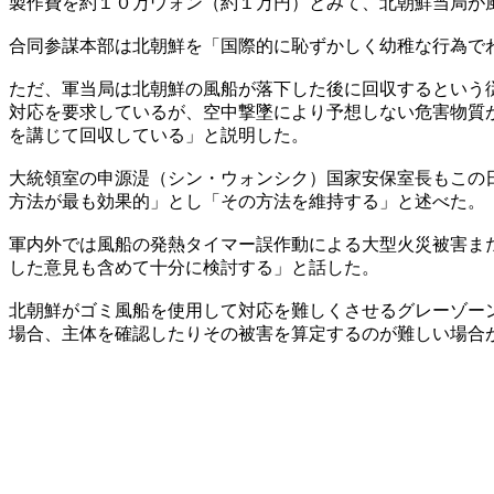
製作費を約１０万ウォン（約１万円）とみて、北朝鮮当局が
合同参謀本部は北朝鮮を「国際的に恥ずかしく幼稚な行為で
ただ、軍当局は北朝鮮の風船が落下した後に回収するという
対応を要求しているが、空中撃墜により予想しない危害物質
を講じて回収している」と説明した。
大統領室の申源湜（シン・ウォンシク）国家安保室長もこの
方法が最も効果的」とし「その方法を維持する」と述べた。
軍内外では風船の発熱タイマー誤作動による大型火災被害ま
した意見も含めて十分に検討する」と話した。
北朝鮮がゴミ風船を使用して対応を難しくさせるグレーゾー
場合、主体を確認したりその被害を算定するのが難しい場合