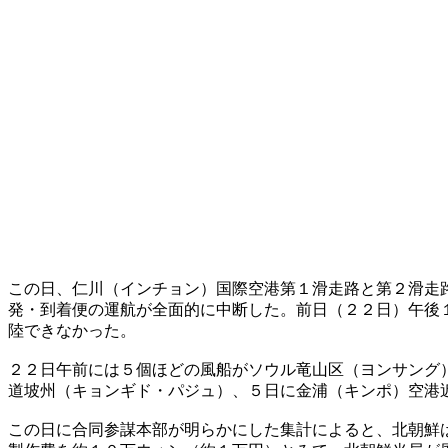
この日、仁川（インチョン）国際空港第１滑走路と第２滑走
発・到着便の運航が全面的に中断した。前日（２２日）午後
陸できなかった。
２２日午前には５個ほどの風船がソウル竜山区（ヨンサング
道坡州（キョンギド・パジュ）、５日に金浦（キンポ）空港
この日に合同参謀本部が明らかにした集計によると、北朝鮮