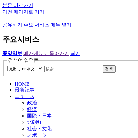
본문 바로가기
이전 페이지로 가기
공유하기
주요 서비스 메뉴 열기
주요서비스
중앙일보
메가메뉴로 돌아가기
닫기
검색어 입력폼
검색
HOME
最新記事
ニュース
政治
経済
国際・日本
北朝鮮
社会・文化
スポーツ