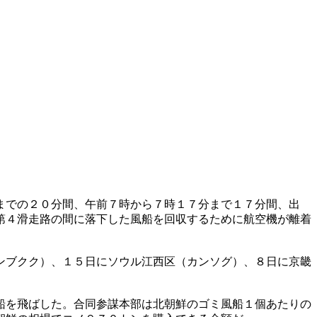
までの２０分間、午前７時から７時１７分まで１７分間、出
第４滑走路の間に落下した風船を回収するために航空機が離着
ンブクク）、１５日にソウル江西区（カンソグ）、８日に京畿
船を飛ばした。合同参謀本部は北朝鮮のゴミ風船１個あたりの