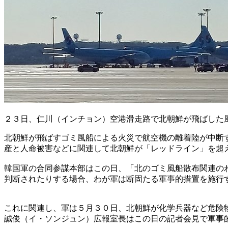
２３日、仁川（インチョン）空港滑走路で北朝鮮が飛ばした
北朝鮮が飛ばすゴミ風船による火災で航空機の離着陸が中断
産と人命被害などに関連して北朝鮮が「レッドライン」を超
韓国軍の合同参謀本部はこの日、「北のゴミ風船散布関連の
判断されたりする場合、わが軍は断固たる軍事的措置を施行
これに関連し、軍は５月３０日、北朝鮮が化学兵器など危険
誠俊（イ・ソンジュン）広報室長はこの日の記者会見で軍事