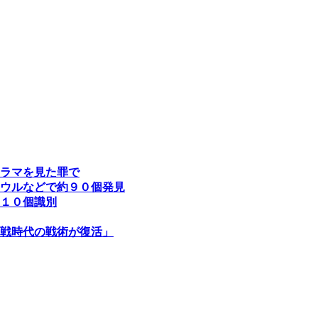
ラマを見た罪で
ウルなどで約９０個発見
１０個識別
戦時代の戦術が復活」