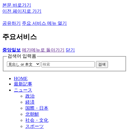
본문 바로가기
이전 페이지로 가기
공유하기
주요 서비스 메뉴 열기
주요서비스
중앙일보
메가메뉴로 돌아가기
닫기
검색어 입력폼
검색
HOME
最新記事
ニュース
政治
経済
国際・日本
北朝鮮
社会・文化
スポーツ