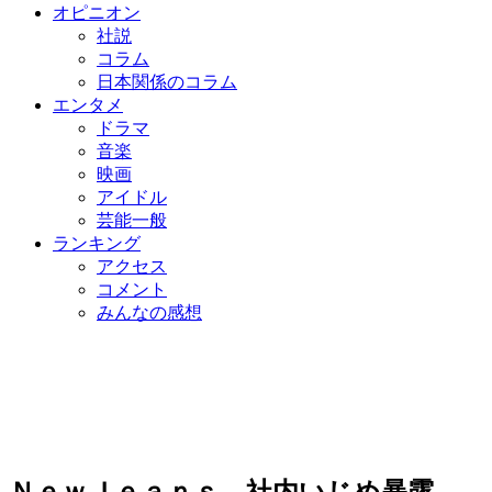
オピニオン
社説
コラム
日本関係のコラム
エンタメ
ドラマ
音楽
映画
アイドル
芸能一般
ランキング
アクセス
コメント
みんなの感想
ＮｅｗＪｅａｎｓ、社内いじめ暴露…