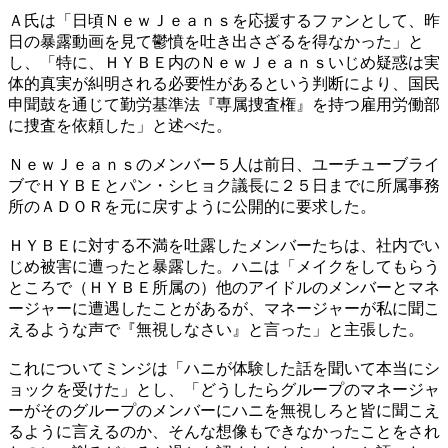
Ａ氏は「日頃ＮｅｗＪｅａｎｓを応援するファンとして、昨
日の暴露動画を見て鬱憤を吐き出さざるを得なかった」と
し、「特に、ＨＹＢＥ内のＮｅｗＪｅａｎｓいじめ疑惑は実
体的真実が糾明される必要性があるという判断により、国民
申聞鼓を通じて勤労基準法『専属捜査権』を持つ雇用労働部
に捜査を依頼した」と述べた。
ＮｅｗＪｅａｎｓのメンバー５人は前日、ユーチューブライ
ブでＨＹＢＥとパン・シヒョク議長に２５日までに所属事務
所のＡＤＯＲを元に戻すように公開的に要求した。
ＨＹＢＥに対する不満を吐露したメンバーたちは、社内でい
じめ被害に遭ったと暴露した。ハニは「メイクをしてもらう
ところで（ＨＹＢＥ所属の）他のアイドルのメンバーとマネ
ージャーに遭遇したことがあるが、マネージャーが私に聞こ
えるような声で『無視しなさい』と言った」と主張した。
これについてミンジは「ハニが体験した話を聞いて本当にシ
ョックを受けた」とし、「どうしたらグループのマネージャ
ーがそのグループのメンバーにハニを無視しろと皆に聞こえ
るように言えるのか、そんな想像もできなかったことをされ