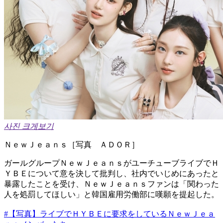
사진 크게보기
​ＮｅｗＪｅａｎｓ［写真 ＡＤＯＲ］
ガールグループＮｅｗＪｅａｎｓがユーチューブライブでＨ
ＹＢＥについて意を決して批判し、社内でいじめにあったと
暴露したことを受け、ＮｅｗＪｅａｎｓファンは「関わった
人を処罰してほしい」と韓国雇用労働部に嘆願を提起した。
#【写真】ライブでＨＹＢＥに要求をしているＮｅｗＪｅａ