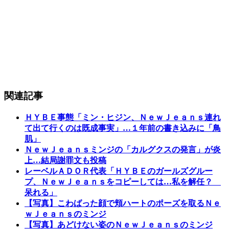
関連記事
ＨＹＢＥ事態「ミン・ヒジン、ＮｅｗＪｅａｎｓ連れ
て出て行くのは既成事実」…１年前の書き込みに「鳥
肌」
ＮｅｗＪｅａｎｓミンジの「カルグクスの発言」が炎
上…結局謝罪文も投稿
レーベルＡＤＯＲ代表「ＨＹＢＥのガールズグルー
プ、ＮｅｗＪｅａｎｓをコピーしては…私を解任？
呆れる」
【写真】こわばった顔で頬ハートのポーズを取るＮｅ
ｗＪｅａｎｓのミンジ
【写真】あどけない姿のＮｅｗＪｅａｎｓのミンジ