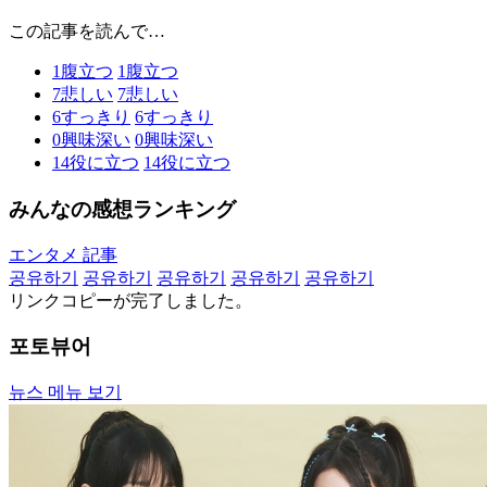
この記事を読んで…
1
腹立つ
1
腹立つ
7
悲しい
7
悲しい
6
すっきり
6
すっきり
0
興味深い
0
興味深い
14
役に立つ
14
役に立つ
みんなの感想ランキング
エンタメ 記事
공유하기
공유하기
공유하기
공유하기
공유하기
リンクコピーが完了しました。
포토뷰어
뉴스 메뉴 보기