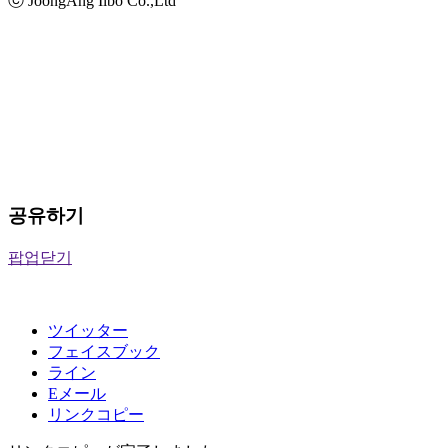
ⓒ JoongAng Ilbo Co.,Ltd
공유하기
팝업닫기
ツイッター
フェイスブック
ライン
Eメール
リンクコピー