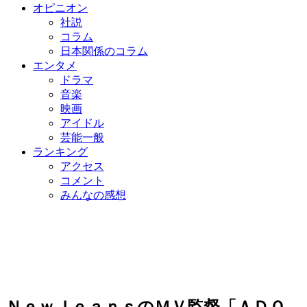
オピニオン
社説
コラム
日本関係のコラム
エンタメ
ドラマ
音楽
映画
アイドル
芸能一般
ランキング
アクセス
コメント
みんなの感想
ＮｅｗＪｅａｎｓのＭＶ監督「ＡＤＯ