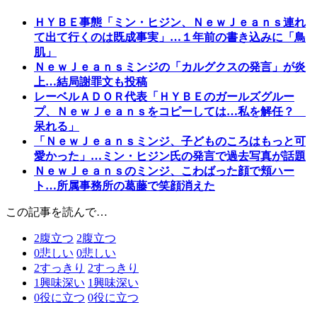
ＨＹＢＥ事態「ミン・ヒジン、ＮｅｗＪｅａｎｓ連れ
て出て行くのは既成事実」…１年前の書き込みに「鳥
肌」
ＮｅｗＪｅａｎｓミンジの「カルグクスの発言」が炎
上…結局謝罪文も投稿
レーベルＡＤＯＲ代表「ＨＹＢＥのガールズグルー
プ、ＮｅｗＪｅａｎｓをコピーしては…私を解任？
呆れる」
「ＮｅｗＪｅａｎｓミンジ、子どものころはもっと可
愛かった」…ミン・ヒジン氏の発言で過去写真が話題
ＮｅｗＪｅａｎｓのミンジ、こわばった顔で頬ハー
ト…所属事務所の葛藤で笑顔消えた
この記事を読んで…
2
腹立つ
2
腹立つ
0
悲しい
0
悲しい
2
すっきり
2
すっきり
1
興味深い
1
興味深い
0
役に立つ
0
役に立つ