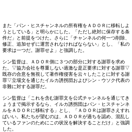
また「パン・ヒスチャンネルの所有権をＡＤＯＲに移転しよ
うとしている」と明らかにした。「ただし絶対に保存する条
件だ」と前提をつけた。さらに「チャンネルの何一つ削除、
修正、追加せずに運営されなければならない」とし、「私の
要求は一つだ。謝罪せよ」と強調した。
シン監督は、ＡＤＯＲ側に３つの部分に対する謝罪を求め
た。▽協力会社を尊重しない過激な是正要求に対する謝罪▽
既存の合意を無視して著作権侵害を云々したことに対する謝
罪▽立場文を通じたイルカ誘拐団およびシン・ウソク代表の
非難に対する謝罪だ。
シン監督は「これを含む謝罪文を公式チャンネルを通じてき
ょうまで掲示するなら、イルカ誘拐団はパン・ヒスチャンネ
ルをＡＤＯＲに移転する」とし、「ＡＤＯＲは謝罪さえすれ
ばいい。私たちが望むのは、ＡＤＯＲが過ちを認め、混乱し
ているファンのためにこの状況を解決することだけ」と強調
した。