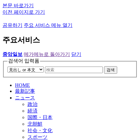
본문 바로가기
이전 페이지로 가기
공유하기
주요 서비스 메뉴 열기
주요서비스
중앙일보
메가메뉴로 돌아가기
닫기
검색어 입력폼
검색
HOME
最新記事
ニュース
政治
経済
国際・日本
北朝鮮
社会・文化
スポーツ