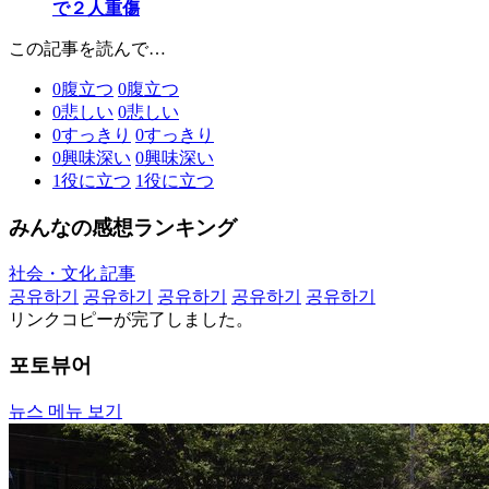
で２人重傷
この記事を読んで…
0
腹立つ
0
腹立つ
0
悲しい
0
悲しい
0
すっきり
0
すっきり
0
興味深い
0
興味深い
1
役に立つ
1
役に立つ
みんなの感想ランキング
社会・文化 記事
공유하기
공유하기
공유하기
공유하기
공유하기
リンクコピーが完了しました。
포토뷰어
뉴스 메뉴 보기