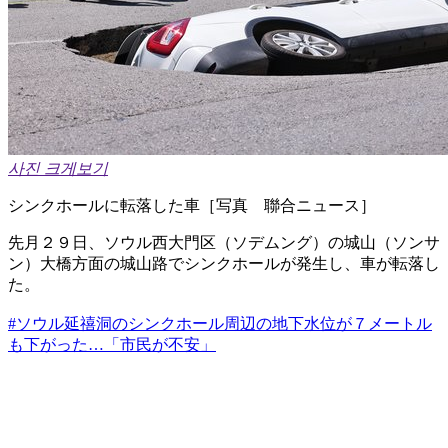
사진 크게보기
シンクホールに転落した車［写真 聯合ニュース］
先月２９日、ソウル西大門区（ソデムング）の城山（ソンサ
ン）大橋方面の城山路でシンクホールが発生し、車が転落し
た。
#ソウル延禧洞のシンクホール周辺の地下水位が７メートル
も下がった…「市民が不安」