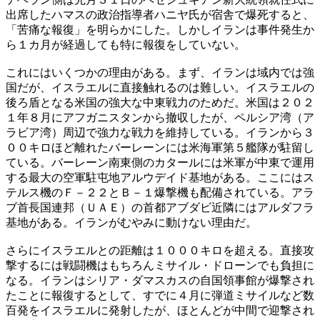
出席したハマスの政治指導者ハニヤ氏が宿舎で爆死すると、
「苦痛な報復」を明らかにした。しかしイランは事件発生か
ら１カ月が経過しても特に報復をしていない。
これにはいくつかの理由がある。まず、イランは域内では強
国だが、イスラエルに直接触れるのは難しい。イスラエルの
後ろ盾となる米国の強大な中東戦力のためだ。米国は２０２
１年８月にアフガニスタンから撤収したが、ペルシア湾（ア
ラビア湾）周辺で強力な戦力を維持している。イランから３
００キロほど離れたバーレーンには米海軍第５艦隊が駐留し
ている。バーレーン南東側のカタールには米軍が中東で運用
する最大の空軍駐屯地アルウデイド基地がある。ここにはス
テルス機のＦ－２２とＢ－１爆撃機も配備されている。アラ
ブ首長国連邦（ＵＡＥ）の首都アブダビ近隣にはアルダフラ
基地がある。イランがむやみに動けない理由だ。
さらにイスラエルとの距離は１０００キロを超える。直接攻
撃するには戦闘機はもちろんミサイル・ドローンでも負担に
なる。イランはシリア・ダマスカスの自国領事館が爆撃され
たことに報復するとして、すでに４月に弾道ミサイルなど数
百発をイスラエルに発射したが、ほとんどが中間で迎撃され