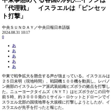
「代理戦」 イスラエルは「ピンセッ
ト打撃」
中央ＳＵＮＤＡＹ／中央日報日本語版
2024.08.31 10:17
0
あ
あ
あ
あ
あ
中東で戦争拡大を懸念する声が強まっている。イスラエルは
２５日未明（現地時間）、戦闘機１００機を動員し、レバノ
ン南部のイスラムシーア派武装組織ヒズボラの拠点を打撃し
た。ニューヨークタイムズ（ＮＹＴ）はヒズボラがこの日午
前５時、約３０００発のミサイル・ロケットとドローンでイ
スラエル北部の国境地帯を大規模に打撃しようとしたが、イ
スラエルが先手を打ったと報じた。