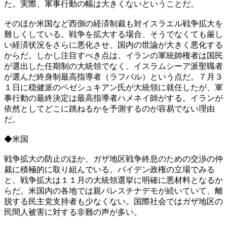
た。実際、軍事行動の幅は大きくないということだ。
そのほか米国など西側の経済制裁も対イスラエル戦争拡大を
難しくしている。戦争を拡大する場合、そうでなくても厳し
い経済状況をさらに悪化させ、国内の世論が大きく悪化する
からだ。しかし注目すべき点は、イランの軍統帥権者は国民
が選出した任期制の大統領でなく、イスラムシーア派聖職者
が選んだ終身制最高指導者（ラフバル）という点だ。７月３
１日に穏健派のペゼシュキアン氏が大統領に就任したが、軍
事行動の最終決定は最高指導者ハメネイ師がする。イランが
依然としてどこに跳ねるかを予測するのが容易でない理由
だ。
◆米国
戦争拡大の防止のほか、ガザ地区戦争終息のための交渉の仲
裁に積極的に取り組んでいる。バイデン政権の立場でみる
と、戦争拡大は１１月の大統領選挙に明確に悪材料となるか
らだ。米国内の各地では親パレスチナデモが続いていて、離
脱する民主党支持者も少なくない。国際社会ではガザ地区の
民間人被害に対する非難の声が多い。