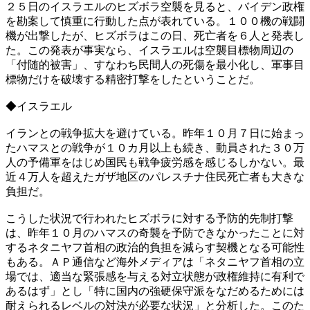
２５日のイスラエルのヒズボラ空襲を見ると、バイデン政権
を勘案して慎重に行動した点が表れている。１００機の戦闘
機が出撃したが、ヒズボラはこの日、死亡者を６人と発表し
た。この発表が事実なら、イスラエルは空襲目標物周辺の
「付随的被害」、すなわち民間人の死傷を最小化し、軍事目
標物だけを破壊する精密打撃をしたということだ。
◆イスラエル
イランとの戦争拡大を避けている。昨年１０月７日に始まっ
たハマスとの戦争が１０カ月以上も続き、動員された３０万
人の予備軍をはじめ国民も戦争疲労感を感じるしかない。最
近４万人を超えたガザ地区のパレスチナ住民死亡者も大きな
負担だ。
こうした状況で行われたヒズボラに対する予防的先制打撃
は、昨年１０月のハマスの奇襲を予防できなかったことに対
するネタニヤフ首相の政治的負担を減らす契機となる可能性
もある。ＡＰ通信など海外メディアは「ネタニヤフ首相の立
場では、適当な緊張感を与える対立状態が政権維持に有利で
あるはず」とし「特に国内の強硬保守派をなだめるためには
耐えられるレベルの対決が必要な状況」と分析した。このた