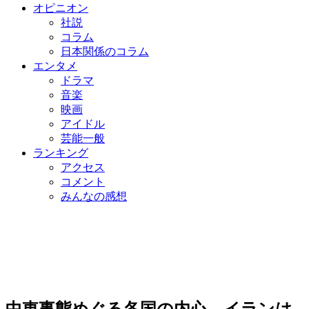
オピニオン
社説
コラム
日本関係のコラム
エンタメ
ドラマ
音楽
映画
アイドル
芸能一般
ランキング
アクセス
コメント
みんなの感想
中東事態めぐる各国の内心…イランは