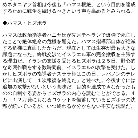
めネタニヤフ首相は今後も「ハマス根絶」という目的を達成
するために戦争を続けるべきという声を高めるとみられる。
◆ハマス・ヒズボラ
ハマスは政治指導者ハニヤ氏が先月テヘランで爆弾で死亡し
たことで絶体絶命の危機を迎えた。ハマス指導部自体が絶滅
する危機に直面したからだ。現在としては生存が最も大きな
課題になった。終戦交渉でイスラエル軍の完全撤収を主張す
る理由だ。イランの支援を受けるヒズボラは２５日、野心的
な奇襲作戦をする数時間前、イスラエルの攻撃を受けた。し
かしヒズボラの指導者ナスララ師はこの日、レバノンのテレ
ビに出演して「１次報復を終えた」と述べた。今後すぐには
追加の攻撃がないという意味だ。目的を達成できなかったも
のの自制する姿からヒズボラの内心を読むことができる。４
万－１２万発にもなるロケットを備蓄しているヒズボラの沈
黙が続いているが、いつ終わるか分からない不安な沈黙だ。