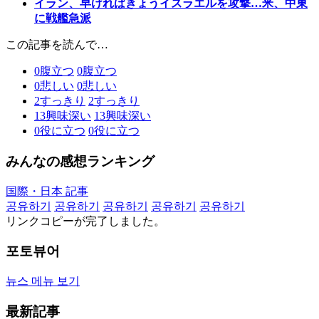
イラン、早ければきょうイスラエルを攻撃…米、中東
に戦艦急派
この記事を読んで…
0
腹立つ
0
腹立つ
0
悲しい
0
悲しい
2
すっきり
2
すっきり
13
興味深い
13
興味深い
0
役に立つ
0
役に立つ
みんなの感想ランキング
国際・日本 記事
공유하기
공유하기
공유하기
공유하기
공유하기
リンクコピーが完了しました。
포토뷰어
뉴스 메뉴 보기
最新記事