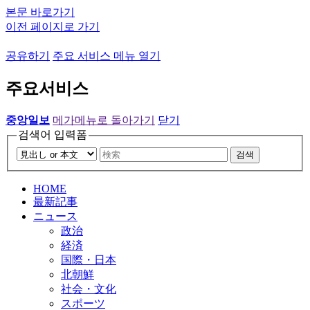
본문 바로가기
이전 페이지로 가기
공유하기
주요 서비스 메뉴 열기
주요서비스
중앙일보
메가메뉴로 돌아가기
닫기
검색어 입력폼
검색
HOME
最新記事
ニュース
政治
経済
国際・日本
北朝鮮
社会・文化
スポーツ